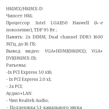
H81MX/H81MX-D:
Чипсет: H81;
Процессор: Intel LGA1150 Haswell (4-е
поколение), TDP 95 Вт ;
Память: 2x DIMM; Dual channel DDR3 1600
МГц, до 16 ГБ;
Вывод видео: VGA+HDMI(H81MX); VGA+
DVI(H81MX-D);
Разъемы:
•1x PCI Express 3.0 x16;
• 1x PCI Express 2.0 x1;
• 2x PCI;
Аудио+LAN:
• Чип Realtek Audio;
- Поддержка 5.1-канального звука