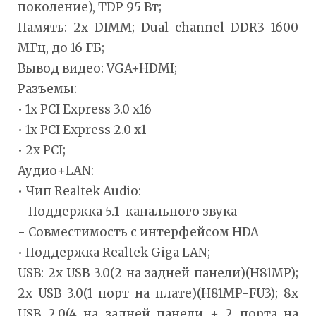
поколение), TDP 95 Вт;
Память: 2x DIMM; Dual channel DDR3 1600
МГц, до 16 ГБ;
Вывод видео: VGA+HDMI;
Разъемы:
• 1x PCI Express 3.0 x16
• 1x PCI Express 2.0 x1
• 2x PCI;
Аудио+LAN:
• Чип Realtek Audio:
- Поддержка 5.1-канального звука
- Совместимость с интерфейсом HDA
• Поддержка Realtek Giga LAN;
USB: 2x USB 3.0(2 на задней панели)(H81MP);
2x USB 3.0(1 порт на плате)(H81MP-FU3); 8x
USB 2.0(4 на задней панели + 2 порта на