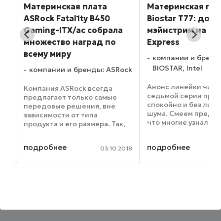
Материнская плата
Материнская пла
ASRock Fatal1ty B450
Biostar T77: доб
Gaming-ITX/ac собрала
мэйнстрим на Int
,
множество наград по
Express
всему миру
компании и бренд
BIOSTAR, Intel
компании и бренды: ASRock
хем
Анонс линейки чипсе
Компания ASRock всегда
седьмой серии про
предлагает только самые
спокойно и без лиш
передовые решения, вне
шума. Смеем предп
зависимости от типа
что многие узнали о
продукта и его размера. Так,
а
существовании толь
материнская плата ASRock
появления соответ
Fatal1ty B450 Gaming-ITX/ac,
подробнее
подробнее
продуктов, которые
012
03.10.2018
предназначенная для
на рынок быстро и в
постройки ультракомпактных
количествах. ...
ПК, предлагает весь набор ...