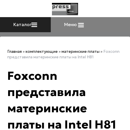
Каталог
Меню
Главная
»
комплектующие
»
материнские платы
»
Foxconn
представила материнские платы на Intel H81
Foxconn
представила
материнские
платы на Intel H81