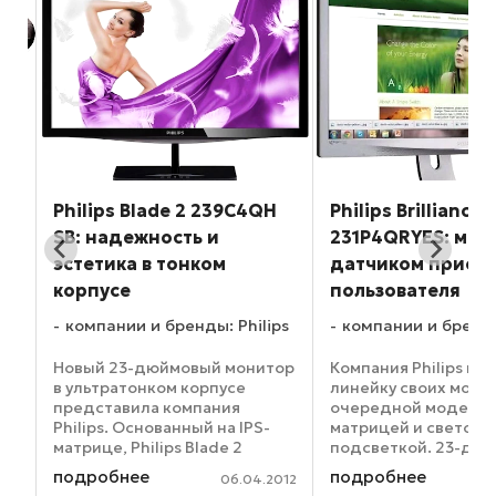
ит
Philips Blade 2 239C4QH
Philips Brilliance
SB: надежность и
231P4QRYES: мон
эстетика в тонком
датчиком присут
корпусе
пользователя
ps
компании и бренды: Philips
компании и бренды
Новый 23-дюймовый монитор
Компания Philips по
у
в ультратонком корпусе
линейку своих мони
представила компания
очередной моделью 
еи
Philips. Основанный на IPS-
матрицей и светод
матрице, Philips Blade 2
подсветкой. 23-дю
ть
239C4QH SB имеет толщину
панель Philips Brillia
подробнее
подробнее
012
06.04.2012
всего 12,9 мм, другим его
231P4QRYES соответ