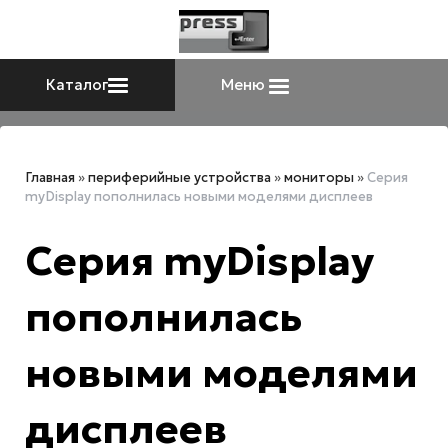
Каталог
Меню
Главная
»
периферийные устройства
»
мониторы
»
Серия
myDisplay пополнилась новыми моделями дисплеев
Серия myDisplay
пополнилась
новыми моделями
дисплеев