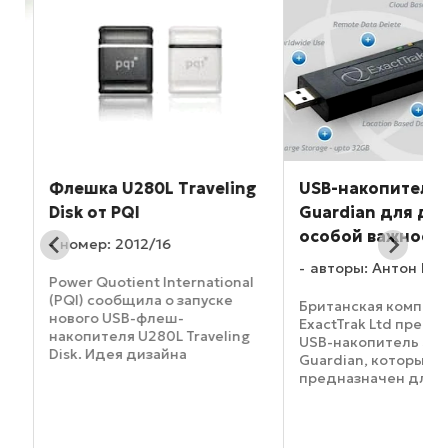
Флешка U280L Traveling
USB-накопитель S
Disk от PQI
Guardian для да
особой важност
номер: 2012/16
авторы: Антон Пл
Power Quotient International
(PQI) сообщила о запуске
Британская компани
нового USB-флеш-
ExactTrak Ltd предс
-
накопителя U280L Traveling
USB-накопитель Secu
Disk. Идея дизайна
Guardian, который
устройства навеяна формой
предназначен для 
кнопок клавиатуры. Так,
и хранения данных 
толщина флешки
критической важнос
насчитывает 0.68 см, что
Необычные возмож
сопоставимо с размерами