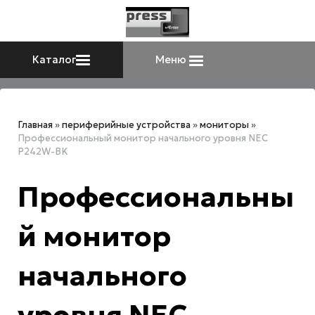
Каталог
Меню
Главная
»
периферийные устройства
»
мониторы
»
Профессиональный монитор начального уровня NEC
P242W-BK
Профессиональны
й монитор
начального
уровня NEC