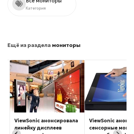
Все мониторы
Категория
Ещё из раздела
мониторы
ла
ViewSonic анонсировала
ViewSonic анонс
линейку дисплеев
сенсорные мони