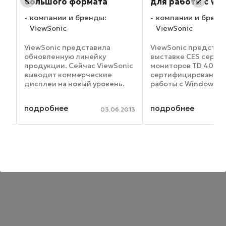
большого формата
для работы с Wi
компании и бренды:
компании и бренд
ViewSonic
ViewSonic
ле
ViewSonic представила
ViewSonic представ
обновленную линейку
выставке CES серию
продукции. Сейчас ViewSonic
мониторов TD 40 Ser
выводит коммерческие
сертифицированную
дисплеи на новый уровень.
работы с Windows 8,
Компания предлагает
включившую модели
разнообразные решения в
TD2740 и TD3240 с
подробнее
подробнее
014
03.06.2013
области рекламы,
диагональю 23, 27 и
й
продвижения продукции,
соответственно.
информационного
Отличительной чер
ор
оповещения, для сферы ...
мониторов серии TD 