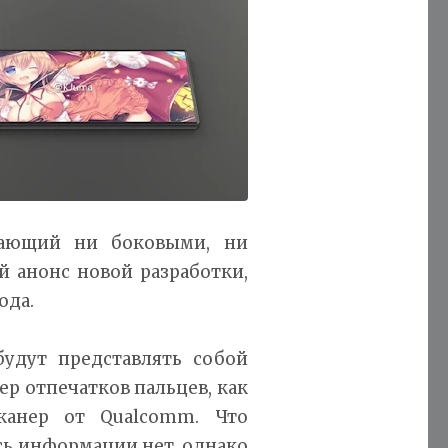
дающий ни боковыми, ни
 анонс новой разработки,
ода.
будут представлять собой
ер отпечатков пальцев, как
сканер от Qualcomm. Что
сь информации нет, однако