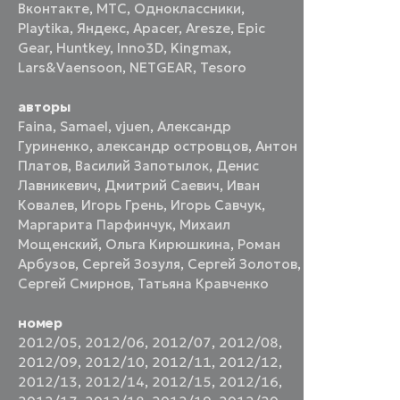
Вконтакте
,
МТС
,
Одноклассники
,
Playtika
,
Яндекс
,
Apacer
,
Aresze
,
Epic
Gear
,
Huntkey
,
Inno3D
,
Kingmax
,
Lars&Vaensoon
,
NETGEAR
,
Tesoro
авторы
Faina
,
Samael
,
vjuen
,
Александр
Гуриненко
,
александр островцов
,
Антон
Платов
,
Василий Запотылок
,
Денис
Лавникевич
,
Дмитрий Саевич
,
Иван
Ковалев
,
Игорь Грень
,
Игорь Савчук
,
Маргарита Парфинчук
,
Михаил
Мощенский
,
Ольга Кирюшкина
,
Роман
Арбузов
,
Сергей Зозуля
,
Сергей Золотов
,
Сергей Смирнов
,
Татьяна Кравченко
номер
2012/05
,
2012/06
,
2012/07
,
2012/08
,
2012/09
,
2012/10
,
2012/11
,
2012/12
,
2012/13
,
2012/14
,
2012/15
,
2012/16
,