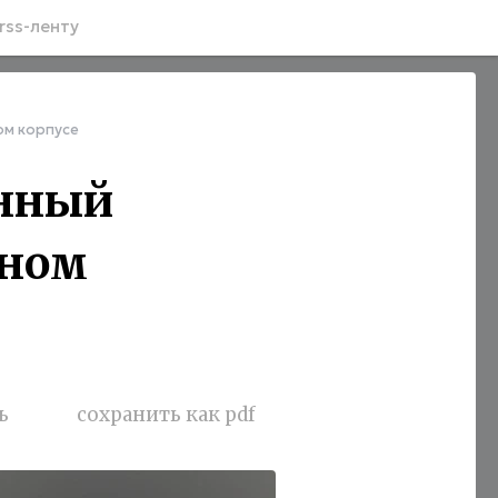
rss-ленту
ом корпусе
енный
чном
ь
сохранить как pdf