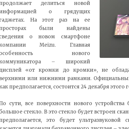
продолжает делиться новой
информацией о грядущих
гаджетах. На этот раз на ее
просторах были найдены
сведения о новом смартфоне
компании Meizu. Главная
особенность нового
коммуникатора – широкий
дисплей «от кромки до кромки», не обла
верхними или нижними рамками. Официальный
как предполагается, состоится 24 декабря этого г
По сути, все поверхности нового устройства 
большое стекло. В это стекло будет встроен скан
предполагается, это будет ультразвуковой 
касается диагонали безрамочного дисплея – зде