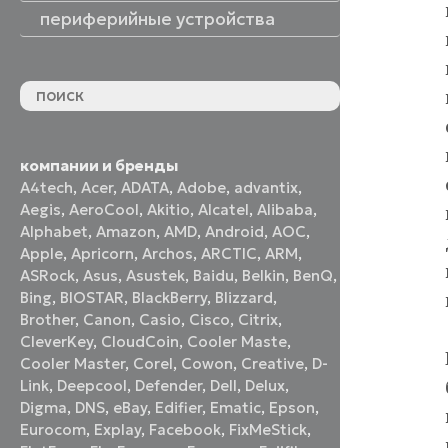
периферийные устройства
периферийные устройства
акустические системы
принтеры и МФУ
оптические приводы
графические планшеты
флеш-накопители
устройства ввода
наушники и гарнитуры
смотреть все
компании и бренды
A4tech
,
Acer
,
ADATA
,
Adobe
,
advantix
,
Aegis
,
AeroCool
,
Akitio
,
Alcatel
,
Alibaba
,
Alphabet
,
Amazon
,
AMD
,
Android
,
AOC
,
Apple
,
Apricorn
,
Archos
,
ARCTIC
,
ARM
,
ASRock
,
Asus
,
Asustek
,
Baidu
,
Belkin
,
BenQ
,
Bing
,
BIOSTAR
,
BlackBerry
,
Blizzard
,
Brother
,
Canon
,
Casio
,
Cisco
,
Citrix
,
CleverKey
,
CloudCoin
,
Cooler Maste
,
Cooler Master
,
Corel
,
Cowon
,
Creative
,
D-
Link
,
Deepcool
,
Defender
,
Dell
,
Delux
,
Digma
,
DNS
,
eBay
,
Edifier
,
Ematic
,
Epson
,
Eurocom
,
Explay
,
Facebook
,
FixMeStick
,