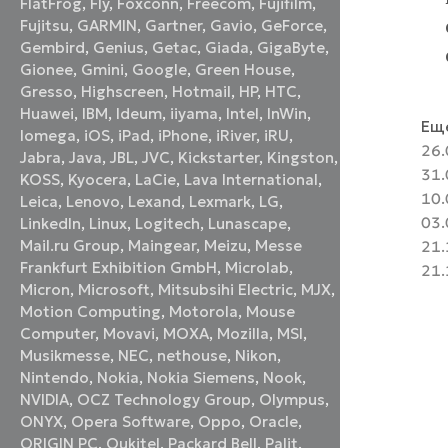
FlatFrog
,
Fly
,
Foxconn
,
Freecom
,
Fujifilm
,
Fujitsu
,
GARMIN
,
Gartner
,
Gavio
,
GeForce
,
Gembird
,
Genius
,
Getac
,
Giada
,
GigaByte
,
Gionee
,
Gmini
,
Google
,
Green House
,
Gresso
,
Highscreen
,
Hotmail
,
HP
,
HTC
,
Huawei
,
IBM
,
Ideum
,
iiyama
,
Intel
,
InWin
,
Еще
Iomega
,
iOS
,
iPad
,
iPhone
,
iRiver
,
iRU
,
26.
Jabra
,
Java
,
JBL
,
JVC
,
Kickstarter
,
Kingston
,
31.
KOSS
,
Kyocera
,
LaCie
,
Lava International
,
10.
Leica
,
Lenovo
,
Lexand
,
Lexmark
,
LG
,
03.
LinkedIn
,
Linux
,
Logitech
,
Lunascape
,
Mail.ru Group
,
Maingear
,
Meizu
,
Messe
21.
Frankfurt Exhibition GmbH
,
Microlab
,
21.
Micron
,
Microsoft
,
Mitsubsihi Electric
,
MJX
,
Motion Computing
,
Motorola
,
Mouse
Computer
,
Movavi
,
MOXA
,
Mozilla
,
MSI
,
Musikmesse
,
NEC
,
nethouse
,
Nikon
,
Nintendo
,
Nokia
,
Nokia Siemens
,
Nook
,
NVIDIA
,
OCZ Technology Group
,
Olympus
,
ONYX
,
Opera Software
,
Oppo
,
Oracle
,
ORIGIN PC
,
Oukitel
,
Packard Bell
,
Palit
,