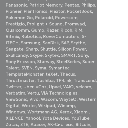
Panasonic
,
Patriot Memory
,
Pentax
,
Philips
,
Pioneer
,
Plantronics
,
Plextor
,
PocketBook
,
Pokemon Go
,
Polaroid
,
Powercom
,
Prestigio
,
Prolight + Sound
,
Promwad
,
Qualcomm
,
Qumo
,
Razer
,
Ricoh
,
RIM
,
Ritmix
,
Robotica
,
RoverComputers
,
S-
iTECH
,
Samsung
,
SanDisk
,
SAP
,
Scythe
,
Seagate
,
Sharp
,
Shuttle
,
Silicon Power
,
Skullcandy
,
Skype
,
Skytex
,
SMART
,
Sony
,
Sony Ericsson
,
Starway
,
SteelSeries
,
Super
Talent
,
SVEN
,
Syma
,
Symantec
,
TemplateMonster
,
teXet
,
Thecus
,
Thrustmaster
,
Toshiba
,
TP-Link
,
Transcend
,
Twitter
,
Uber
,
uCoz
,
Upvel
,
VAIO
,
velcom
,
Verbatim
,
Vertu
,
VIA Technologies
,
ViewSonic
,
Vivo
,
Wacom
,
WayteQ
,
Western
Digital
,
Wexler
,
Wikipad
,
Winamp
,
Windows
,
Wortmann AG
,
Xerox
,
Xiaomi
,
XILENCE
,
Yahoo!
,
Yota Devices
,
YouTube
,
Zotac
,
ZTE
,
Аpacer
,
АК-Системс
,
Вitcoin
,