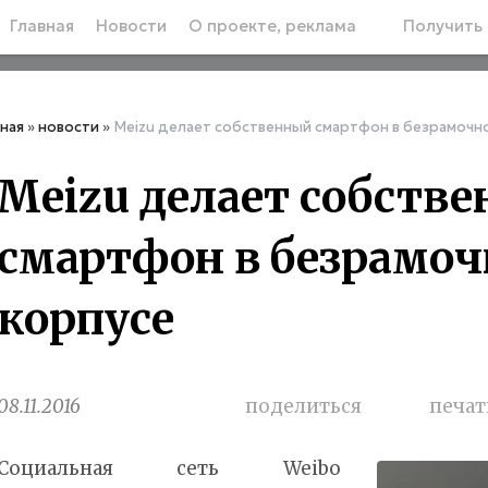
Главная
Новости
О проекте, реклама
Получить 
вная
»
новости
»
Meizu делает собственный смартфон в безрамочн
Meizu делает собств
смартфон в безрамо
корпусе
08.11.2016
поделиться
печат
Социальная сеть Weibo