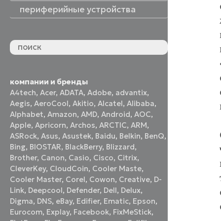
периферийные устройства
периферийные устройства
акустические системы
принтеры и МФУ
оптические приводы
графические планшеты
флеш-накопители
устройства ввода
наушники и гарнитуры
смотреть все
компании и бренды
A4tech
,
Acer
,
ADATA
,
Adobe
,
advantix
,
Aegis
,
AeroCool
,
Akitio
,
Alcatel
,
Alibaba
,
Alphabet
,
Amazon
,
AMD
,
Android
,
AOC
,
Apple
,
Apricorn
,
Archos
,
ARCTIC
,
ARM
,
ASRock
,
Asus
,
Asustek
,
Baidu
,
Belkin
,
BenQ
,
Bing
,
BIOSTAR
,
BlackBerry
,
Blizzard
,
Brother
,
Canon
,
Casio
,
Cisco
,
Citrix
,
CleverKey
,
CloudCoin
,
Cooler Maste
,
Cooler Master
,
Corel
,
Cowon
,
Creative
,
D-
Link
,
Deepcool
,
Defender
,
Dell
,
Delux
,
Digma
,
DNS
,
eBay
,
Edifier
,
Ematic
,
Epson
,
Eurocom
,
Explay
,
Facebook
,
FixMeStick
,