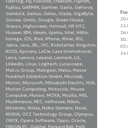
FlatFrog
,
Fly
,
Foxconn
,
Freecom
,
Fujifilm
,
Fujitsu
,
GARMIN
,
Gartner
,
Gavio
,
GeForce
,
Еще
Gembird
,
Genius
,
Getac
,
Giada
,
GigaByte
,
20.
Gionee
,
Gmini
,
Google
,
Green House
,
11.
Gresso
,
Highscreen
,
Hotmail
,
HP
,
HTC
,
26.
Huawei
,
IBM
,
Ideum
,
iiyama
,
Intel
,
InWin
,
Iomega
,
iOS
,
iPad
,
iPhone
,
iRiver
,
iRU
,
30.
Jabra
,
Java
,
JBL
,
JVC
,
Kickstarter
,
Kingston
,
05.
KOSS
,
Kyocera
,
LaCie
,
Lava International
,
14.
Leica
,
Lenovo
,
Lexand
,
Lexmark
,
LG
,
LinkedIn
,
Linux
,
Logitech
,
Lunascape
,
Mail.ru Group
,
Maingear
,
Meizu
,
Messe
Frankfurt Exhibition GmbH
,
Microlab
,
Micron
,
Microsoft
,
Mitsubsihi Electric
,
MJX
,
Motion Computing
,
Motorola
,
Mouse
Computer
,
Movavi
,
MOXA
,
Mozilla
,
MSI
,
Musikmesse
,
NEC
,
nethouse
,
Nikon
,
Nintendo
,
Nokia
,
Nokia Siemens
,
Nook
,
NVIDIA
,
OCZ Technology Group
,
Olympus
,
ONYX
,
Opera Software
,
Oppo
,
Oracle
,
ORIGIN PC
,
Oukitel
,
Packard Bell
,
Palit
,