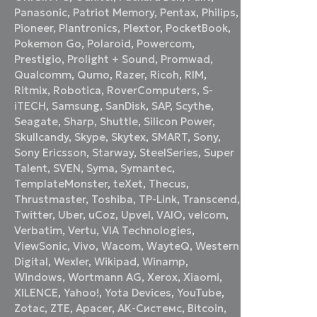
Panasonic
,
Patriot Memory
,
Pentax
,
Philips
,
Pioneer
,
Plantronics
,
Plextor
,
PocketBook
,
Pokemon Go
,
Polaroid
,
Powercom
,
Prestigio
,
Prolight + Sound
,
Promwad
,
Qualcomm
,
Qumo
,
Razer
,
Ricoh
,
RIM
,
Ritmix
,
Robotica
,
RoverComputers
,
S-
iTECH
,
Samsung
,
SanDisk
,
SAP
,
Scythe
,
Seagate
,
Sharp
,
Shuttle
,
Silicon Power
,
Skullcandy
,
Skype
,
Skytex
,
SMART
,
Sony
,
Sony Ericsson
,
Starway
,
SteelSeries
,
Super
Talent
,
SVEN
,
Syma
,
Symantec
,
TemplateMonster
,
teXet
,
Thecus
,
Thrustmaster
,
Toshiba
,
TP-Link
,
Transcend
,
Twitter
,
Uber
,
uCoz
,
Upvel
,
VAIO
,
velcom
,
Verbatim
,
Vertu
,
VIA Technologies
,
ViewSonic
,
Vivo
,
Wacom
,
WayteQ
,
Western
Digital
,
Wexler
,
Wikipad
,
Winamp
,
Windows
,
Wortmann AG
,
Xerox
,
Xiaomi
,
XILENCE
,
Yahoo!
,
Yota Devices
,
YouTube
,
Zotac
,
ZTE
,
Аpacer
,
АК-Системс
,
Вitcoin
,