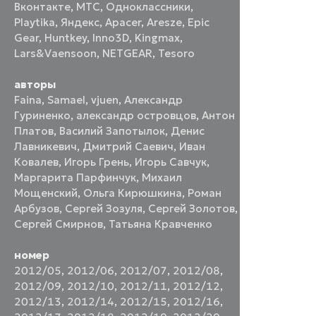
Вконтакте
,
МТС
,
Одноклассники
,
Playtika
,
Яндекс
,
Apacer
,
Aresze
,
Epic
Gear
,
Huntkey
,
Inno3D
,
Kingmax
,
Lars&Vaensoon
,
NETGEAR
,
Tesoro
авторы
Faina
,
Samael
,
vjuen
,
Александр
Гуриненко
,
александр островцов
,
Антон
Платов
,
Василий Запотылок
,
Денис
Лавникевич
,
Дмитрий Саевич
,
Иван
Ковалев
,
Игорь Грень
,
Игорь Савчук
,
Маргарита Парфинчук
,
Михаил
Мощенский
,
Ольга Кирюшкина
,
Роман
Арбузов
,
Сергей Зозуля
,
Сергей Золотов
,
Сергей Смирнов
,
Татьяна Кравченко
номер
2012/05
,
2012/06
,
2012/07
,
2012/08
,
2012/09
,
2012/10
,
2012/11
,
2012/12
,
2012/13
,
2012/14
,
2012/15
,
2012/16
,