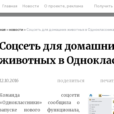
Главная
Новости
О проекте, реклама
Получить 
вная
»
новости
»
Соцсеть для домашних животных в Одноклассник
Соцсеть для домашн
животных в Однокла
12.10.2016
поделиться
печат
Команда соцсети
«Одноклассники» сообщила о
запуске нового функционала,