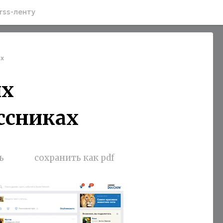
rss-ленту
ах
их
ссниках
ь
сохранить как pdf