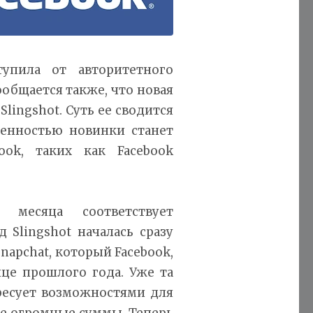
тупила от авторитетного
ообщается также, что новая
lingshot. Суть ее сводится
енностью новинки станет
ok, таких как Facebook
месяца соответствует
 Slingshot началась сразу
apchat, который Facebook,
нце прошлого года. Уже та
ересует возможностями для
ие огромные суммы. Теперь