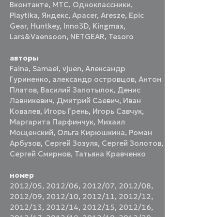
Вконтакте
,
МТС
,
Одноклассники
,
Playtika
,
Яндекс
,
Apacer
,
Aresze
,
Epic
Gear
,
Huntkey
,
Inno3D
,
Kingmax
,
Lars&Vaensoon
,
NETGEAR
,
Tesoro
авторы
Faina
,
Samael
,
vjuen
,
Александр
Гуриненко
,
александр островцов
,
Антон
Платов
,
Василий Запотылок
,
Денис
Лавникевич
,
Дмитрий Саевич
,
Иван
Ковалев
,
Игорь Грень
,
Игорь Савчук
,
Маргарита Парфинчук
,
Михаил
Мощенский
,
Ольга Кирюшкина
,
Роман
Арбузов
,
Сергей Зозуля
,
Сергей Золотов
,
Сергей Смирнов
,
Татьяна Кравченко
номер
2012/05
,
2012/06
,
2012/07
,
2012/08
,
2012/09
,
2012/10
,
2012/11
,
2012/12
,
2012/13
,
2012/14
,
2012/15
,
2012/16
,