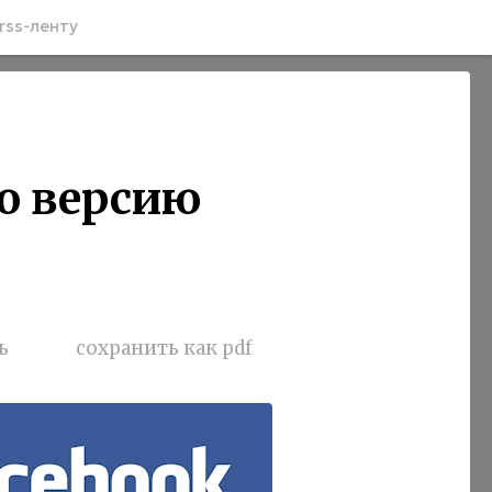
rss-ленту
ою версию
ь
сохранить как pdf