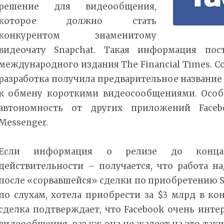
решение для видеообщения,
которое должно стать
конкурентом знаменитому
видеочату Snapchat. Такая информация пос
международного издания The Financial Times. С
разработка получила предварительное название S
к обмену короткими видеосообщениями. Особ
автономность от других приложений Facebo
Messenger.
Если информация о релизе до конца 
действительности – получается, что работа над
после «сорвавшейся» сделки по приобретению Sn
по слухам, хотела приобрести за $3 млрд в ко
сделка подтверждает, что Facebook очень инт
видеообщения, раз уж она не жалеет на это так