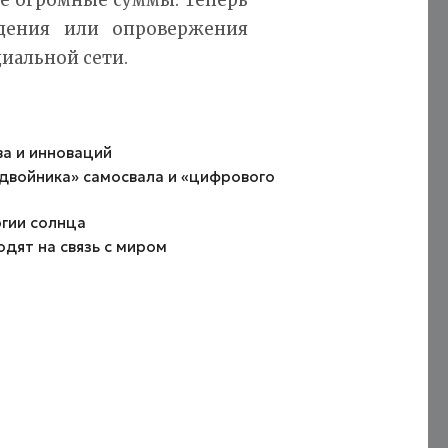
дения или опровержения
иальной сети.
ва и инноваций
двойника» самосвала и «цифрового
ргии солнца
одят на связь с миром