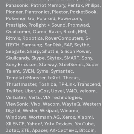
Panasonic
,
Patriot Memory
,
Pentax
,
Philips
,
Pioneer
,
Plantronics
,
Plextor
,
PocketBook
,
Pokemon Go
,
Polaroid
,
Powercom
,
Prestigio
,
Prolight + Sound
,
Promwad
,
Qualcomm
,
Qumo
,
Razer
,
Ricoh
,
RIM
,
Ritmix
,
Robotica
,
RoverComputers
,
S-
iTECH
,
Samsung
,
SanDisk
,
SAP
,
Scythe
,
Seagate
,
Sharp
,
Shuttle
,
Silicon Power
,
Skullcandy
,
Skype
,
Skytex
,
SMART
,
Sony
,
Sony Ericsson
,
Starway
,
SteelSeries
,
Super
Talent
,
SVEN
,
Syma
,
Symantec
,
TemplateMonster
,
teXet
,
Thecus
,
Thrustmaster
,
Toshiba
,
TP-Link
,
Transcend
,
Twitter
,
Uber
,
uCoz
,
Upvel
,
VAIO
,
velcom
,
Verbatim
,
Vertu
,
VIA Technologies
,
ViewSonic
,
Vivo
,
Wacom
,
WayteQ
,
Western
Digital
,
Wexler
,
Wikipad
,
Winamp
,
Windows
,
Wortmann AG
,
Xerox
,
Xiaomi
,
XILENCE
,
Yahoo!
,
Yota Devices
,
YouTube
,
Zotac
,
ZTE
,
Аpacer
,
АК-Системс
,
Вitcoin
,