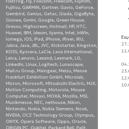
FlatFrog
,
Fly
,
Foxconn
,
Freecom
,
Fujifilm
,
Fujitsu
,
GARMIN
,
Gartner
,
Gavio
,
GeForce
,
Gembird
,
Genius
,
Getac
,
Giada
,
GigaByte
,
Gionee
,
Gmini
,
Google
,
Green House
,
Gresso
,
Highscreen
,
Hotmail
,
HP
,
HTC
,
Huawei
,
IBM
,
Ideum
,
iiyama
,
Intel
,
InWin
,
Еще
Iomega
,
iOS
,
iPad
,
iPhone
,
iRiver
,
iRU
,
27.
Jabra
,
Java
,
JBL
,
JVC
,
Kickstarter
,
Kingston
,
11.
KOSS
,
Kyocera
,
LaCie
,
Lava International
,
Leica
,
Lenovo
,
Lexand
,
Lexmark
,
LG
,
04.
LinkedIn
,
Linux
,
Logitech
,
Lunascape
,
Mail.ru Group
,
Maingear
,
Meizu
,
Messe
23.
Frankfurt Exhibition GmbH
,
Microlab
,
12.
Micron
,
Microsoft
,
Mitsubsihi Electric
,
MJX
,
10.
Motion Computing
,
Motorola
,
Mouse
Computer
,
Movavi
,
MOXA
,
Mozilla
,
MSI
,
Musikmesse
,
NEC
,
nethouse
,
Nikon
,
Nintendo
,
Nokia
,
Nokia Siemens
,
Nook
,
NVIDIA
,
OCZ Technology Group
,
Olympus
,
ONYX
,
Opera Software
,
Oppo
,
Oracle
,
ORIGIN PC
,
Oukitel
,
Packard Bell
,
Palit
,