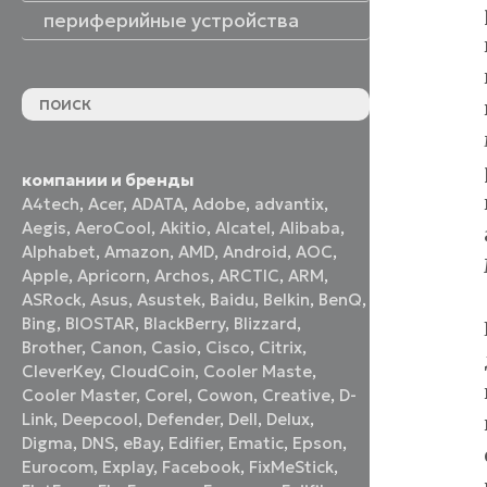
периферийные устройства
периферийные устройства
акустические системы
принтеры и МФУ
оптические приводы
графические планшеты
флеш-накопители
устройства ввода
наушники и гарнитуры
смотреть все
компании и бренды
A4tech
,
Acer
,
ADATA
,
Adobe
,
advantix
,
Aegis
,
AeroCool
,
Akitio
,
Alcatel
,
Alibaba
,
Alphabet
,
Amazon
,
AMD
,
Android
,
AOC
,
Apple
,
Apricorn
,
Archos
,
ARCTIC
,
ARM
,
ASRock
,
Asus
,
Asustek
,
Baidu
,
Belkin
,
BenQ
,
Bing
,
BIOSTAR
,
BlackBerry
,
Blizzard
,
Brother
,
Canon
,
Casio
,
Cisco
,
Citrix
,
CleverKey
,
CloudCoin
,
Cooler Maste
,
Cooler Master
,
Corel
,
Cowon
,
Creative
,
D-
Link
,
Deepcool
,
Defender
,
Dell
,
Delux
,
Digma
,
DNS
,
eBay
,
Edifier
,
Ematic
,
Epson
,
Eurocom
,
Explay
,
Facebook
,
FixMeStick
,