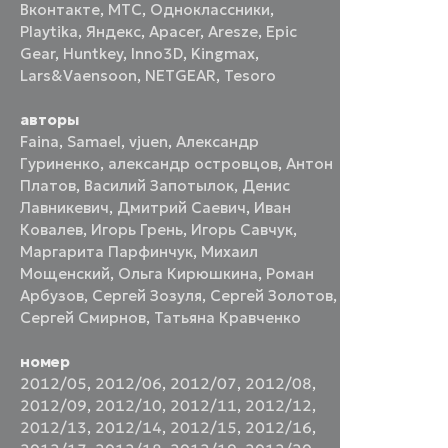
Вконтакте
,
МТС
,
Одноклассники
,
Playtika
,
Яндекс
,
Apacer
,
Aresze
,
Epic
Gear
,
Huntkey
,
Inno3D
,
Kingmax
,
Lars&Vaensoon
,
NETGEAR
,
Tesoro
авторы
Faina
,
Samael
,
vjuen
,
Александр
Гуриненко
,
александр островцов
,
Антон
Платов
,
Василий Запотылок
,
Денис
Лавникевич
,
Дмитрий Саевич
,
Иван
Ковалев
,
Игорь Грень
,
Игорь Савчук
,
Маргарита Парфинчук
,
Михаил
Мощенский
,
Ольга Кирюшкина
,
Роман
Арбузов
,
Сергей Зозуля
,
Сергей Золотов
,
Сергей Смирнов
,
Татьяна Кравченко
номер
2012/05
,
2012/06
,
2012/07
,
2012/08
,
2012/09
,
2012/10
,
2012/11
,
2012/12
,
2012/13
,
2012/14
,
2012/15
,
2012/16
,