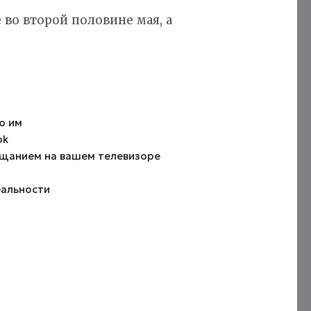
 во второй половине мая, а
ю им
ok
щанием на вашем телевизоре
еальности