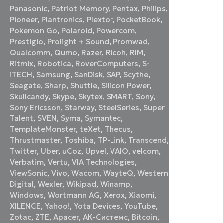
Panasonic
,
Patriot Memory
,
Pentax
,
Philips
,
Pioneer
,
Plantronics
,
Plextor
,
PocketBook
,
Pokemon Go
,
Polaroid
,
Powercom
,
Prestigio
,
Prolight + Sound
,
Promwad
,
Qualcomm
,
Qumo
,
Razer
,
Ricoh
,
RIM
,
Ritmix
,
Robotica
,
RoverComputers
,
S-
iTECH
,
Samsung
,
SanDisk
,
SAP
,
Scythe
,
Seagate
,
Sharp
,
Shuttle
,
Silicon Power
,
Skullcandy
,
Skype
,
Skytex
,
SMART
,
Sony
,
Sony Ericsson
,
Starway
,
SteelSeries
,
Super
Talent
,
SVEN
,
Syma
,
Symantec
,
TemplateMonster
,
teXet
,
Thecus
,
Thrustmaster
,
Toshiba
,
TP-Link
,
Transcend
,
Twitter
,
Uber
,
uCoz
,
Upvel
,
VAIO
,
velcom
,
Verbatim
,
Vertu
,
VIA Technologies
,
ViewSonic
,
Vivo
,
Wacom
,
WayteQ
,
Western
Digital
,
Wexler
,
Wikipad
,
Winamp
,
Windows
,
Wortmann AG
,
Xerox
,
Xiaomi
,
XILENCE
,
Yahoo!
,
Yota Devices
,
YouTube
,
Zotac
,
ZTE
,
Аpacer
,
АК-Системс
,
Вitcoin
,