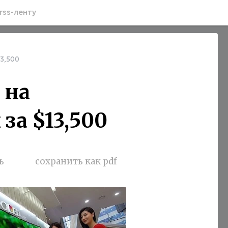
rss-ленту
13,500
 на
за $13,500
ь
сохранить как pdf