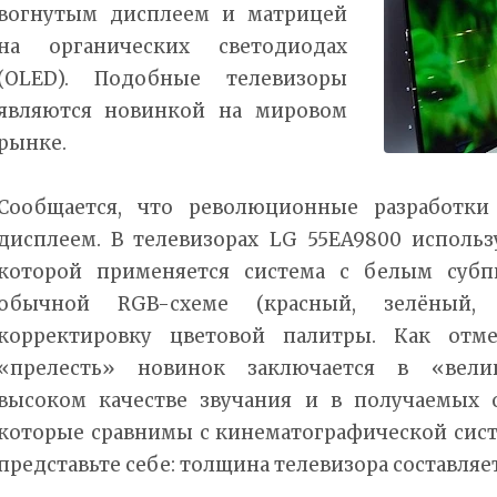
вогнутым дисплеем и матрицей
на органических светодиодах
(OLED). Подобные телевизоры
являются новинкой на мировом
рынке.
Сообщается, что революционные разработк
дисплеем. В телевизорах LG 55EA9800 использ
которой применяется система с белым субп
обычной RGB-схеме (красный, зелёный, 
корректировку цветовой палитры. Как отме
«прелесть» новинок заключается в «велик
высоком качестве звучания и в получаемых 
которые сравнимы с кинематографической сист
представьте себе: толщина телевизора составляет вс