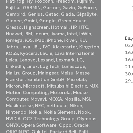
FlatFrog
,
Fly
,
Foxconn
,
Freecom
,
Fujifilm
,
Fujitsu
,
GARMIN
,
Gartner
,
Gavio
,
GeForce
,
Gembird
,
Genius
,
Getac
,
Giada
,
GigaByte
,
Gionee
,
Gmini
,
Google
,
Green House
,
Gresso
,
Highscreen
,
Hotmail
,
HP
,
HTC
,
Huawei
,
IBM
,
Ideum
,
iiyama
,
Intel
,
InWin
,
Еще
Iomega
,
iOS
,
iPad
,
iPhone
,
iRiver
,
iRU
,
02.
Jabra
,
Java
,
JBL
,
JVC
,
Kickstarter
,
Kingston
,
16.
KOSS
,
Kyocera
,
LaCie
,
Lava International
,
16.
Leica
,
Lenovo
,
Lexand
,
Lexmark
,
LG
,
LinkedIn
,
Linux
,
Logitech
,
Lunascape
,
21.
Mail.ru Group
,
Maingear
,
Meizu
,
Messe
30.
Frankfurt Exhibition GmbH
,
Microlab
,
29.
Micron
,
Microsoft
,
Mitsubsihi Electric
,
MJX
,
Motion Computing
,
Motorola
,
Mouse
Computer
,
Movavi
,
MOXA
,
Mozilla
,
MSI
,
Musikmesse
,
NEC
,
nethouse
,
Nikon
,
Nintendo
,
Nokia
,
Nokia Siemens
,
Nook
,
NVIDIA
,
OCZ Technology Group
,
Olympus
,
ONYX
,
Opera Software
,
Oppo
,
Oracle
,
ORIGIN PC
,
Oukitel
,
Packard Bell
,
Palit
,