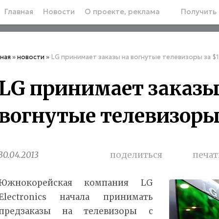
Главная
Новости
О проекте, реклама
Получить 
вная
»
новости
»
LG принимает заказы на вогнутые телевизоры за $
LG принимает заказы
вогнутые телевизоры 
30.04.2013
поделиться
печат
Южнокорейская компания LG
Electronics начала принимать
предзаказы на телевизоры с