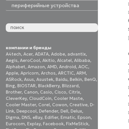
периферийные устройства
периферийные устройства
акустические системы
принтеры и МФУ
оптические приводы
графические планшеты
флеш-накопители
устройства ввода
наушники и гарнитуры
смотреть все
компании и бренды
A4tech
,
Acer
,
ADATA
,
Adobe
,
advantix
,
Aegis
,
AeroCool
,
Akitio
,
Alcatel
,
Alibaba
,
Alphabet
,
Amazon
,
AMD
,
Android
,
AOC
,
Apple
,
Apricorn
,
Archos
,
ARCTIC
,
ARM
,
ASRock
,
Asus
,
Asustek
,
Baidu
,
Belkin
,
BenQ
,
Bing
,
BIOSTAR
,
BlackBerry
,
Blizzard
,
Brother
,
Canon
,
Casio
,
Cisco
,
Citrix
,
CleverKey
,
CloudCoin
,
Cooler Maste
,
Cooler Master
,
Corel
,
Cowon
,
Creative
,
D-
Link
,
Deepcool
,
Defender
,
Dell
,
Delux
,
Digma
,
DNS
,
eBay
,
Edifier
,
Ematic
,
Epson
,
Eurocom
,
Explay
,
Facebook
,
FixMeStick
,