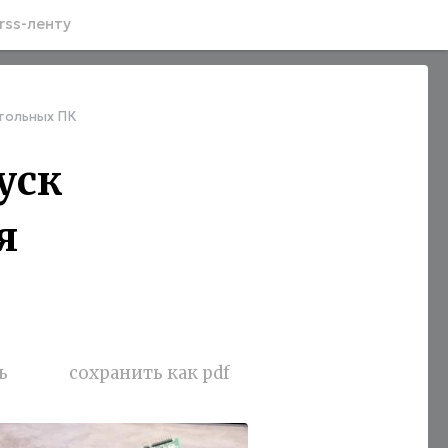
rss-ленту
стольных ПК
уск
я
ь
сохранить как pdf