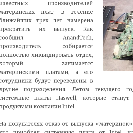
известных производителей
материнских плат, в течение
ближайших трех лет намерена
прекратить их выпуск. Как
сообщил AnandTech,
производитель собирается
полностью ликвидировать отдел,
который занимается
материнскими платами, а его
сотрудники будут переведены в
другие подразделения. Летом текущего г
системные платы Haswell, которые стану
продуктами компании Intel.
На покупателях отказ от выпуска «материнок» 
кто приобрел системную плату от Intel, и