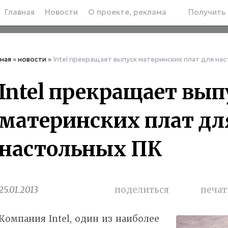
Главная
Новости
О проекте, реклама
Получить 
вная
»
новости
»
Intel прекращает выпуск материнских плат для на
Intel прекращает вып
материнских плат дл
настольных ПК
25.01.2013
поделиться
печат
Компания Intel, один из наиболее