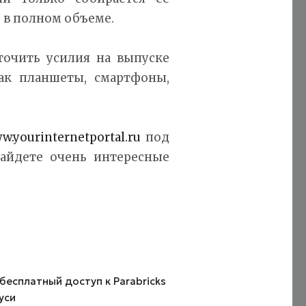
 в полном объеме.
точить усилия на выпуске
ак планшеты, смартфоны,
ww.yourinternetportal.ru
под
найдете очень интересные
есплатный доступ к Parabricks
уси