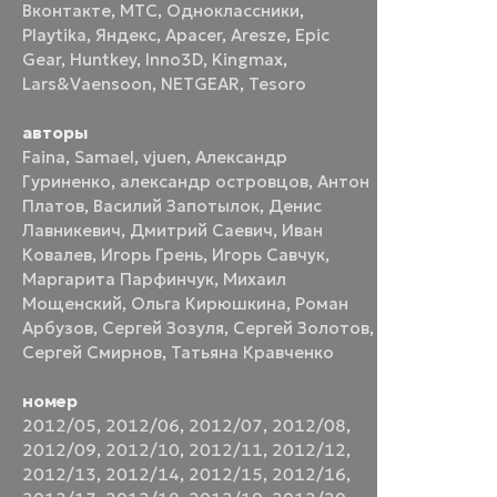
Вконтакте
,
МТС
,
Одноклассники
,
Playtika
,
Яндекс
,
Apacer
,
Aresze
,
Epic
Gear
,
Huntkey
,
Inno3D
,
Kingmax
,
Lars&Vaensoon
,
NETGEAR
,
Tesoro
авторы
Faina
,
Samael
,
vjuen
,
Александр
Гуриненко
,
александр островцов
,
Антон
Платов
,
Василий Запотылок
,
Денис
Лавникевич
,
Дмитрий Саевич
,
Иван
Ковалев
,
Игорь Грень
,
Игорь Савчук
,
Маргарита Парфинчук
,
Михаил
Мощенский
,
Ольга Кирюшкина
,
Роман
Арбузов
,
Сергей Зозуля
,
Сергей Золотов
,
Сергей Смирнов
,
Татьяна Кравченко
номер
2012/05
,
2012/06
,
2012/07
,
2012/08
,
2012/09
,
2012/10
,
2012/11
,
2012/12
,
2012/13
,
2012/14
,
2012/15
,
2012/16
,