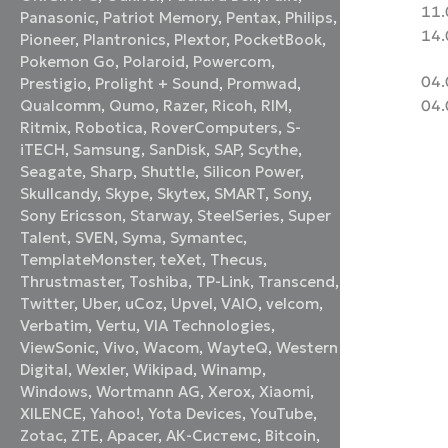
11.
Panasonic
,
Patriot Memory
,
Pentax
,
Philips
,
14.
Pioneer
,
Plantronics
,
Plextor
,
PocketBook
,
Pokemon Go
,
Polaroid
,
Powercom
,
04.
Prestigio
,
Prolight + Sound
,
Promwad
,
04.
Qualcomm
,
Qumo
,
Razer
,
Ricoh
,
RIM
,
Ritmix
,
Robotica
,
RoverComputers
,
S-
iTECH
,
Samsung
,
SanDisk
,
SAP
,
Scythe
,
Seagate
,
Sharp
,
Shuttle
,
Silicon Power
,
Skullcandy
,
Skype
,
Skytex
,
SMART
,
Sony
,
Sony Ericsson
,
Starway
,
SteelSeries
,
Super
Talent
,
SVEN
,
Syma
,
Symantec
,
TemplateMonster
,
teXet
,
Thecus
,
Thrustmaster
,
Toshiba
,
TP-Link
,
Transcend
,
Twitter
,
Uber
,
uCoz
,
Upvel
,
VAIO
,
velcom
,
Verbatim
,
Vertu
,
VIA Technologies
,
ViewSonic
,
Vivo
,
Wacom
,
WayteQ
,
Western
Digital
,
Wexler
,
Wikipad
,
Winamp
,
Windows
,
Wortmann AG
,
Xerox
,
Xiaomi
,
XILENCE
,
Yahoo!
,
Yota Devices
,
YouTube
,
Zotac
,
ZTE
,
Аpacer
,
АК-Системс
,
Вitcoin
,