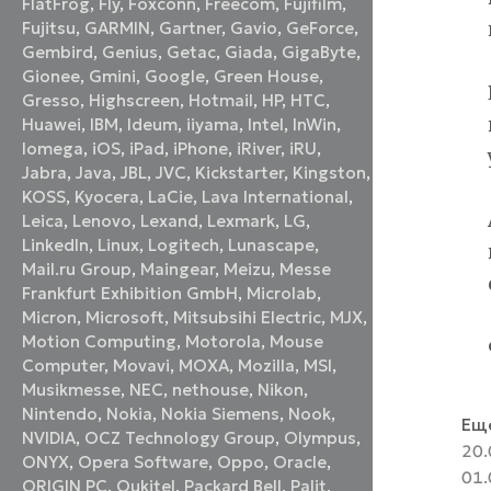
FlatFrog
,
Fly
,
Foxconn
,
Freecom
,
Fujifilm
,
Fujitsu
,
GARMIN
,
Gartner
,
Gavio
,
GeForce
,
Gembird
,
Genius
,
Getac
,
Giada
,
GigaByte
,
Gionee
,
Gmini
,
Google
,
Green House
,
Gresso
,
Highscreen
,
Hotmail
,
HP
,
HTC
,
Huawei
,
IBM
,
Ideum
,
iiyama
,
Intel
,
InWin
,
Iomega
,
iOS
,
iPad
,
iPhone
,
iRiver
,
iRU
,
Jabra
,
Java
,
JBL
,
JVC
,
Kickstarter
,
Kingston
,
KOSS
,
Kyocera
,
LaCie
,
Lava International
,
Leica
,
Lenovo
,
Lexand
,
Lexmark
,
LG
,
LinkedIn
,
Linux
,
Logitech
,
Lunascape
,
Mail.ru Group
,
Maingear
,
Meizu
,
Messe
Frankfurt Exhibition GmbH
,
Microlab
,
Micron
,
Microsoft
,
Mitsubsihi Electric
,
MJX
,
Motion Computing
,
Motorola
,
Mouse
Computer
,
Movavi
,
MOXA
,
Mozilla
,
MSI
,
Musikmesse
,
NEC
,
nethouse
,
Nikon
,
Nintendo
,
Nokia
,
Nokia Siemens
,
Nook
,
Еще
NVIDIA
,
OCZ Technology Group
,
Olympus
,
20.
ONYX
,
Opera Software
,
Oppo
,
Oracle
,
01.
ORIGIN PC
,
Oukitel
,
Packard Bell
,
Palit
,