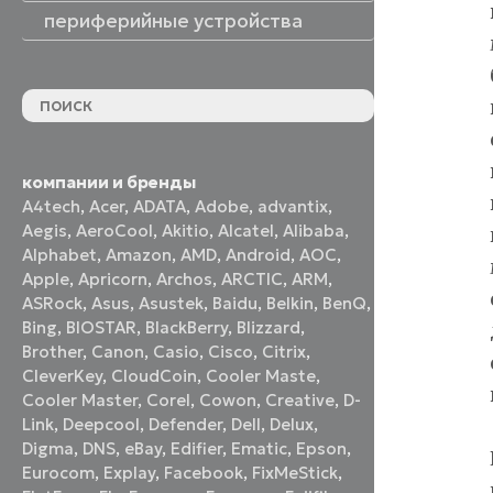
периферийные устройства
периферийные устройства
акустические системы
принтеры и МФУ
оптические приводы
графические планшеты
флеш-накопители
устройства ввода
наушники и гарнитуры
смотреть все
компании и бренды
A4tech
,
Acer
,
ADATA
,
Adobe
,
advantix
,
Aegis
,
AeroCool
,
Akitio
,
Alcatel
,
Alibaba
,
Alphabet
,
Amazon
,
AMD
,
Android
,
AOC
,
Apple
,
Apricorn
,
Archos
,
ARCTIC
,
ARM
,
ASRock
,
Asus
,
Asustek
,
Baidu
,
Belkin
,
BenQ
,
Bing
,
BIOSTAR
,
BlackBerry
,
Blizzard
,
Brother
,
Canon
,
Casio
,
Cisco
,
Citrix
,
CleverKey
,
CloudCoin
,
Cooler Maste
,
Cooler Master
,
Corel
,
Cowon
,
Creative
,
D-
Link
,
Deepcool
,
Defender
,
Dell
,
Delux
,
Digma
,
DNS
,
eBay
,
Edifier
,
Ematic
,
Epson
,
Eurocom
,
Explay
,
Facebook
,
FixMeStick
,