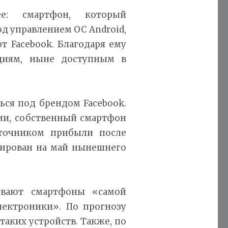
е: смартфон, который
од управлением ОС Android,
т Facebook. Благодаря ему
циям, ныне доступным в
ься под брендом Facebook.
и, собственный смартфон
сточником прибыли после
нирован на май нынешнего
ывают смартфоны «самой
лектроники». По прогнозу
таких устройств. Также, по