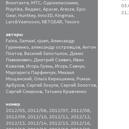
Вконтакте
,
МТС
,
Одноклассники
,
03.
Playtika
,
Яндекс
,
Apacer
,
Aresze
,
Epic
21.
Gear
,
Huntkey
,
Inno3D
,
Kingmax
,
Lars&Vaensoon
,
NETGEAR
,
Tesoro
авторы
Faina
,
Samael
,
vjuen
,
Александр
Гуриненко
,
александр островцов
,
Антон
Платов
,
Василий Запотылок
,
Денис
Лавникевич
,
Дмитрий Саевич
,
Иван
Ковалев
,
Игорь Грень
,
Игорь Савчук
,
Маргарита Парфинчук
,
Михаил
Мощенский
,
Ольга Кирюшкина
,
Роман
Арбузов
,
Сергей Зозуля
,
Сергей Золотов
,
Сергей Смирнов
,
Татьяна Кравченко
номер
2012/05
,
2012/06
,
2012/07
,
2012/08
,
2012/09
,
2012/10
,
2012/11
,
2012/12
,
2012/13
,
2012/14
,
2012/15
,
2012/16
,