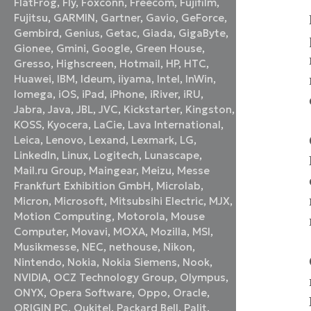
FlatFrog
,
Fly
,
Foxconn
,
Freecom
,
Fujifilm
,
Fujitsu
,
GARMIN
,
Gartner
,
Gavio
,
GeForce
,
Gembird
,
Genius
,
Getac
,
Giada
,
GigaByte
,
Gionee
,
Gmini
,
Google
,
Green House
,
Gresso
,
Highscreen
,
Hotmail
,
HP
,
HTC
,
Huawei
,
IBM
,
Ideum
,
iiyama
,
Intel
,
InWin
,
Iomega
,
iOS
,
iPad
,
iPhone
,
iRiver
,
iRU
,
Jabra
,
Java
,
JBL
,
JVC
,
Kickstarter
,
Kingston
,
KOSS
,
Kyocera
,
LaCie
,
Lava International
,
Leica
,
Lenovo
,
Lexand
,
Lexmark
,
LG
,
LinkedIn
,
Linux
,
Logitech
,
Lunascape
,
Mail.ru Group
,
Maingear
,
Meizu
,
Messe
Frankfurt Exhibition GmbH
,
Microlab
,
Micron
,
Microsoft
,
Mitsubsihi Electric
,
MJX
,
Motion Computing
,
Motorola
,
Mouse
Computer
,
Movavi
,
MOXA
,
Mozilla
,
MSI
,
Musikmesse
,
NEC
,
nethouse
,
Nikon
,
Nintendo
,
Nokia
,
Nokia Siemens
,
Nook
,
NVIDIA
,
OCZ Technology Group
,
Olympus
,
ONYX
,
Opera Software
,
Oppo
,
Oracle
,
ORIGIN PC
,
Oukitel
,
Packard Bell
,
Palit
,