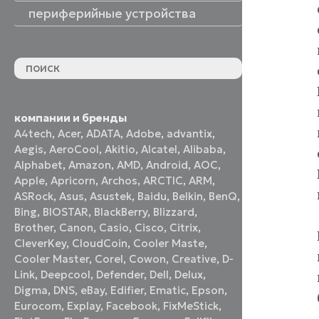
периферийные устройства
периферийные устройства
акустические системы
принтеры и МФУ
оптические приводы
графические планшеты
флеш-накопители
устройства ввода
наушники и гарнитуры
смотреть все
компании и бренды
A4tech
,
Acer
,
ADATA
,
Adobe
,
advantix
,
Aegis
,
AeroCool
,
Akitio
,
Alcatel
,
Alibaba
,
Alphabet
,
Amazon
,
AMD
,
Android
,
AOC
,
Apple
,
Apricorn
,
Archos
,
ARCTIC
,
ARM
,
ASRock
,
Asus
,
Asustek
,
Baidu
,
Belkin
,
BenQ
,
Bing
,
BIOSTAR
,
BlackBerry
,
Blizzard
,
Brother
,
Canon
,
Casio
,
Cisco
,
Citrix
,
CleverKey
,
CloudCoin
,
Cooler Maste
,
Cooler Master
,
Corel
,
Cowon
,
Creative
,
D-
Link
,
Deepcool
,
Defender
,
Dell
,
Delux
,
Digma
,
DNS
,
eBay
,
Edifier
,
Ematic
,
Epson
,
Eurocom
,
Explay
,
Facebook
,
FixMeStick
,