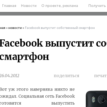
Главная
Новости
О проекте, реклама
Получить 
вная
»
новости
»
Facebook выпустит собственный смартфон
Facebook выпустит с
смартфон
26.04.2012
поделиться
печат
Вот уж этого наверняка никто не
ожидал. Социальная сеть Facebook
готовится выпустить