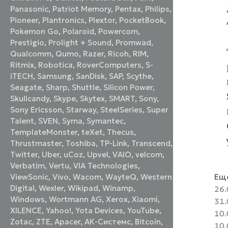
Panasonic
,
Patriot Memory
,
Pentax
,
Philips
,
Pioneer
,
Plantronics
,
Plextor
,
PocketBook
,
Pokemon Go
,
Polaroid
,
Powercom
,
Prestigio
,
Prolight + Sound
,
Promwad
,
Qualcomm
,
Qumo
,
Razer
,
Ricoh
,
RIM
,
Ritmix
,
Robotica
,
RoverComputers
,
S-
iTECH
,
Samsung
,
SanDisk
,
SAP
,
Scythe
,
Seagate
,
Sharp
,
Shuttle
,
Silicon Power
,
Skullcandy
,
Skype
,
Skytex
,
SMART
,
Sony
,
Sony Ericsson
,
Starway
,
SteelSeries
,
Super
Talent
,
SVEN
,
Syma
,
Symantec
,
TemplateMonster
,
teXet
,
Thecus
,
Thrustmaster
,
Toshiba
,
TP-Link
,
Transcend
,
Twitter
,
Uber
,
uCoz
,
Upvel
,
VAIO
,
velcom
,
Verbatim
,
Vertu
,
VIA Technologies
,
Еще
ViewSonic
,
Vivo
,
Wacom
,
WayteQ
,
Western
Digital
,
Wexler
,
Wikipad
,
Winamp
,
26.
Windows
,
Wortmann AG
,
Xerox
,
Xiaomi
,
31.
XILENCE
,
Yahoo!
,
Yota Devices
,
YouTube
,
10.
Zotac
,
ZTE
,
Аpacer
,
АК-Системс
,
Вitcoin
,
10.