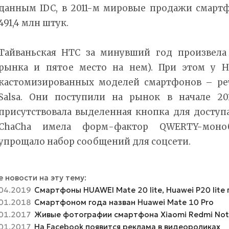
данным IDC, в 2011-м мировые продажи смартф
491,4 млн штук.
Тайваньская HTC за минувший год произвела 
рынка и пятое место на нем). При этом у H
кастомизированных моделей смартфонов – ре
Salsa. Они поступили на рынок в начале 20
присутствовала выделенная кнопка для доступ
ChaCha имела форм-фактор QWERTY-моноб
упрощало набор сообщений для соцсети.
 новости на эту тему:
04.2019
Смартфоны HUAWEI Mate 20 lite, Huawei P20 lite 
01.2018
Смартфоном года назван Huawei Mate 10 Pro
01.2017
Живые фотографии смартфона Xiaomi Redmi Not
01.2017
На Facebook появится реклама в видеороликах