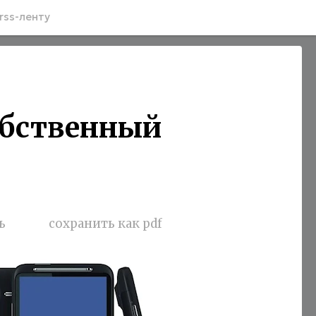
rss-ленту
обственный
ь
сохранить как pdf