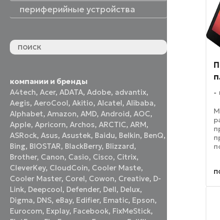
периферийные устройства
периферийные устройства
акустические системы
принтеры и МФУ
оптические приводы
графические планшеты
флеш-накопители
устройства ввода
наушники и гарнитуры
смотреть все
П
п
компании и бренды
A4tech
,
Acer
,
ADATA
,
Adobe
,
advantix
,
Aegis
,
AeroCool
,
Akitio
,
Alcatel
,
Alibaba
,
М
Alphabet
,
Amazon
,
AMD
,
Android
,
AOC
,
р
Apple
,
Apricorn
,
Archos
,
ARCTIC
,
ARM
,
п
ASRock
,
Asus
,
Asustek
,
Baidu
,
Belkin
,
BenQ
,
п
Bing
,
BIOSTAR
,
BlackBerry
,
Blizzard
,
п
и
Brother
,
Canon
,
Casio
,
Cisco
,
Citrix
,
в
CleverKey
,
CloudCoin
,
Cooler Maste
,
п
в
Cooler Master
,
Corel
,
Cowon
,
Creative
,
D-
в
Link
,
Deepcool
,
Defender
,
Dell
,
Delux
,
п
Digma
,
DNS
,
eBay
,
Edifier
,
Ematic
,
Epson
,
Eurocom
,
Explay
,
Facebook
,
FixMeStick
,