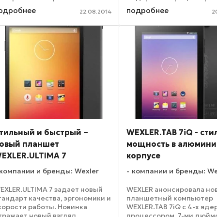
одулем. Мощный 4-х ядерный
модулем, 3G с поддержко
одробнее
подробнее
22.08.2014
2
идеопроцессор, две SIM-карты,
SIM-карт, актуальной ве
 Гб оперативной памяти,
Android и доступны по
величенный срок работы без
привлекательной цене. 
одзарядки, ...
...
тильный и быстрый –
WEXLER.TAB 7iQ - сти
овый планшет
мощность в алюмин
EXLER.ULTIMA 7
корпусе
компании и бренды: Wexler
компании и бренды: We
EXLER.ULTIMA 7 задает новый
WEXLER анонсировала но
тандарт качества, эргономики и
планшетный компьютер
корости работы. Новинка
WEXLER.TAB 7iQ с 4-х яд
тражает новый взгляд
процессором, 7-ми дюй