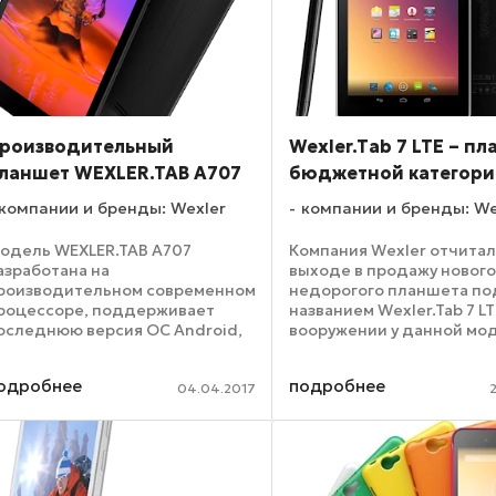
роизводительный
Wexler.Tab 7 LTE – п
ланшет WEXLER.TAB A707
бюджетной категор
компании и бренды: Wexler
компании и бренды: We
одель WEXLER.TAB A707
Компания Wexler отчитал
азработана на
выходе в продажу новог
роизводительном современном
недорогого планшета по
роцессоре, поддерживает
названием Wexler.Tab 7 LT
оследнюю версия ОС Android,
вооружении у данной мо
меет яркий IPS-экран и две
находится 7-дюймовый э
строенные камеры – для
имеется IPS-матрица,
одробнее
подробнее
идеозвонков и съемки фото и
разрешение дисплея сос
04.04.2017
идео. Новинка оснащена
1024х600 пикселей. Осн
роизводительным ...
камера ...