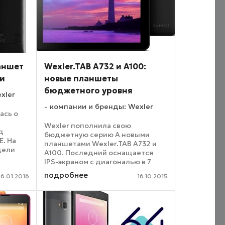
ланшет
Wexler.TAB A732 и A100:
ии
новые планшеты
бюджетного уровня
xler
компании и бренды: Wexler
ась о
о
Wexler пополнила свою
д
бюджетную серию A новыми
E. На
планшетами Wexler.TAB A732 и
дели
A100. Последний оснащается
кран,
IPS-экраном с диагональю в 7
дюймов, также планшет
подробнее
тавляет
26.01.2016
16.10.2015
обладает 1 Гб оперативной
овная
памяти и 8 Гб памяти встроенной,
предназначенной для хранения
файлов. ...