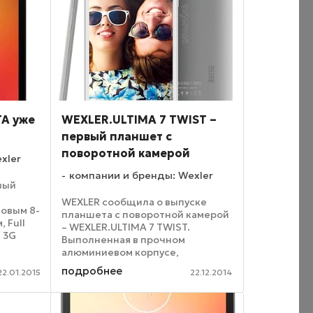
TA уже
WEXLER.ULTIMA 7 TWIST –
первый планшет с
поворотной камерой
xler
компании и бренды: Wexler
вый
WEXLER сообщила о выпуске
новым 8-
планшета с поворотной камерой
 Full
– WEXLER.ULTIMA 7 TWIST.
 3G
Выполненная в прочном
дерный
алюминиевом корпусе,
M-карты,
WEXLER.ULTIMA 7 TWIST обладает
подробнее
22.01.2015
22.12.2014
ярким IPS экраном, 4-х ядерным
без ...
процессором MediaTek,
встроенным 3G модулем с