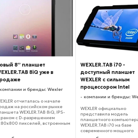
роцессором, двумя
достигает 1,5ГГц. В буду
строенными камерами и
линейке будут ...
оддержкой двух активных ...
овый 8’’ планшет
WEXLER.TAB i70 -
EXLER.TAB 8iQ уже в
доступный планшет
родаже
WEXLER с сильным
процессором Intel
компании и бренды: Wexler
компании и бренды: We
EXLER отчиталась о начале
родаж на российском рынке
WEXLER официально
ланшета WEXLER.TAB 8iQ, IPS-
представила модель
краном с D-разрешением
планшетного компьютер
280x800 пикселей, встроенным
WEXLER.TAB i70 на базе
G модулем, мощным 4-х
современного мощного
дерным процессором, емкой
процессора Intel. Выпуск