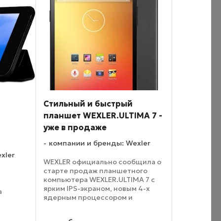
щей
процессором Qualcomm
Snapdragon 400. Новинка
характеризуется ...
Стильный и быстрый
планшет WEXLER.ULTIMA 7 -
уже в продаже
компании и бренды: Wexler
xler
WEXLER официально сообщила о
старте продаж планшетного
компьютера WEXLER.ULTIMA 7 с
ярким IPS-экраном, новым 4-х
а
ядерным процессором и
встроенным 3G-модулем.
Прочный алюминиевый корпус
 нового