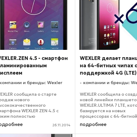
EXLER.ZEN 4.5 - смартфон
WEXLER делает план
 ламинированным
на 64-битных чипах 
исплеем
поддержкой 4G (LTE)
компании и бренды: Wexler
компании и бренды: We
EXLER сообщила о старте
WEXLER сообщила о созд
родаж нового
новой линейки планшето
ысококачественного
WEXLER.ULTIMA 7 LTE, кот
мартфона WEXLER ZEN 4.5 с
базируется на новых
рким полностью
процессорах с 64-битно
аминированным IPS-экраном
Cortex-A53 архитектурой
одробнее
подробнее
26.11.2014
иагональю 4,5 дюйма, мощным
MEDIATEK. Частота нового
етырехъядерным
разрядного процессора