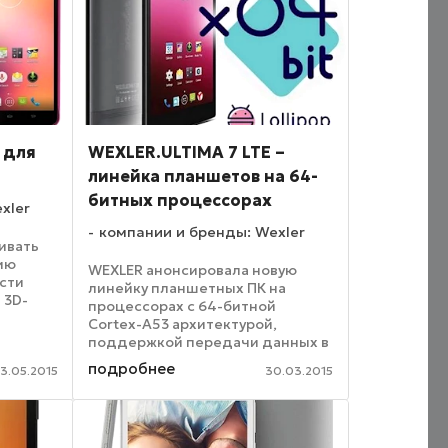
 для
WEXLER.ULTIMA 7 LTE –
линейка планшетов на 64-
битных процессорах
xler
компании и бренды: Wexler
ивать
ию
WEXLER анонсировала новую
сти
линейку планшетных ПК на
 3D-
процессорах с 64-битной
Cortex-A53 архитектурой,
воих
поддержкой передачи данных в
вал в
сетях 4G (LTE) и новой версией
подробнее
чехла
3.05.2015
30.03.2015
OS Android 5.0 Lollipop. Впервые
а ...
модель была представлена в
марте этого года на ежегодной ...