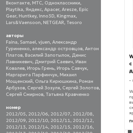
...
Вконтакте
,
МТС
,
Одноклассники
,
Playtika
,
Яндекс
,
Apacer
,
Aresze
,
Epic
Gear
,
Huntkey
,
Inno3D
,
Kingmax
,
Lars&Vaensoon
,
NETGEAR
,
Tesoro
авторы
Faina
,
Samael
,
vjuen
,
Александр
Гуриненко
,
александр островцов
,
Антон
Платов
,
Василий Запотылок
,
Денис
W
Лавникевич
,
Дмитрий Саевич
,
Иван
с
Ковалев
,
Игорь Грень
,
Игорь Савчук
,
д
Маргарита Парфинчук
,
Михаил
Мощенский
,
Ольга Кирюшкина
,
Роман
Арбузов
,
Сергей Зозуля
,
Сергей Золотов
,
W
Сергей Смирнов
,
Татьяна Кравченко
п
в
номер
с
я
2012/05
,
2012/06
,
2012/07
,
2012/08
,
л
2012/09
,
2012/10
,
2012/11
,
2012/12
,
п
д
2012/13
,
2012/14
,
2012/15
,
2012/16
,
ч