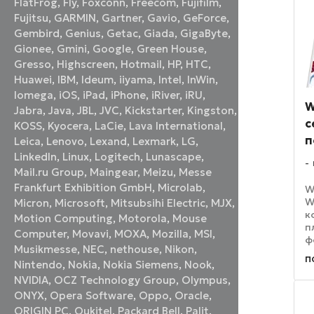
FlatFrog
,
Fly
,
Foxconn
,
Freecom
,
Fujifilm
,
Fujitsu
,
GARMIN
,
Gartner
,
Gavio
,
GeForce
,
Gembird
,
Genius
,
Getac
,
Giada
,
GigaByte
,
Gionee
,
Gmini
,
Google
,
Green House
,
Gresso
,
Highscreen
,
Hotmail
,
HP
,
HTC
,
Huawei
,
IBM
,
Ideum
,
iiyama
,
Intel
,
InWin
,
Iomega
,
iOS
,
iPad
,
iPhone
,
iRiver
,
iRU
,
W
Jabra
,
Java
,
JBL
,
JVC
,
Kickstarter
,
Kingston
,
с
KOSS
,
Kyocera
,
LaCie
,
Lava International
,
п
Leica
,
Lenovo
,
Lexand
,
Lexmark
,
LG
,
LinkedIn
,
Linux
,
Logitech
,
Lunascape
,
Mail.ru Group
,
Maingear
,
Meizu
,
Messe
Frankfurt Exhibition GmbH
,
Microlab
,
W
W
Micron
,
Microsoft
,
Mitsubsihi Electric
,
MJX
,
к
Motion Computing
,
Motorola
,
Mouse
п
Computer
,
Movavi
,
MOXA
,
Mozilla
,
MSI
,
ф
Musikmesse
,
NEC
,
nethouse
,
Nikon
,
и
п
Nintendo
,
Nokia
,
Nokia Siemens
,
Nook
,
ф
к
NVIDIA
,
OCZ Technology Group
,
Olympus
,
б
ONYX
,
Opera Software
,
Oppo
,
Oracle
,
п
ORIGIN PC
,
Oukitel
,
Packard Bell
,
Palit
,