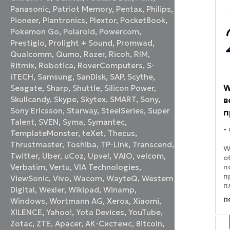
Panasonic
,
Patriot Memory
,
Pentax
,
Philips
,
Pioneer
,
Plantronics
,
Plextor
,
PocketBook
,
Pokemon Go
,
Polaroid
,
Powercom
,
Prestigio
,
Prolight + Sound
,
Promwad
,
Qualcomm
,
Qumo
,
Razer
,
Ricoh
,
RIM
,
Ritmix
,
Robotica
,
RoverComputers
,
S-
iTECH
,
Samsung
,
SanDisk
,
SAP
,
Scythe
,
W
Seagate
,
Sharp
,
Shuttle
,
Silicon Power
,
Skullcandy
,
Skype
,
Skytex
,
SMART
,
Sony
,
в
Sony Ericsson
,
Starway
,
SteelSeries
,
Super
п
Talent
,
SVEN
,
Syma
,
Symantec
,
TemplateMonster
,
teXet
,
Thecus
,
Thrustmaster
,
Toshiba
,
TP-Link
,
Transcend
,
W
Twitter
,
Uber
,
uCoz
,
Upvel
,
VAIO
,
velcom
,
о
п
Verbatim
,
Vertu
,
VIA Technologies
,
п
ViewSonic
,
Vivo
,
Wacom
,
WayteQ
,
Western
п
Digital
,
Wexler
,
Wikipad
,
Winamp
,
Н
п
Windows
,
Wortmann AG
,
Xerox
,
Xiaomi
,
а
XILENCE
,
Yahoo!
,
Yota Devices
,
YouTube
,
2
м
Zotac
,
ZTE
,
Аpacer
,
АК-Системс
,
Вitcoin
,