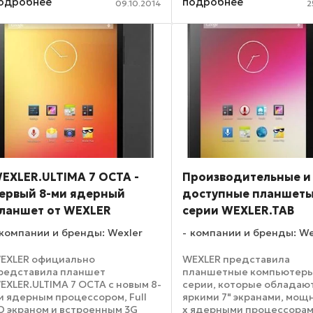
одробнее
подробнее
атареей и алюминиевым
09.10.2014
2
устройства стал возможе
орпусом. Новинка,
благодаря продолжению
озволяющая ...
продуктивного сотрудни
WEXLER с корпорацией Int
Используя ...
EXLER.ULTIMA 7 OCTA -
Производительные и
ервый 8-ми ядерный
доступные планшеты
ланшет от WEXLER
серии WEXLER.TAB
компании и бренды: Wexler
компании и бренды: We
EXLER официально
WEXLER представила
редставила планшет
планшетные компьютеры
EXLER.ULTIMA 7 OCTA с новым 8-
серии, которые обладаю
и ядерным процессором, Full
яркими 7" экранами, мощ
D экраном и встроенным 3G
х ядерными процессорами