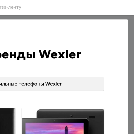
rss-ленту
ренды Wexler
ильные телефоны Wexler