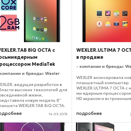
EXLER.TAB 8iQ OCTA с
WEXLER.ULTIMA 7 OC
осьмиядерным
в продаже
роцессором MediaTek
компании и бренды: We
компании и бренды: Wexler
WEXLER анонсировала но
планшетный компьютер
EXLER, ведущая разработки в
WEXLER.ULTIMA 7 OCTA с 
бласти высоких технологий для
ми ядерным процессором,
овседневной жизни,
HD экраном и встроенным
редставила новую модель 8’’
модулем. Мощный 4-х я
ланшета WEXLER.TAB 8iQ OCTA.
видеопроцессор, две SI
овинка была впервые
одробнее
подробнее
2 Гб оперативной памяти,
14.03.2015
нонсирована на стенде WEXLER
увеличенный срок работы 
 марта в рамках ежегодной
еждународной выставке Mobile