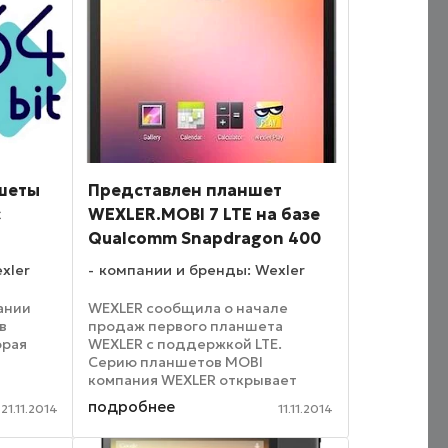
поддержкой 2-х ...
шеты
Представлен планшет
с
WEXLER.MOBI 7 LTE на базе
Qualcomm Snapdragon 400
xler
компании и бренды: Wexler
ании
WEXLER сообщила о начале
в
продаж первого планшета
орая
WEXLER с поддержкой LTE.
Серию планшетов MOBI
й
компания WEXLER открывает
 от
моделью WEXLER.MOBI 7 LTE,
подробнее
21.11.2014
11.11.2014
 64-
оснащенной
высокопроизводительным