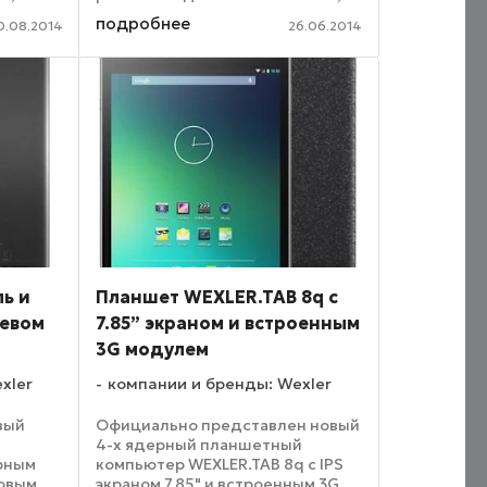
й 2-х
которым важно оптимальное
подробнее
0.08.2014
26.06.2014
рсией ОС
соотношение цены и качества.
Планшет отлично сочетает в
Модели
себе мощную аппаратную
платформу, ...
ль и
Планшет WEXLER.TAB 8q с
иевом
7.85” экраном и встроенным
3G модулем
xler
компании и бренды: Wexler
вый
Официально представлен новый
4-х ядерный планшетный
ерным
компьютер WEXLER.TAB 8q с IPS
мовым
экраном 7.85" и встроенным 3G