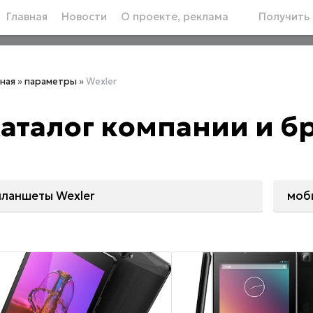
Главная
Новости
О проекте, реклама
Получить 
вная
»
параметры
»
Wexler
аталог компании и б
планшеты Wexler
моб