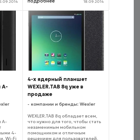
подробнее
новинки обеспечит хорошую
5.09.2014
18.09.2014
н
защиту устройства, а
компактные ...
чества
el.
4-х ядерный планшет
 А-
WEXLER.TAB 8q уже в
продаже
xler
компании и бренды: Wexler
WEXLER.TAB 8q обладает всем,
 А-
что нужно для того, чтобы стать
т
незаменимым мобильном
ными 4-
помощником и отличным
, Wi-Fi
решением для пользователей,