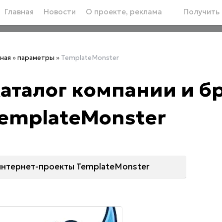
Главная
Новости
О проекте, реклама
Получить 
вная
»
параметры
»
TemplateMonster
аталог компании и 
emplateMonster
интернет-проекты TemplateMonster