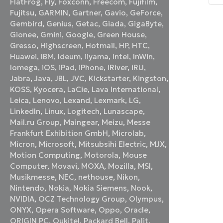
FlatFrog
,
Fly
,
Foxconn
,
Freecom
,
Fujifilm
,
а
в
Fujitsu
,
GARMIN
,
Gartner
,
Gavio
,
GeForce
,
ш
Gembird
,
Genius
,
Getac
,
Giada
,
GigaByte
,
Gionee
,
Gmini
,
Google
,
Green House
,
Gresso
,
Highscreen
,
Hotmail
,
HP
,
HTC
,
Huawei
,
IBM
,
Ideum
,
iiyama
,
Intel
,
InWin
,
Iomega
,
iOS
,
iPad
,
iPhone
,
iRiver
,
iRU
,
Jabra
,
Java
,
JBL
,
JVC
,
Kickstarter
,
Kingston
,
KOSS
,
Kyocera
,
LaCie
,
Lava International
,
Leica
,
Lenovo
,
Lexand
,
Lexmark
,
LG
,
LinkedIn
,
Linux
,
Logitech
,
Lunascape
,
Mail.ru Group
,
Maingear
,
Meizu
,
Messe
Frankfurt Exhibition GmbH
,
Microlab
,
Micron
,
Microsoft
,
Mitsubsihi Electric
,
MJX
,
Motion Computing
,
Motorola
,
Mouse
Computer
,
Movavi
,
MOXA
,
Mozilla
,
MSI
,
Musikmesse
,
NEC
,
nethouse
,
Nikon
,
Nintendo
,
Nokia
,
Nokia Siemens
,
Nook
,
NVIDIA
,
OCZ Technology Group
,
Olympus
,
ONYX
,
Opera Software
,
Oppo
,
Oracle
,
ORIGIN PC
,
Oukitel
,
Packard Bell
,
Palit
,