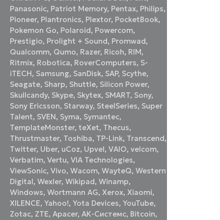
Panasonic
,
Patriot Memory
,
Pentax
,
Philips
,
Pioneer
,
Plantronics
,
Plextor
,
PocketBook
,
Pokemon Go
,
Polaroid
,
Powercom
,
Prestigio
,
Prolight + Sound
,
Promwad
,
Qualcomm
,
Qumo
,
Razer
,
Ricoh
,
RIM
,
Ritmix
,
Robotica
,
RoverComputers
,
S-
iTECH
,
Samsung
,
SanDisk
,
SAP
,
Scythe
,
Seagate
,
Sharp
,
Shuttle
,
Silicon Power
,
Skullcandy
,
Skype
,
Skytex
,
SMART
,
Sony
,
Sony Ericsson
,
Starway
,
SteelSeries
,
Super
Talent
,
SVEN
,
Syma
,
Symantec
,
TemplateMonster
,
teXet
,
Thecus
,
Thrustmaster
,
Toshiba
,
TP-Link
,
Transcend
,
Twitter
,
Uber
,
uCoz
,
Upvel
,
VAIO
,
velcom
,
Verbatim
,
Vertu
,
VIA Technologies
,
ViewSonic
,
Vivo
,
Wacom
,
WayteQ
,
Western
Digital
,
Wexler
,
Wikipad
,
Winamp
,
Windows
,
Wortmann AG
,
Xerox
,
Xiaomi
,
XILENCE
,
Yahoo!
,
Yota Devices
,
YouTube
,
Zotac
,
ZTE
,
Аpacer
,
АК-Системс
,
Вitcoin
,