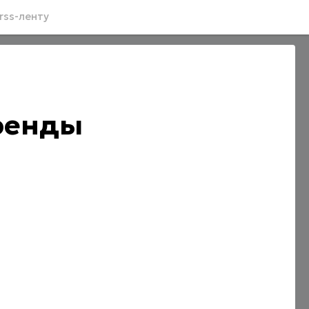
rss-ленту
бренды