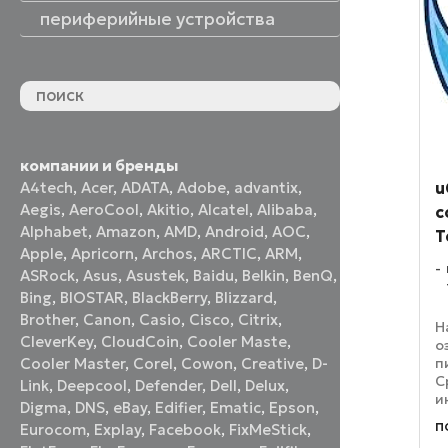
периферийные устройства
периферийные устройства
акустические системы
принтеры и МФУ
оптические приводы
графические планшеты
флеш-накопители
устройства ввода
наушники и гарнитуры
смотреть все
компании и бренды
u
A4tech
,
Acer
,
ADATA
,
Adobe
,
advantix
,
Aegis
,
AeroCool
,
Akitio
,
Alcatel
,
Alibaba
,
с
Alphabet
,
Amazon
,
AMD
,
Android
,
AOC
,
T
Apple
,
Apricorn
,
Archos
,
ARCTIC
,
ARM
,
ASRock
,
Asus
,
Asustek
,
Baidu
,
Belkin
,
BenQ
,
Bing
,
BIOSTAR
,
BlackBerry
,
Blizzard
,
Brother
,
Canon
,
Casio
,
Cisco
,
Citrix
,
Н
CleverKey
,
CloudCoin
,
Cooler Maste
,
о
п
Cooler Master
,
Corel
,
Cowon
,
Creative
,
D-
С
Link
,
Deepcool
,
Defender
,
Dell
,
Delux
,
и
Digma
,
DNS
,
eBay
,
Edifier
,
Ematic
,
Epson
,
в
п
Eurocom
,
Explay
,
Facebook
,
FixMeStick
,
з