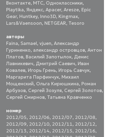
Вконтакте
,
МТС
,
Одноклассники
,
Playtika
,
Яндекс
,
Apacer
,
Aresze
,
Epic
Gear
,
Huntkey
,
Inno3D
,
Kingmax
,
Lars&Vaensoon
,
NETGEAR
,
Tesoro
авторы
Faina
,
Samael
,
vjuen
,
Александр
Гуриненко
,
александр островцов
,
Антон
Платов
,
Василий Запотылок
,
Денис
Лавникевич
,
Дмитрий Саевич
,
Иван
Ковалев
,
Игорь Грень
,
Игорь Савчук
,
Маргарита Парфинчук
,
Михаил
Мощенский
,
Ольга Кирюшкина
,
Роман
Арбузов
,
Сергей Зозуля
,
Сергей Золотов
,
Сергей Смирнов
,
Татьяна Кравченко
номер
2012/05
,
2012/06
,
2012/07
,
2012/08
,
2012/09
,
2012/10
,
2012/11
,
2012/12
,
2012/13
,
2012/14
,
2012/15
,
2012/16
,