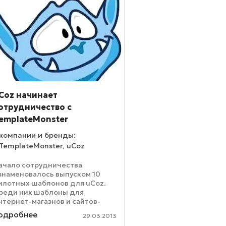
Coz начинает
отрудничество с
emplateMonster
компании и бренды:
TemplateMonster, uCoz
ачало сотрудничества
знаменовалось выпуском 10
илотных шаблонов для uCoz.
реди них шаблоны для
нтернет-магазнов и сайтов-
изиток. В дальнейших планах
одробнее
29.03.2013
начится расширение