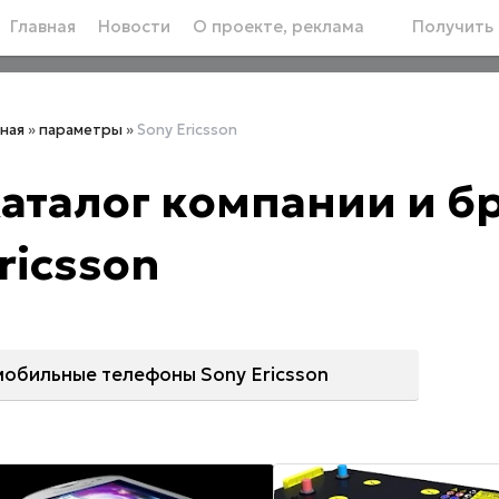
Главная
Новости
О проекте, реклама
Получить 
вная
»
параметры
»
Sony Ericsson
аталог компании и б
ricsson
мобильные телефоны Sony Ericsson