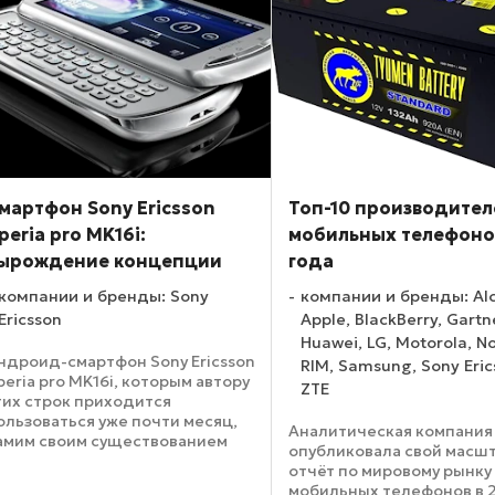
мартфон Sony Ericsson
Топ-10 производител
peria pro MK16i:
мобильных телефонов
ырождение концепции
года
компании и бренды: Sony
компании и бренды: Alc
Ericsson
Apple, BlackBerry, Gartn
Huawei, LG, Motorola, No
ндроид-смартфон Sony Ericsson
RIM, Samsung, Sony Eric
peria pro MK16i, которым автору
ZTE
тих строк приходится
ользоваться уже почти месяц,
Аналитическая компания 
амим своим существованием
опубликовала свой масш
ллюстрирует вырождение
отчёт по мировому рынку
онцепции боковых qwerty-
мобильных телефонов в 