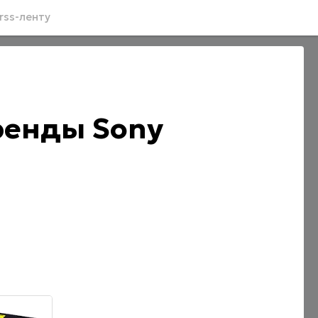
rss-ленту
ренды Sony