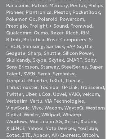
Panasonic
,
Patriot Memory
,
Pentax
,
Philips
,
Pioneer
,
Plantronics
,
Plextor
,
PocketBook
,
Pokemon Go
,
Polaroid
,
Powercom
,
Prestigio
,
Prolight + Sound
,
Promwad
,
Qualcomm
,
Qumo
,
Razer
,
Ricoh
,
RIM
,
Ritmix
,
Robotica
,
RoverComputers
,
S-
iTECH
,
Samsung
,
SanDisk
,
SAP
,
Scythe
,
Seagate
,
Sharp
,
Shuttle
,
Silicon Power
,
Skullcandy
,
Skype
,
Skytex
,
SMART
,
Sony
,
Sony Ericsson
,
Starway
,
SteelSeries
,
Super
Talent
,
SVEN
,
Syma
,
Symantec
,
TemplateMonster
,
teXet
,
Thecus
,
Thrustmaster
,
Toshiba
,
TP-Link
,
Transcend
,
Twitter
,
Uber
,
uCoz
,
Upvel
,
VAIO
,
velcom
,
Verbatim
,
Vertu
,
VIA Technologies
,
ViewSonic
,
Vivo
,
Wacom
,
WayteQ
,
Western
Digital
,
Wexler
,
Wikipad
,
Winamp
,
Windows
,
Wortmann AG
,
Xerox
,
Xiaomi
,
XILENCE
,
Yahoo!
,
Yota Devices
,
YouTube
,
Zotac
,
ZTE
,
Аpacer
,
АК-Системс
,
Вitcoin
,