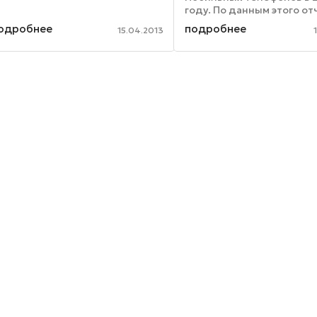
лайдеров. Новые разработки в
году. По данным этого от
том форм-факторе ...
всего за 2011 год в мире 
одробнее
подробнее
15.04.2013
продано 1,77 млрд моби
телефонов – это соответ
11-процентному росту ...