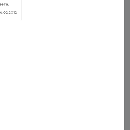
чёта,
было
16.02.2012
льных
ствует