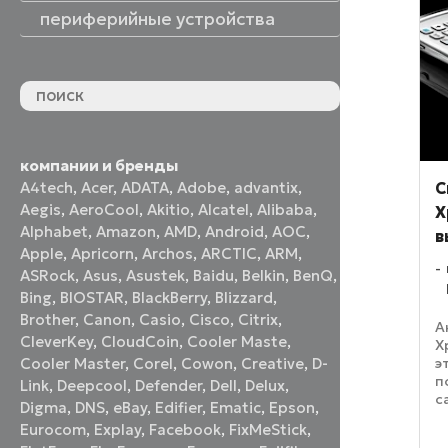
периферийные устройства
периферийные устройства
акустические системы
принтеры и МФУ
оптические приводы
графические планшеты
флеш-накопители
устройства ввода
наушники и гарнитуры
смотреть все
компании и бренды
С
A4tech
,
Acer
,
ADATA
,
Adobe
,
advantix
,
Aegis
,
AeroCool
,
Akitio
,
Alcatel
,
Alibaba
,
X
Alphabet
,
Amazon
,
AMD
,
Android
,
AOC
,
в
Apple
,
Apricorn
,
Archos
,
ARCTIC
,
ARM
,
ASRock
,
Asus
,
Asustek
,
Baidu
,
Belkin
,
BenQ
,
Bing
,
BIOSTAR
,
BlackBerry
,
Blizzard
,
Brother
,
Canon
,
Casio
,
Cisco
,
Citrix
,
А
CleverKey
,
CloudCoin
,
Cooler Maste
,
X
э
Cooler Master
,
Corel
,
Cowon
,
Creative
,
D-
п
Link
,
Deepcool
,
Defender
,
Dell
,
Delux
,
с
Digma
,
DNS
,
eBay
,
Edifier
,
Ematic
,
Epson
,
и
Eurocom
,
Explay
,
Facebook
,
FixMeStick
,
к