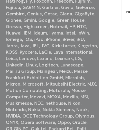
FlatFrog
,
Fly
,
Foxconn
,
Freecom
,
Fujifilm
,
с
э
Fujitsu
,
GARMIN
,
Gartner
,
Gavio
,
GeForce
,
п
Gembird
,
Genius
,
Getac
,
Giada
,
GigaByte
,
Gionee
,
Gmini
,
Google
,
Green House
,
Gresso
,
Highscreen
,
Hotmail
,
HP
,
HTC
,
Huawei
,
IBM
,
Ideum
,
iiyama
,
Intel
,
InWin
,
Iomega
,
iOS
,
iPad
,
iPhone
,
iRiver
,
iRU
,
Jabra
,
Java
,
JBL
,
JVC
,
Kickstarter
,
Kingston
,
KOSS
,
Kyocera
,
LaCie
,
Lava International
,
Leica
,
Lenovo
,
Lexand
,
Lexmark
,
LG
,
LinkedIn
,
Linux
,
Logitech
,
Lunascape
,
Mail.ru Group
,
Maingear
,
Meizu
,
Messe
Frankfurt Exhibition GmbH
,
Microlab
,
Micron
,
Microsoft
,
Mitsubsihi Electric
,
MJX
,
Motion Computing
,
Motorola
,
Mouse
Computer
,
Movavi
,
MOXA
,
Mozilla
,
MSI
,
Musikmesse
,
NEC
,
nethouse
,
Nikon
,
Nintendo
,
Nokia
,
Nokia Siemens
,
Nook
,
NVIDIA
,
OCZ Technology Group
,
Olympus
,
ONYX
,
Opera Software
,
Oppo
,
Oracle
,
ORIGIN PC
,
Oukitel
,
Packard Bell
,
Palit
,