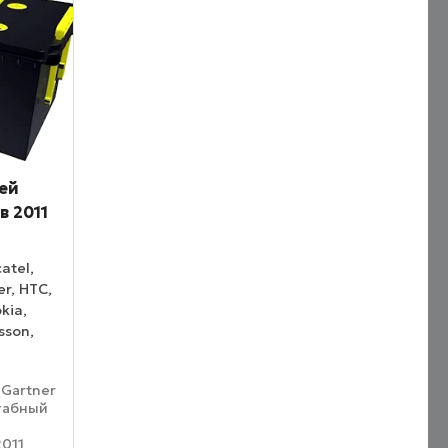
ей
 2011
atel,
er, HTC,
kia,
sson,
Gartner
табный
2011