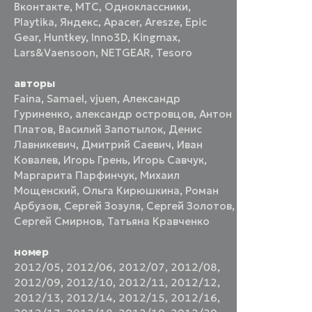
Вконтакте
,
МТС
,
Одноклассники
,
Playtika
,
Яндекс
,
Apacer
,
Aresze
,
Epic
Gear
,
Huntkey
,
Inno3D
,
Kingmax
,
Lars&Vaensoon
,
NETGEAR
,
Tesoro
авторы
Faina
,
Samael
,
vjuen
,
Александр
Гуриненко
,
александр островцов
,
Антон
Платов
,
Василий Запотылок
,
Денис
Лавникевич
,
Дмитрий Саевич
,
Иван
Ковалев
,
Игорь Грень
,
Игорь Савчук
,
Маргарита Парфинчук
,
Михаил
Мощенский
,
Ольга Кирюшкина
,
Роман
Арбузов
,
Сергей Зозуля
,
Сергей Золотов
,
Сергей Смирнов
,
Татьяна Кравченко
номер
2012/05
,
2012/06
,
2012/07
,
2012/08
,
2012/09
,
2012/10
,
2012/11
,
2012/12
,
2012/13
,
2012/14
,
2012/15
,
2012/16
,