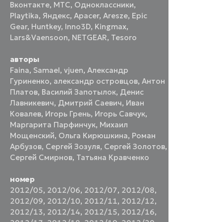
Вконтакте
,
МТС
,
Одноклассники
,
Playtika
,
Яндекс
,
Apacer
,
Aresze
,
Epic
Gear
,
Huntkey
,
Inno3D
,
Kingmax
,
Lars&Vaensoon
,
NETGEAR
,
Tesoro
авторы
Faina
,
Samael
,
vjuen
,
Александр
Гуриненко
,
александр островцов
,
Антон
Платов
,
Василий Запотылок
,
Денис
Лавникевич
,
Дмитрий Саевич
,
Иван
Ковалев
,
Игорь Грень
,
Игорь Савчук
,
Маргарита Парфинчук
,
Михаил
Мощенский
,
Ольга Кирюшкина
,
Роман
Арбузов
,
Сергей Зозуля
,
Сергей Золотов
,
Сергей Смирнов
,
Татьяна Кравченко
номер
2012/05
,
2012/06
,
2012/07
,
2012/08
,
2012/09
,
2012/10
,
2012/11
,
2012/12
,
2012/13
,
2012/14
,
2012/15
,
2012/16
,