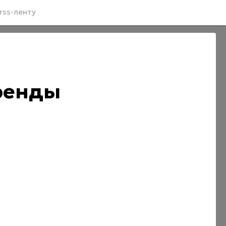
rss-ленту
бренды