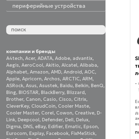
периферийные устройства
периферийные устройства
акустические системы
принтеры и МФУ
оптические приводы
графические планшеты
флеш-накопители
устройства ввода
наушники и гарнитуры
смотреть все
компании и бренды
S
A4tech
,
Acer
,
ADATA
,
Adobe
,
advantix
,
Aegis
,
AeroCool
,
Akitio
,
Alcatel
,
Alibaba
,
т
Alphabet
,
Amazon
,
AMD
,
Android
,
AOC
,
л
Apple
,
Apricorn
,
Archos
,
ARCTIC
,
ARM
,
ASRock
,
Asus
,
Asustek
,
Baidu
,
Belkin
,
BenQ
,
Bing
,
BIOSTAR
,
BlackBerry
,
Blizzard
,
Brother
,
Canon
,
Casio
,
Cisco
,
Citrix
,
Е
CleverKey
,
CloudCoin
,
Cooler Maste
,
в
д
Cooler Master
,
Corel
,
Cowon
,
Creative
,
D-
а
Link
,
Deepcool
,
Defender
,
Dell
,
Delux
,
в
Digma
,
DNS
,
eBay
,
Edifier
,
Ematic
,
Epson
,
з
п
Eurocom
,
Explay
,
Facebook
,
FixMeStick
,
р