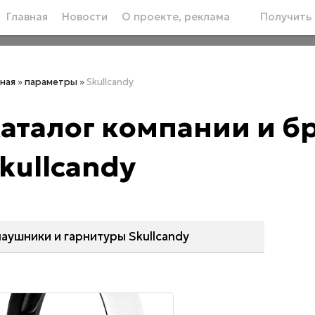
Главная
Новости
О проекте, реклама
Получить 
вная
»
параметры
»
Skullcandy
аталог компании и 
kullcandy
наушники и гарнитуры Skullcandy