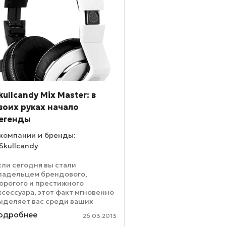
kullcandy Mix Master: в
воих руках начало
егенды
компании и бренды:
Skullcandy
сли сегодня вы стали
ладельцем брендового,
орогого и престижного
ксессуара, этот факт мгновенно
ыделяет вас среди ваших
накомых. Вчерашний день
одробнее
26.03.2013
азделяет вашу жизнь на «до» и