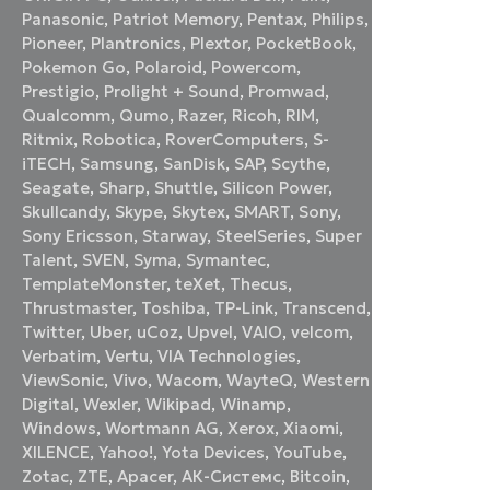
Panasonic
,
Patriot Memory
,
Pentax
,
Philips
,
Pioneer
,
Plantronics
,
Plextor
,
PocketBook
,
Pokemon Go
,
Polaroid
,
Powercom
,
Prestigio
,
Prolight + Sound
,
Promwad
,
Qualcomm
,
Qumo
,
Razer
,
Ricoh
,
RIM
,
Ritmix
,
Robotica
,
RoverComputers
,
S-
iTECH
,
Samsung
,
SanDisk
,
SAP
,
Scythe
,
Seagate
,
Sharp
,
Shuttle
,
Silicon Power
,
Skullcandy
,
Skype
,
Skytex
,
SMART
,
Sony
,
Sony Ericsson
,
Starway
,
SteelSeries
,
Super
Talent
,
SVEN
,
Syma
,
Symantec
,
TemplateMonster
,
teXet
,
Thecus
,
Thrustmaster
,
Toshiba
,
TP-Link
,
Transcend
,
Twitter
,
Uber
,
uCoz
,
Upvel
,
VAIO
,
velcom
,
Verbatim
,
Vertu
,
VIA Technologies
,
ViewSonic
,
Vivo
,
Wacom
,
WayteQ
,
Western
Digital
,
Wexler
,
Wikipad
,
Winamp
,
Windows
,
Wortmann AG
,
Xerox
,
Xiaomi
,
XILENCE
,
Yahoo!
,
Yota Devices
,
YouTube
,
Zotac
,
ZTE
,
Аpacer
,
АК-Системс
,
Вitcoin
,