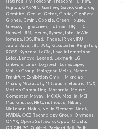
FlatFrog
,
Fly
,
Foxconn
,
Freecom
,
Fujifilm
,
«
о
Fujitsu
,
GARMIN
,
Gartner
,
Gavio
,
GeForce
,
ве
Gembird
,
Genius
,
Getac
,
Giada
,
GigaByte
,
Gionee
,
Gmini
,
Google
,
Green House
,
Gresso
,
Highscreen
,
Hotmail
,
HP
,
HTC
,
Huawei
,
IBM
,
Ideum
,
iiyama
,
Intel
,
InWin
,
Iomega
,
iOS
,
iPad
,
iPhone
,
iRiver
,
iRU
,
Jabra
,
Java
,
JBL
,
JVC
,
Kickstarter
,
Kingston
,
KOSS
,
Kyocera
,
LaCie
,
Lava International
,
Leica
,
Lenovo
,
Lexand
,
Lexmark
,
LG
,
LinkedIn
,
Linux
,
Logitech
,
Lunascape
,
Mail.ru Group
,
Maingear
,
Meizu
,
Messe
Frankfurt Exhibition GmbH
,
Microlab
,
Micron
,
Microsoft
,
Mitsubsihi Electric
,
MJX
,
Motion Computing
,
Motorola
,
Mouse
Computer
,
Movavi
,
MOXA
,
Mozilla
,
MSI
,
Musikmesse
,
NEC
,
nethouse
,
Nikon
,
Nintendo
,
Nokia
,
Nokia Siemens
,
Nook
,
NVIDIA
,
OCZ Technology Group
,
Olympus
,
ONYX
,
Opera Software
,
Oppo
,
Oracle
,
ORIGIN PC
,
Oukitel
,
Packard Bell
,
Palit
,