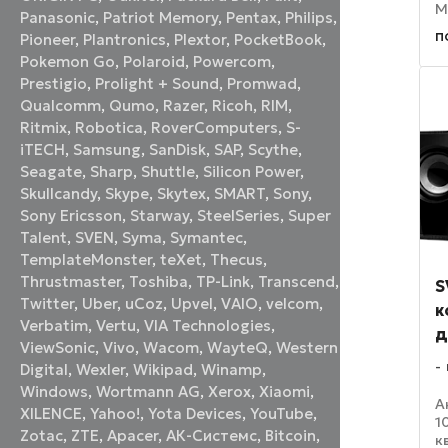
М
Panasonic
,
Patriot Memory
,
Pentax
,
Philips
,
п
п
Pioneer
,
Plantronics
,
Plextor
,
PocketBook
,
з
Pokemon Go
,
Polaroid
,
Powercom
,
д
н
Prestigio
,
Prolight + Sound
,
Promwad
,
р
Qualcomm
,
Qumo
,
Razer
,
Ricoh
,
RIM
,
Ritmix
,
Robotica
,
RoverComputers
,
S-
iTECH
,
Samsung
,
SanDisk
,
SAP
,
Scythe
,
Seagate
,
Sharp
,
Shuttle
,
Silicon Power
,
Skullcandy
,
Skype
,
Skytex
,
SMART
,
Sony
,
Sony Ericsson
,
Starway
,
SteelSeries
,
Super
Talent
,
SVEN
,
Syma
,
Symantec
,
TemplateMonster
,
teXet
,
Thecus
,
Thrustmaster
,
Toshiba
,
TP-Link
,
Transcend
,
S
Twitter
,
Uber
,
uCoz
,
Upvel
,
VAIO
,
velcom
,
к
Verbatim
,
Vertu
,
VIA Technologies
,
д
ViewSonic
,
Vivo
,
Wacom
,
WayteQ
,
Western
Digital
,
Wexler
,
Wikipad
,
Winamp
,
Windows
,
Wortmann AG
,
Xerox
,
Xiaomi
,
А
XILENCE
,
Yahoo!
,
Yota Devices
,
YouTube
,
1
Zotac
,
ZTE
,
Аpacer
,
АК-Системс
,
Вitcoin
,
к