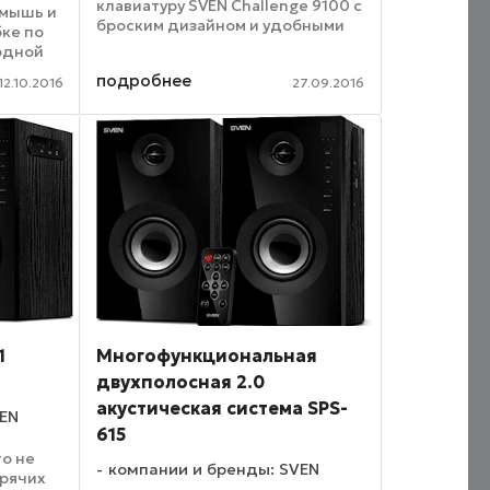
клавиатуру SVEN Challenge 9100 с
 мышь и
броским дизайном и удобными
бке по
функциональными кнопками.
одной
Внешность SVEN Challenge 9100
подробнее
сразу настраивает на
12.10.2016
27.09.2016
киберспортивные достижения:
са.
...
дойдет
1
Многофункциональная
двухполосная 2.0
акустическая система SPS-
VEN
615
то не
компании и бренды: SVEN
орячих