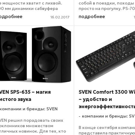
е мощности хватит с лихвой.
собой в поездки, походы
00 мм динамики сабвуфера
просто на прогулку. PS-7
ыдают глубокий бас, а 75 мм
легко поместится в карм
одробнее
подробнее
16.02.2017
инамики сателлитов
небольшой сумке. При та
беспечивают четкое,
скромных габаритах игра
етальное и разборчивое ...
новинка по-настоящему ..
VEN SPS-635 – магия
SVEN Comfort 3300 Wi
истого звука
– удобство и
энергоэффективност
компании и бренды: SVEN
компании и бренды: S
VEN решил порадовать своих
оклонников множеством
В конце сентября компан
тличных новинок. Для тех, кто
представила практичну