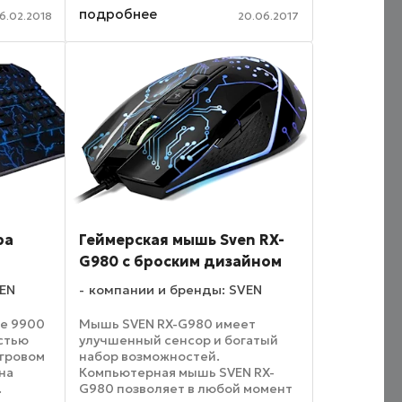
конструкции. Качественный
подробнее
современный сенсор
16.02.2018
20.06.2017
бны
обеспечивает высокую точность
ю связь
...
ра
Геймерская мышь Sven RX-
G980 с броским дизайном
VEN
компании и бренды: SVEN
ge 9900
Мышь SVEN RX-G980 имеет
стью
улучшенный сенсор и богатый
игровом
набор возможностей.
на
Компьютерная мышь SVEN RX-
.
G980 позволяет в любой момент