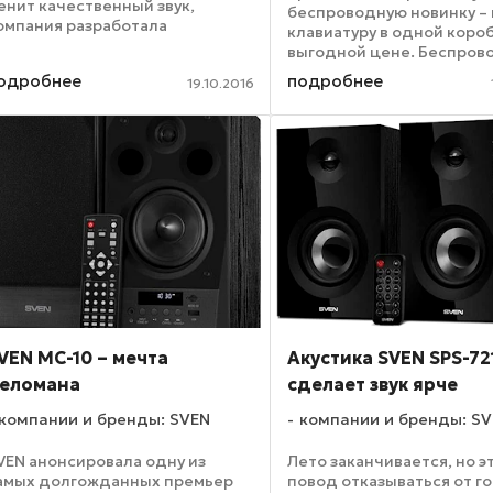
енит качественный звук,
беспроводную новинку –
омпания разработала
клавиатуру в одной коро
кустическую систему SVEN SPS-
выгодной цене. Беспров
35. SVEN SPS-635 – достойное
набор SVEN Comfort 3300
одробнее
подробнее
ешение для стильных и модных
19.10.2016
Wireless – универсальное
еломанов. Фазоинвертор, ...
решение для дома и офи
Симметричная мышь по
как ...
VEN MC-10 – мечта
Акустика SVEN SPS-72
еломана
сделает звук ярче
компании и бренды: SVEN
компании и бренды: S
VEN анонсировала одну из
Лето заканчивается, но э
амых долгожданных премьер
повод отказываться от г