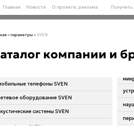
Главная
Новости
О проекте, реклама
Получить 
вная
»
параметры
»
SVEN
аталог компании и 
мик
мобильные телефоны SVEN
уст
сетевое оборудование SVEN
нау
акустические системы SVEN
пер