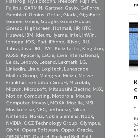
с
FlatFrog
,
Fly
,
Foxconn
,
Freecom
,
Fujifilm
,
п
в
Fujitsu
,
GARMIN
,
Gartner
,
Gavio
,
GeForce
,
у
Gembird
,
Genius
,
Getac
,
Giada
,
GigaByte
,
Gionee
,
Gmini
,
Google
,
Green House
,
Gresso
,
Highscreen
,
Hotmail
,
HP
,
HTC
,
Huawei
,
IBM
,
Ideum
,
iiyama
,
Intel
,
InWin
,
Iomega
,
iOS
,
iPad
,
iPhone
,
iRiver
,
iRU
,
Jabra
,
Java
,
JBL
,
JVC
,
Kickstarter
,
Kingston
,
KOSS
,
Kyocera
,
LaCie
,
Lava International
,
Leica
,
Lenovo
,
Lexand
,
Lexmark
,
LG
,
LinkedIn
,
Linux
,
Logitech
,
Lunascape
,
Mail.ru Group
,
Maingear
,
Meizu
,
Messe
К
Frankfurt Exhibition GmbH
,
Microlab
,
Micron
,
Microsoft
,
Mitsubsihi Electric
,
MJX
,
C
Motion Computing
,
Motorola
,
Mouse
п
Computer
,
Movavi
,
MOXA
,
Mozilla
,
MSI
,
Musikmesse
,
NEC
,
nethouse
,
Nikon
,
Nintendo
,
Nokia
,
Nokia Siemens
,
Nook
,
К
NVIDIA
,
OCZ Technology Group
,
Olympus
,
у
к
ONYX
,
Opera Software
,
Oppo
,
Oracle
,
п
ORIGIN PC
,
Oukitel
,
Packard Bell
,
Palit
,