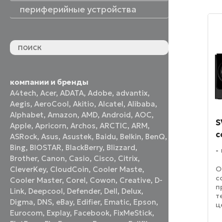
периферийные устройства
периферийные устройства
акустические системы
принтеры и МФУ
оптические приводы
графические планшеты
флеш-накопители
устройства ввода
наушники и гарнитуры
смотреть все
компании и бренды
A4tech
,
Acer
,
ADATA
,
Adobe
,
advantix
,
Aegis
,
AeroCool
,
Akitio
,
Alcatel
,
Alibaba
,
Alphabet
,
Amazon
,
AMD
,
Android
,
AOC
,
S
Apple
,
Apricorn
,
Archos
,
ARCTIC
,
ARM
,
с
ASRock
,
Asus
,
Asustek
,
Baidu
,
Belkin
,
BenQ
,
Bing
,
BIOSTAR
,
BlackBerry
,
Blizzard
,
Brother
,
Canon
,
Casio
,
Cisco
,
Citrix
,
О
CleverKey
,
CloudCoin
,
Cooler Maste
,
с
Cooler Master
,
Corel
,
Cowon
,
Creative
,
D-
п
Link
,
Deepcool
,
Defender
,
Dell
,
Delux
,
т
Digma
,
DNS
,
eBay
,
Edifier
,
Ematic
,
Epson
,
ц
Eurocom
,
Explay
,
Facebook
,
FixMeStick
,
о