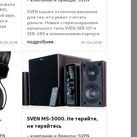
компании и бренды: SVEN
ровала
 MS-
SVEN нашел отличное решение
й звук,
для тех, кто умеет считать
ал и
деньги. Новые стереонаушники
вая
канального типа SVEN SEB-101 и
о,
SEB-280 в алюминиевом корпусе
– это доступное качество по
подробнее
модулю
5.05.2016
20.04.2016
привлекательной цене. SVEN
SEB-101 выполнены в
классическом черном цвете и ...
,
SVEN MS-3000. Не теряйте,
не теряйтесь
VEN
компании и бренды: SVEN