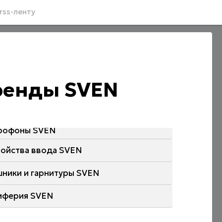
rss-ленту
бренды SVEN
рофоны SVEN
ройства ввода SVEN
шники и гарнитуры SVEN
иферия SVEN