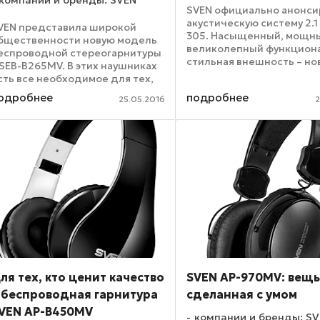
компании и бренды: SVEN
SVEN официально анонси
акустическую систему 2.1
VEN представила широкой
305. Насыщенный, мощны
бщественности новую модель
великолепный функцион
еспроводной стереогарнитуры
стильная внешность – но
 SEB-B265MV. В этих наушниках
акустика создана для тог
сть все необходимое для тех,
чтобы вам понравиться.
то ценит активный образ жизни,
одробнее
подробнее
Благодаря встроенному 
25.05.2016
2
ачественную связь и хороший
Bluetooth, SVEN MS-305 ...
вук. SVEN SEB-B265MV
снащены технологией ...
ля тех, кто ценит качество
SVEN AP-970MV: вещь
 беспроводная гарнитура
сделанная с умом
VEN AP-B450MV
компании и бренды: S