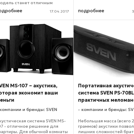
Благодаря утяжеленному
одель станет отличным
корпусу клавиатура сохр
омощником для любителей
одробнее
подробнее
стабильное положение на
17.04.2017
3
асиживаться за компьютером
Функция блокировки клав
опоздна. Контрастные надписи
а клавишах и подсветка всей
абочей ...
VEN MS-107 – акустика,
Портативная акустич
оторая экономит ваши
система SVEN PS-70BL
еньги
практичных меломан
компании и бренды: SVEN
компании и бренды: S
кустическая система SVEN MS-
Небольшая масса (всего 
07 - отличное решение для
граммов) акустики позвол
вартиры. Для обычной комнаты
лишних сложностей брать