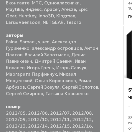
Вконтакте
,
МТС
,
Одноклассники
,
е
1
Playtika
,
Яндекс
,
Apacer
,
Aresze
,
Epic
в
Gear
,
Huntkey
,
Inno3D
,
Kingmax
,
п
д
Lars&Vaensoon
,
NETGEAR
,
Tesoro
о
д
авторы
Faina
,
Samael
,
vjuen
,
Александр
Гуриненко
,
александр островцов
,
Антон
Платов
,
Василий Запотылок
,
Денис
Лавникевич
,
Дмитрий Саевич
,
Иван
Ковалев
,
Игорь Грень
,
Игорь Савчук
,
Маргарита Парфинчук
,
Михаил
Мощенский
,
Ольга Кирюшкина
,
Роман
Арбузов
,
Сергей Зозуля
,
Сергей Золотов
,
S
Сергей Смирнов
,
Татьяна Кравченко
ч
номер
2012/05
,
2012/06
,
2012/07
,
2012/08
,
S
2012/09
,
2012/10
,
2012/11
,
2012/12
,
п
2012/13
,
2012/14
,
2012/15
,
2012/16
,
о