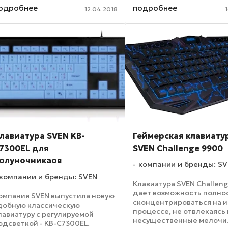
просом даже спустя 5 лет после
оснащены технологией
одробнее
подробнее
ыпуска. «Развивать» их одно
12.04.2018
Bluetooth 4.1. Они спосо
довольствие – ...
поддерживать устойчиву
с источником сигнала на
расстоянии ...
лавиатура SVEN KB-
Геймерская клавиату
7300EL для
SVEN Challenge 9900
олуночникаов
компании и бренды: S
компании и бренды: SVEN
Клавиатура SVEN Challen
дает возможность полно
омпания SVEN выпустила новую
сконцентрироваться на 
добную классическую
процессе, не отвлекаясь 
лавиатуру с регулируемой
несущественные мелочи
одсветкой - KB-C7300EL.