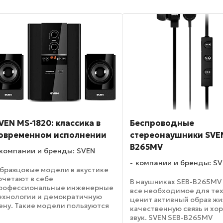
VEN MS-1820: классика в
Беспроводные
овременном исполнении
стереонаушники SVEN
B265MV
компании и бренды: SVEN
компании и бренды: S
бразцовые модели в акустике
очетают в себе
В наушниках SEB-B265MV
рофессиональные инженерные
все необходимое для тех
ехнологии и демократичную
ценит активный образ жи
ену. Такие модели пользуются
качественную связь и хо
громным покупательским
звук. SVEN SEB-B265MV