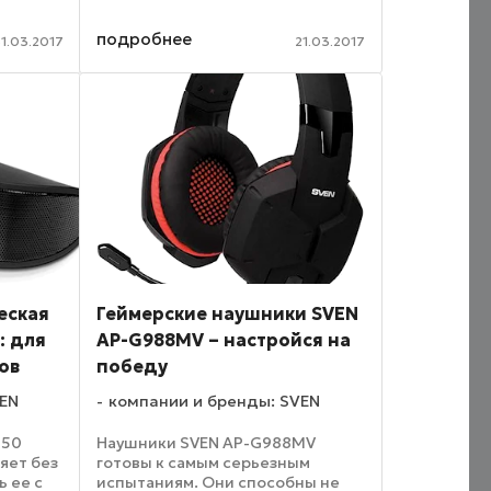
игры сохранять твердую
аняет
уверенность в своих силах.
подробнее
 столе.
Мышь удобно лежит в руке,
1.03.2017
21.03.2017
иши ...
работает плавно, без рывков,
благодаря ...
еская
Геймерские наушники SVEN
: для
AP-G988MV – настройся на
ов
победу
VEN
компании и бренды: SVEN
250
Наушники SVEN AP-G988MV
яет без
готовы к самым серьезным
 ее с
испытаниям. Они способны не