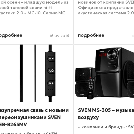
той осени – младшую модель из
новинок от компании SVE
овой топовой серии hi-fi
Официально представле
кустики 2.0 – MC-10. Серию MC
акустическая система 2.0
омпания посвящает настоящим
удобным функционалом 
енителям хорошего звука и
мощным ярким звуком – 
овременных технологий.
SPS-721. Эту акустику мо
ирочайший частотный ...
преувеличения назвать о
одробнее
подробнее
16.09.2016
1
...
езупречная связь с новыми
SVEN MS-305 – музыка
тереонаушниками SVEN
воздуху
EB-B265MV
компании и бренды: S