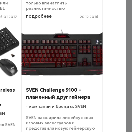
 или
только впечатлить
0BL
реалистичностью
ане или
воспроизведения компьютерных
подробнее
16.01.2017
20.12.2016
ких
спецэффектов, но еще и с
ет
точностью передавать самые
.
тонкие звуковые нюансы. Шепот,
тихий хруст ветки, ...
reless
SVEN Challenge 9100 –
пламенный друг геймера
ь
компании и бренды: SVEN
VEN
SVEN расширила линейку своих
игровых аксессуаров и
ия SVEN
представила новую геймерскую
ю