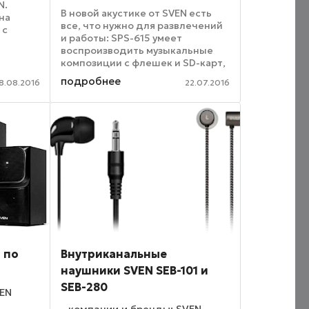
N.
В новой акустике от SVEN есть
на
все, что нужно для развлечений
 с
и работы: SPS-615 умеет
и
воспроизводить музыкальные
SVEN
композиции с флешек и SD-карт,
жно без
а благодаря технологии
дной из
подробнее
8.08.2016
22.07.2016
Bluetooth ее можно подключить
к смартфону или планшету и
проигрывать свой плейлист ...
 по
Внутриканальные
наушники SVEN SEB-101 и
SEB-280
VEN