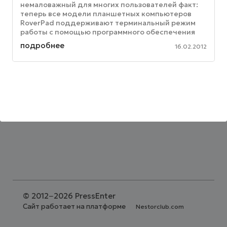
немаловажный для многих пользователей факт:
теперь все модели планшетных компьютеров
RoverPad поддерживают терминальный режим
работы с помощью программного обеспечения
Citrix. Citrix осуществляет построение ...
подробнее
16.02.2012
©
2012−2026 PressEnter
Сайт работает на платформе
Nestorclub.com