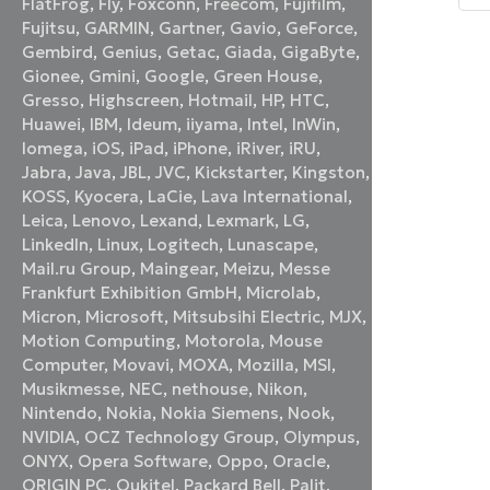
FlatFrog
,
Fly
,
Foxconn
,
Freecom
,
Fujifilm
,
2
в
Fujitsu
,
GARMIN
,
Gartner
,
Gavio
,
GeForce
,
и
Gembird
,
Genius
,
Getac
,
Giada
,
GigaByte
,
Gionee
,
Gmini
,
Google
,
Green House
,
Gresso
,
Highscreen
,
Hotmail
,
HP
,
HTC
,
Huawei
,
IBM
,
Ideum
,
iiyama
,
Intel
,
InWin
,
Iomega
,
iOS
,
iPad
,
iPhone
,
iRiver
,
iRU
,
Jabra
,
Java
,
JBL
,
JVC
,
Kickstarter
,
Kingston
,
KOSS
,
Kyocera
,
LaCie
,
Lava International
,
Leica
,
Lenovo
,
Lexand
,
Lexmark
,
LG
,
LinkedIn
,
Linux
,
Logitech
,
Lunascape
,
Mail.ru Group
,
Maingear
,
Meizu
,
Messe
Frankfurt Exhibition GmbH
,
Microlab
,
Micron
,
Microsoft
,
Mitsubsihi Electric
,
MJX
,
Motion Computing
,
Motorola
,
Mouse
Computer
,
Movavi
,
MOXA
,
Mozilla
,
MSI
,
Musikmesse
,
NEC
,
nethouse
,
Nikon
,
Nintendo
,
Nokia
,
Nokia Siemens
,
Nook
,
NVIDIA
,
OCZ Technology Group
,
Olympus
,
ONYX
,
Opera Software
,
Oppo
,
Oracle
,
ORIGIN PC
,
Oukitel
,
Packard Bell
,
Palit
,