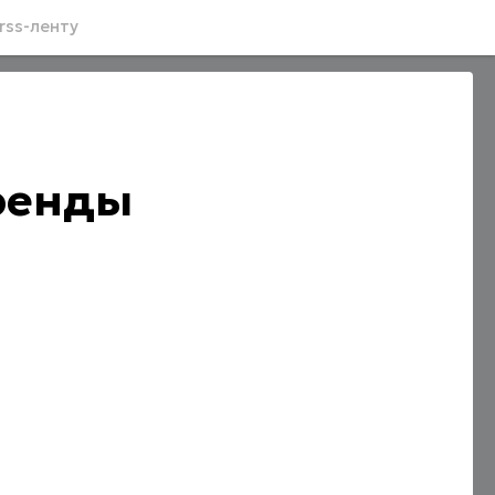
rss-ленту
бренды