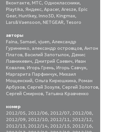
Вконтакте
,
МТС
,
Одноклассники
,
Playtika
,
Яндекс
,
Apacer
,
Aresze
,
Epic
Gear
,
Huntkey
,
Inno3D
,
Kingmax
,
Lars&Vaensoon
,
NETGEAR
,
Tesoro
авторы
Faina
,
Samael
,
vjuen
,
Александр
Гуриненко
,
александр островцов
,
Антон
Платов
,
Василий Запотылок
,
Денис
Лавникевич
,
Дмитрий Саевич
,
Иван
Ковалев
,
Игорь Грень
,
Игорь Савчук
,
Маргарита Парфинчук
,
Михаил
Мощенский
,
Ольга Кирюшкина
,
Роман
Арбузов
,
Сергей Зозуля
,
Сергей Золотов
,
Сергей Смирнов
,
Татьяна Кравченко
номер
2012/05
,
2012/06
,
2012/07
,
2012/08
,
2012/09
,
2012/10
,
2012/11
,
2012/12
,
2012/13
,
2012/14
,
2012/15
,
2012/16
,