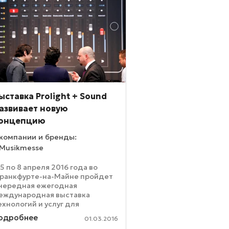
ыставка Prolight + Sound
азвивает новую
онцепцию
компании и бренды:
Musikmesse
 5 по 8 апреля 2016 года во
ранкфурте-на-Майне пройдет
чередная ежегодная
еждународная выставка
ехнологий и услуг для
роведения зрелищных
одробнее
01.03.2016
ероприятий Prolight + Sound