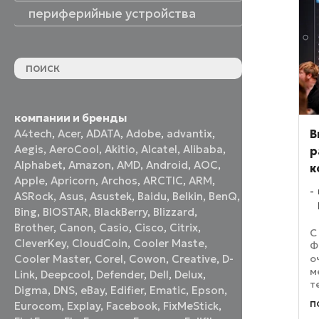
периферийные устройства
периферийные устройства
акустические системы
принтеры и МФУ
оптические приводы
графические планшеты
флеш-накопители
устройства ввода
наушники и гарнитуры
смотреть все
компании и бренды
В
A4tech
,
Acer
,
ADATA
,
Adobe
,
advantix
,
Aegis
,
AeroCool
,
Akitio
,
Alcatel
,
Alibaba
,
р
Alphabet
,
Amazon
,
AMD
,
Android
,
AOC
,
к
Apple
,
Apricorn
,
Archos
,
ARCTIC
,
ARM
,
ASRock
,
Asus
,
Asustek
,
Baidu
,
Belkin
,
BenQ
,
Bing
,
BIOSTAR
,
BlackBerry
,
Blizzard
,
Brother
,
Canon
,
Casio
,
Cisco
,
Citrix
,
С
CleverKey
,
CloudCoin
,
Cooler Maste
,
Ф
о
Cooler Master
,
Corel
,
Cowon
,
Creative
,
D-
м
Link
,
Deepcool
,
Defender
,
Dell
,
Delux
,
т
Digma
,
DNS
,
eBay
,
Edifier
,
Ematic
,
Epson
,
п
п
Eurocom
,
Explay
,
Facebook
,
FixMeStick
,
м