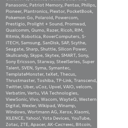
Panasonic
,
Patriot Memory
,
Pentax
,
Philips
,
Pioneer
,
Plantronics
,
Plextor
,
PocketBook
,
Pokemon Go
,
Polaroid
,
Powercom
,
Prestigio
,
Prolight + Sound
,
Promwad
,
Qualcomm
,
Qumo
,
Razer
,
Ricoh
,
RIM
,
Ritmix
,
Robotica
,
RoverComputers
,
S-
iTECH
,
Samsung
,
SanDisk
,
SAP
,
Scythe
,
Seagate
,
Sharp
,
Shuttle
,
Silicon Power
,
Skullcandy
,
Skype
,
Skytex
,
SMART
,
Sony
,
Sony Ericsson
,
Starway
,
SteelSeries
,
Super
Talent
,
SVEN
,
Syma
,
Symantec
,
TemplateMonster
,
teXet
,
Thecus
,
Thrustmaster
,
Toshiba
,
TP-Link
,
Transcend
,
Twitter
,
Uber
,
uCoz
,
Upvel
,
VAIO
,
velcom
,
Verbatim
,
Vertu
,
VIA Technologies
,
ViewSonic
,
Vivo
,
Wacom
,
WayteQ
,
Western
Digital
,
Wexler
,
Wikipad
,
Winamp
,
Windows
,
Wortmann AG
,
Xerox
,
Xiaomi
,
XILENCE
,
Yahoo!
,
Yota Devices
,
YouTube
,
Zotac
,
ZTE
,
Аpacer
,
АК-Системс
,
Вitcoin
,