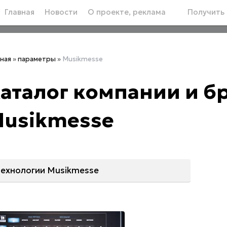
Главная
Новости
О проекте, реклама
Получить 
вная
»
параметры
»
Musikmesse
аталог компании и 
usikmesse
технологии Musikmesse