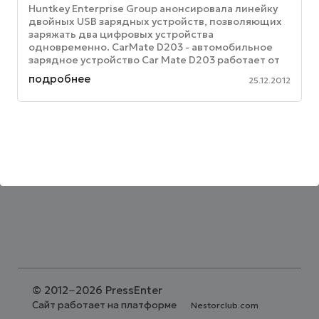
Huntkey Enterprise Group анонсировала линейку
двойных USB зарядных устройств, позволяющих
заряжать два цифровых устройства
одновременно. CarMate D203 - автомобильное
зарядное устройство Car Mate D203 работает от
прикуривателя и позволит заряжать ...
подробнее
25.12.2012
©
2012−2026 PressEnter
Сайт работает на платформе
Nestorclub.com