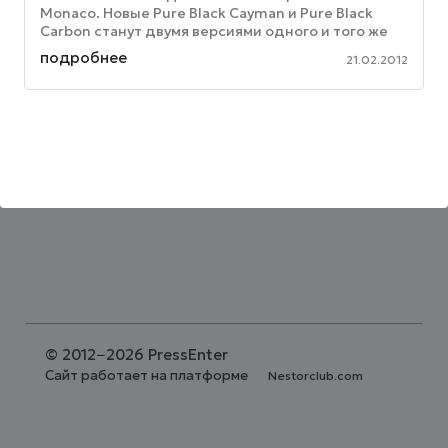
Monaco. Новые Pure Black Cayman и Pure Black
Carbon станут двумя версиями одного и того же
телефона, уже поступившего в продажу в ...
подробнее
21.02.2012
©
2012−2026 PressEnter
Сайт работает на платформе
Nestorclub.com