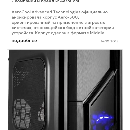
компании и бренды: AeroCool
AeroCool Advanced Technologies официально
анонсировала корпус Aero-500,
ориентированный на применение в игровых
системах, относящийся к бюджетной категории
устройств. Корпус сделан в формате Middle
Tower, он поддерживает установку
подробнее
14.10.2015
высококлассных ...