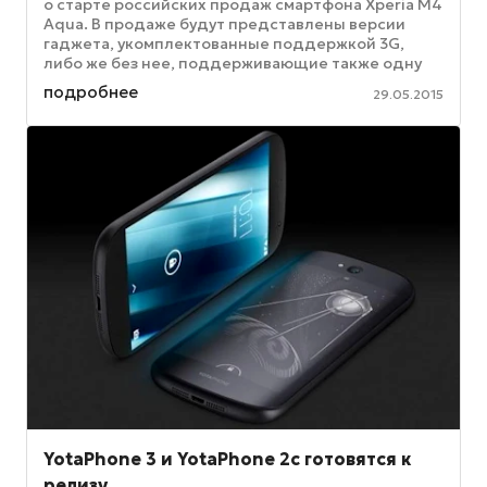
о старте российских продаж смартфона Xperia M4
Aqua. В продаже будут представлены версии
гаджета, укомплектованные поддержкой 3G,
либо же без нее, поддерживающие также одну
либо две SIM-карты. На ...
подробнее
29.05.2015
YotaPhone 3 и YotaPhone 2c готовятся к
релизу