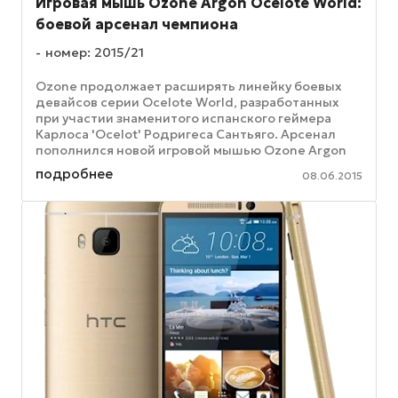
Игровая мышь Ozone Argon Ocelote World:
боевой арсенал чемпиона
номер: 2015/21
Ozone продолжает расширять линейку боевых
девайсов серии Ocelote World, разработанных
при участии знаменитого испанского геймера
Карлоса 'Ocelot' Родригеса Сантьяго. Арсенал
пополнился новой игровой мышью Ozone Argon
Ocelote World, которая собрала в ...
подробнее
08.06.2015