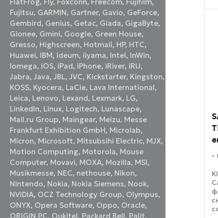
FlatFrog
,
Fly
,
Foxconn
,
Freecom
,
Fujifilm
,
в
Fujitsu
,
GARMIN
,
Gartner
,
Gavio
,
GeForce
,
п
Gembird
,
Genius
,
Getac
,
Giada
,
GigaByte
,
та
Gionee
,
Gmini
,
Google
,
Green House
,
Gresso
,
Highscreen
,
Hotmail
,
HP
,
HTC
,
Huawei
,
IBM
,
Ideum
,
iiyama
,
Intel
,
InWin
,
Iomega
,
iOS
,
iPad
,
iPhone
,
iRiver
,
iRU
,
Jabra
,
Java
,
JBL
,
JVC
,
Kickstarter
,
Kingston
,
KOSS
,
Kyocera
,
LaCie
,
Lava International
,
Leica
,
Lenovo
,
Lexand
,
Lexmark
,
LG
,
LinkedIn
,
Linux
,
Logitech
,
Lunascape
,
S
Mail.ru Group
,
Maingear
,
Meizu
,
Messe
T
Frankfurt Exhibition GmbH
,
Microlab
,
е
Micron
,
Microsoft
,
Mitsubsihi Electric
,
MJX
,
Motion Computing
,
Motorola
,
Mouse
Computer
,
Movavi
,
MOXA
,
Mozilla
,
MSI
,
Musikmesse
,
NEC
,
nethouse
,
Nikon
,
K
C
Nintendo
,
Nokia
,
Nokia Siemens
,
Nook
,
ф
NVIDIA
,
OCZ Technology Group
,
Olympus
,
с
ONYX
,
Opera Software
,
Oppo
,
Oracle
,
с
ORIGIN PC
,
Oukitel
,
Packard Bell
,
Palit
,
ш