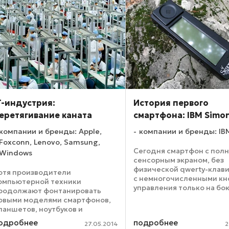
T-индустрия:
История первого
еретягивание каната
смартфона: IBM Simo
компании и бренды: Apple,
компании и бренды: IB
Foxconn, Lenovo, Samsung,
Сегодня смартфон с пол
Windows
сенсорным экраном, без
физической qwerty-клави
отя производители
с немногочисленными кн
омпьютерной техники
управления только на бок
родолжают фонтанировать
совершенно обычное явл
овыми моделями смартфонов,
Более того, на рынке их
ланшетов, ноутбуков и
большинство. Но мало кто
ерверов, различных носимых
одробнее
подробнее
обладателей знает, что ..
27.05.2014
2
стройств, общая доля «железа»