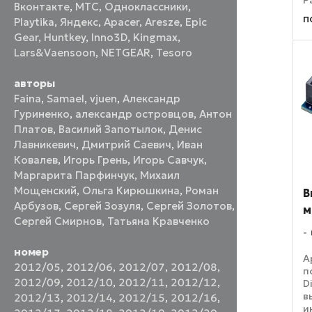
P
Вконтакте
,
МТС
,
Одноклассники
,
п
п
Playtika
,
Яндекс
,
Apacer
,
Aresze
,
Epic
б
Gear
,
Huntkey
,
Inno3D
,
Kingmax
,
(
с
Lars&Vaensoon
,
NETGEAR
,
Tesoro
ш
авторы
Faina
,
Samael
,
vjuen
,
Александр
Гуриненко
,
александр островцов
,
Антон
Платов
,
Василий Запотылок
,
Денис
Лавникевич
,
Дмитрий Саевич
,
Иван
Ковалев
,
Игорь Грень
,
Игорь Савчук
,
Маргарита Парфинчук
,
Михаил
Мощенский
,
Ольга Кирюшкина
,
Роман
В
Арбузов
,
Сергей Зозуля
,
Сергей Золотов
,
м
Сергей Смирнов
,
Татьяна Кравченко
номер
A
2012/05
,
2012/06
,
2012/07
,
2012/08
,
п
2012/09
,
2012/10
,
2012/11
,
2012/12
,
D
в
2012/13
,
2012/14
,
2012/15
,
2012/16
,
и