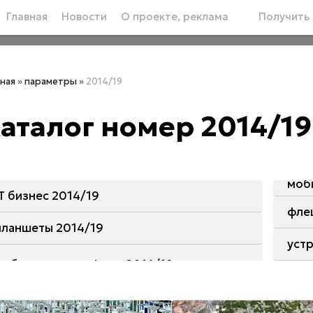
Главная
Новости
О проекте, реклама
Получить 
вная
»
параметры
»
2014/19
аталог номер 2014/19
моб
IT бизнес 2014/19
фле
планшеты 2014/19
уст