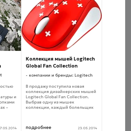
Коллекция мышей Logitech
n
Global Fan Collection
M
компании и бренды: Logitech
ностью
В продажу поступила новая
коллекция дизайнерских мышей
атуры и
Logitech Global Fan Collection.
опками
Выбрав одну из мышек
ах –
коллекции, каждый болельщик
ение.
даже за компьютером сможет
выразить поддержку сборной
 из их
выбранной страны и
подробнее
.
подчеркнуть свое
7.05.2014
23.05.2014