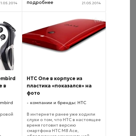
подробнее
достаточно большим, 12-
21.05.2014
21.05.2014
особен
дюймовым экраном, при этом
разрешение его ...
все ...
embird
HTC One в корпусе из
е в
пластика «показался» на
фото
embird
компании и бренды: HTC
гровой
В интернете ранее уже ходили
слухи о том, что HTC в настоящее
время готовит версию
смартфона HTC M8 Ace,