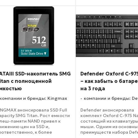
 обороте мировой IT-индустрии
родолжает снижаться. Растут
кие ...
ATAIII SSD-накопитель SMG
Defender Oxford C-97
itan с полноценной
– как забыть о батар
мкостью
на 3 года
компании и бренды: Kingmax
компании и бренды: De
INGMAX анонсировала SSD Full
Defender анонсировала
apacity SMG Titan. Рост емкости
комплект Oxford C-975 N
леш-памяти NAND привел к
состоящий из клавиатуры
нижению цен на SSD и,
мыши. Одним из основны
оответственно, к более
преимуществ набора Def
ирокому распространению
Oxford C-975 Nano можно