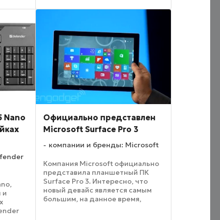
эмоциональное ...
5 Nano
Официально представлен
ейках
Microsoft Surface Pro 3
компании и бренды: Microsoft
fender
Компания Microsoft официально
представила планшетный ПК
Surface Pro 3. Интересно, что
ano,
новый девайс является самым
 и
большим, на данное время,
х
планшетом этой компании.
ender
Устройство обладает
 назвать