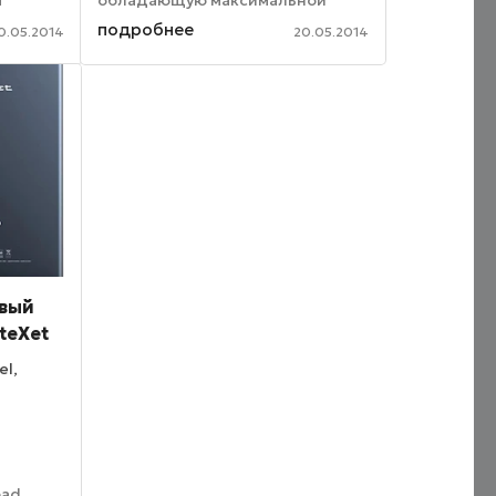
т
обладающую максимальной
начинкой и заключенную при
подробнее
0.05.2014
20.05.2014
, тогда
этом в корпус из пластика.
есса
Теперь же в интернет
«просочилась» и пресс-
фотография гаджета. ...
овый
teXet
el,
pad