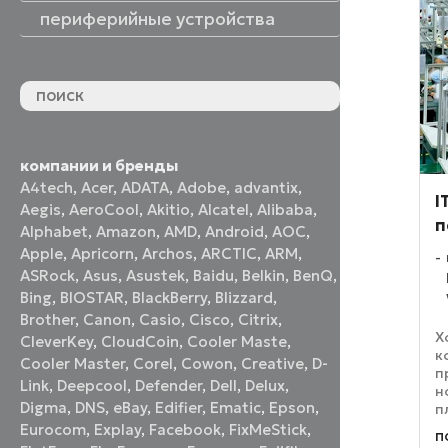
периферийные устройства
периферийные устройства
акустические системы
принтеры и МФУ
оптические приводы
графические планшеты
флеш-накопители
устройства ввода
наушники и гарнитуры
смотреть все
компании и бренды
A4tech
,
Acer
,
ADATA
,
Adobe
,
advantix
,
I
Aegis
,
AeroCool
,
Akitio
,
Alcatel
,
Alibaba
,
п
Alphabet
,
Amazon
,
AMD
,
Android
,
AOC
,
Apple
,
Apricorn
,
Archos
,
ARCTIC
,
ARM
,
ASRock
,
Asus
,
Asustek
,
Baidu
,
Belkin
,
BenQ
,
Bing
,
BIOSTAR
,
BlackBerry
,
Blizzard
,
Brother
,
Canon
,
Casio
,
Cisco
,
Citrix
,
Х
CleverKey
,
CloudCoin
,
Cooler Maste
,
к
Cooler Master
,
Corel
,
Cowon
,
Creative
,
D-
п
Link
,
Deepcool
,
Defender
,
Dell
,
Delux
,
н
Digma
,
DNS
,
eBay
,
Edifier
,
Ematic
,
Epson
,
п
с
Eurocom
,
Explay
,
Facebook
,
FixMeStick
,
п
у