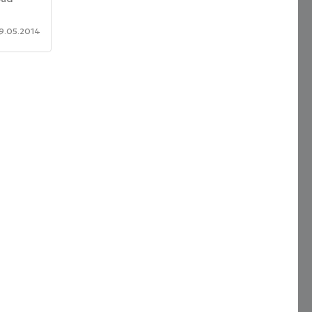
е
9.05.2014
цессор
ающий с
гц.