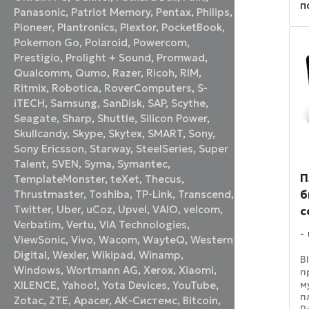
п
э
Panasonic
,
Patriot Memory
,
Pentax
,
Philips
,
и
Pioneer
,
Plantronics
,
Plextor
,
PocketBook
,
з
Pokemon Go
,
Polaroid
,
Powercom
,
Prestigio
,
Prolight + Sound
,
Promwad
,
Qualcomm
,
Qumo
,
Razer
,
Ricoh
,
RIM
,
Ritmix
,
Robotica
,
RoverComputers
,
S-
iTECH
,
Samsung
,
SanDisk
,
SAP
,
Scythe
,
Seagate
,
Sharp
,
Shuttle
,
Silicon Power
,
Skullcandy
,
Skype
,
Skytex
,
SMART
,
Sony
,
Sony Ericsson
,
Starway
,
SteelSeries
,
Super
Talent
,
SVEN
,
Syma
,
Symantec
,
П
TemplateMonster
,
teXet
,
Thecus
,
б
Thrustmaster
,
Toshiba
,
TP-Link
,
Transcend
,
Twitter
,
Uber
,
uCoz
,
Upvel
,
VAIO
,
velcom
,
с
Verbatim
,
Vertu
,
VIA Technologies
,
ViewSonic
,
Vivo
,
Wacom
,
WayteQ
,
Western
Digital
,
Wexler
,
Wikipad
,
Winamp
,
B
Windows
,
Wortmann AG
,
Xerox
,
Xiaomi
,
п
м
XILENCE
,
Yahoo!
,
Yota Devices
,
YouTube
,
п
Zotac
,
ZTE
,
Аpacer
,
АК-Системс
,
Вitcoin
,