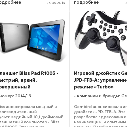
одробнее
подробнее
23.05.2014
того типа накопителей. Однако
его автономность: он сп
з-за частого несоответствия
проработать без замены
аявленной и фактической ...
батареек до 36 месяцев – 
ланшет Bliss Pad R1003 -
Игровой джойстик G
ыстрый, яркий,
JPD-FFB-A: управлени
овершенный
режиме «Turbo»
номер: 2014/19
компании и бренды: G
liss анонсировала мощный и
Gembird анонсировала и
роизводительный
джойстик JPD-FFB-A. Эта
ультимедийный 10,1 дюймовый
разработка адресована и
ланшетный компьютер - Bliss
начинающим, и опытным