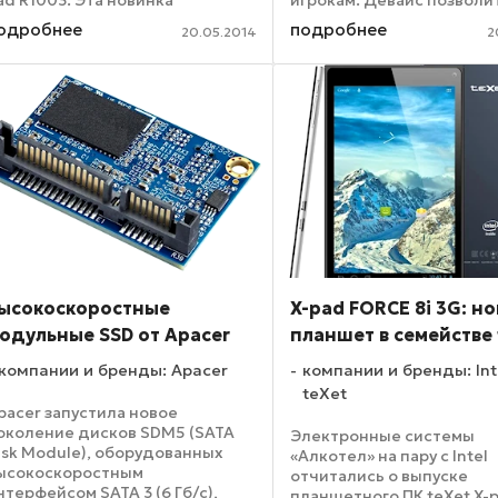
ad R1003. Эта новинка
игрокам. Девайс позволи
редлагает преимущества
сделать управление
одробнее
подробнее
20.05.2014
2
ольшого экрана с FullHD
максимально комфортным
1920x1200) разрешением,
как впечатления от проц
оотношением сторон 16:10 и
игры – будут еще более
ирокими углами ...
правдоподобными и ...
ысокоскоростные
X-pad FORCE 8i 3G: н
одульные SSD от Apacer
планшет в семействе 
компании и бренды: Apacer
компании и бренды: Int
teXet
pacer запустила новое
околение дисков SDM5 (SATA
Электронные системы
isk Module), оборудованных
«Алкотел» на пару с Intel
ысокоскоростным
отчитались о выпуске
нтерфейсом SATA 3 (6 Гб/с),
планшетного ПК teXet X-