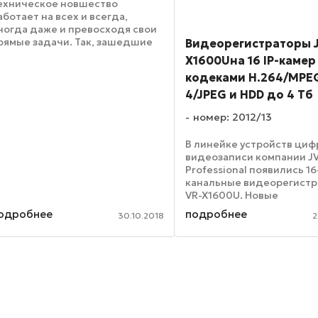
ехническое новшество
аботает на всех и всегда,
ногда даже и превосходя свои
рямые задачи. Так, зашедшие
Видеорегистраторы J
а российский рынок
X1600Uна 16 IP-камер
ониторинговых технологий
кодеками H.264/MPE
идеорегистраторы для ГИБДД
тали востребованными не
4/JPEG и HDD до 4 Тб
олько по ...
номер: 2012/13
В линейке устройств ци
видеозаписи компании J
Professional появились 16
канальные видеорегист
VR-X1600U. Новые
видеорегистраторы рабо
одробнее
подробнее
30.10.2018
2
базе двухъядерного про
Intel G6950 Dual-Core с т
частотой 2.8 ГГц и опера
...