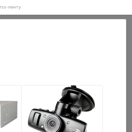
rss-ленту