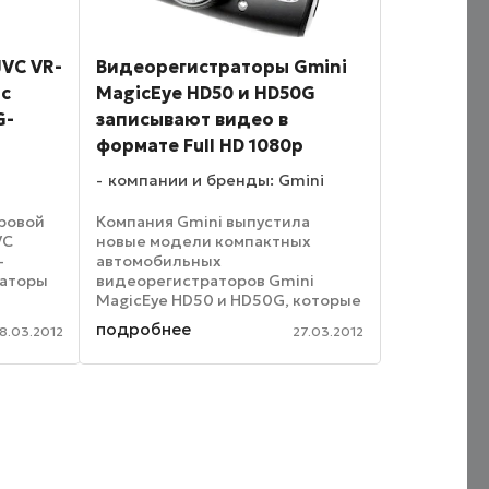
VC VR-
Видеорегистраторы Gmini
 с
MagicEye HD50 и HD50G
G-
записывают видео в
формате Full HD 1080p
компании и бренды: Gmini
фровой
Компания Gmini выпустила
VC
новые модели компактных
-
автомобильных
раторы
видеорегистраторов Gmini
MagicEye HD50 и HD50G, которые
тают на
записывают полноценное видео
подробнее
8.03.2012
27.03.2012
цессора
в формате Full HD 1080p.
актовой
Устройства имеют
тивной
широкоугольный объектив,
яркий ЖК-дисплей и встроенный
...