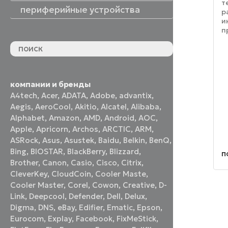
т
периферийные устройства
р
и
периферийные устройства
акустические системы
принтеры и МФУ
оптические приводы
графические планшеты
флеш-накопители
устройства ввода
наушники и гарнитуры
смотреть все
п
н
м
в
с
т
компании и бренды
A4tech
,
Acer
,
ADATA
,
Adobe
,
advantix
,
Aegis
,
AeroCool
,
Akitio
,
Alcatel
,
Alibaba
,
Alphabet
,
Amazon
,
AMD
,
Android
,
AOC
,
Apple
,
Apricorn
,
Archos
,
ARCTIC
,
ARM
,
ASRock
,
Asus
,
Asustek
,
Baidu
,
Belkin
,
BenQ
,
Bing
,
BIOSTAR
,
BlackBerry
,
Blizzard
,
п
Brother
,
Canon
,
Casio
,
Cisco
,
Citrix
,
CleverKey
,
CloudCoin
,
Cooler Maste
,
Cooler Master
,
Corel
,
Cowon
,
Creative
,
D-
Link
,
Deepcool
,
Defender
,
Dell
,
Delux
,
Digma
,
DNS
,
eBay
,
Edifier
,
Ematic
,
Epson
,
Eurocom
,
Explay
,
Facebook
,
FixMeStick
,