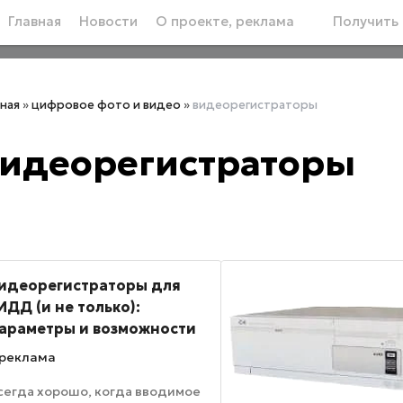
Главная
Новости
О проекте, реклама
Получить 
вная
»
цифровое фото и видео
»
видеорегистраторы
идеорегистраторы
идеорегистраторы для
ИДД (и не только):
араметры и возможности
реклама
сегда хорошо, когда вводимое