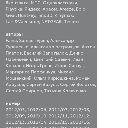
Вконтакте
,
МТС
,
Одноклассники
,
Playtika
,
Яндекс
,
Apacer
,
Aresze
,
Epic
Gear
,
Huntkey
,
Inno3D
,
Kingmax
,
Lars&Vaensoon
,
NETGEAR
,
Tesoro
авторы
Faina
,
Samael
,
vjuen
,
Александр
Гуриненко
,
александр островцов
,
Антон
Платов
,
Василий Запотылок
,
Денис
Лавникевич
,
Дмитрий Саевич
,
Иван
Ковалев
,
Игорь Грень
,
Игорь Савчук
,
Маргарита Парфинчук
,
Михаил
Мощенский
,
Ольга Кирюшкина
,
Роман
Арбузов
,
Сергей Зозуля
,
Сергей Золотов
,
Сергей Смирнов
,
Татьяна Кравченко
номер
2012/05
,
2012/06
,
2012/07
,
2012/08
,
2012/09
,
2012/10
,
2012/11
,
2012/12
,
2012/13
,
2012/14
,
2012/15
,
2012/16
,