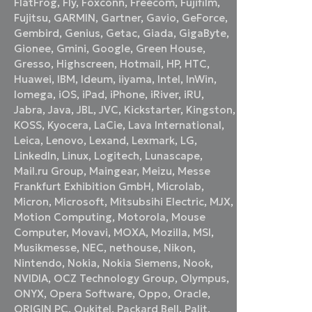
FlatFrog
,
Fly
,
Foxconn
,
Freecom
,
Fujifilm
,
Fujitsu
,
GARMIN
,
Gartner
,
Gavio
,
GeForce
,
Gembird
,
Genius
,
Getac
,
Giada
,
GigaByte
,
Gionee
,
Gmini
,
Google
,
Green House
,
Gresso
,
Highscreen
,
Hotmail
,
HP
,
HTC
,
Huawei
,
IBM
,
Ideum
,
iiyama
,
Intel
,
InWin
,
Iomega
,
iOS
,
iPad
,
iPhone
,
iRiver
,
iRU
,
Jabra
,
Java
,
JBL
,
JVC
,
Kickstarter
,
Kingston
,
KOSS
,
Kyocera
,
LaCie
,
Lava International
,
Leica
,
Lenovo
,
Lexand
,
Lexmark
,
LG
,
LinkedIn
,
Linux
,
Logitech
,
Lunascape
,
Mail.ru Group
,
Maingear
,
Meizu
,
Messe
Frankfurt Exhibition GmbH
,
Microlab
,
Micron
,
Microsoft
,
Mitsubsihi Electric
,
MJX
,
Motion Computing
,
Motorola
,
Mouse
Computer
,
Movavi
,
MOXA
,
Mozilla
,
MSI
,
Musikmesse
,
NEC
,
nethouse
,
Nikon
,
Nintendo
,
Nokia
,
Nokia Siemens
,
Nook
,
NVIDIA
,
OCZ Technology Group
,
Olympus
,
ONYX
,
Opera Software
,
Oppo
,
Oracle
,
ORIGIN PC
,
Oukitel
,
Packard Bell
,
Palit
,