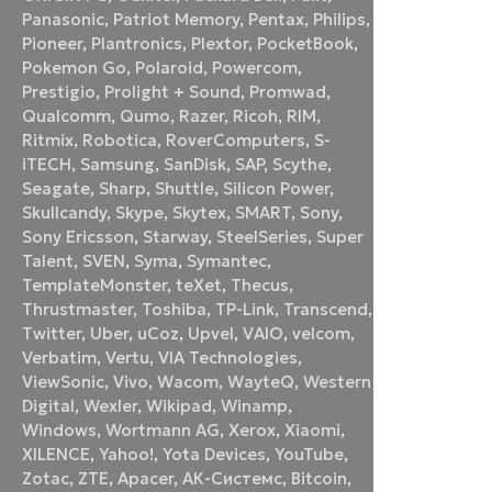
Panasonic
,
Patriot Memory
,
Pentax
,
Philips
,
Pioneer
,
Plantronics
,
Plextor
,
PocketBook
,
Pokemon Go
,
Polaroid
,
Powercom
,
Prestigio
,
Prolight + Sound
,
Promwad
,
Qualcomm
,
Qumo
,
Razer
,
Ricoh
,
RIM
,
Ritmix
,
Robotica
,
RoverComputers
,
S-
iTECH
,
Samsung
,
SanDisk
,
SAP
,
Scythe
,
Seagate
,
Sharp
,
Shuttle
,
Silicon Power
,
Skullcandy
,
Skype
,
Skytex
,
SMART
,
Sony
,
Sony Ericsson
,
Starway
,
SteelSeries
,
Super
Talent
,
SVEN
,
Syma
,
Symantec
,
TemplateMonster
,
teXet
,
Thecus
,
Thrustmaster
,
Toshiba
,
TP-Link
,
Transcend
,
Twitter
,
Uber
,
uCoz
,
Upvel
,
VAIO
,
velcom
,
Verbatim
,
Vertu
,
VIA Technologies
,
ViewSonic
,
Vivo
,
Wacom
,
WayteQ
,
Western
Digital
,
Wexler
,
Wikipad
,
Winamp
,
Windows
,
Wortmann AG
,
Xerox
,
Xiaomi
,
XILENCE
,
Yahoo!
,
Yota Devices
,
YouTube
,
Zotac
,
ZTE
,
Аpacer
,
АК-Системс
,
Вitcoin
,