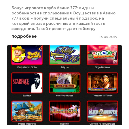
Бонус игрового клуба Азино 777: виды и
особенности использования Осуществив в Азино
777 вход – получи специальный подарок, на
который вправе рассчитывать каждый гость
заведения. Такой презент дает геймеру
возможность делать часть ставок за ...
подробнее
13.05.2019