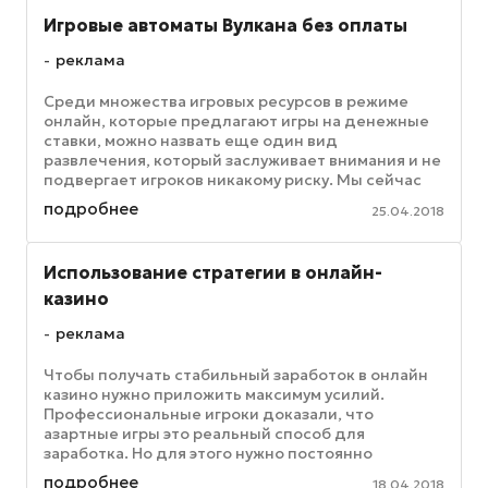
Игровые автоматы Вулкана без оплаты
реклама
Среди множества игровых ресурсов в режиме
онлайн, которые предлагают игры на денежные
ставки, можно назвать еще один вид
развлечения, который заслуживает внимания и не
подвергает игроков никакому риску. Мы сейчас
говорим о клубе, где предусмотрена ...
подробнее
25.04.2018
Использование стратегии в онлайн-
казино
реклама
Чтобы получать стабильный заработок в онлайн
казино нужно приложить максимум усилий.
Профессиональные игроки доказали, что
азартные игры это реальный способ для
заработка. Но для этого нужно постоянно
тренироваться и разрабатывать собственные
подробнее
18.04.2018