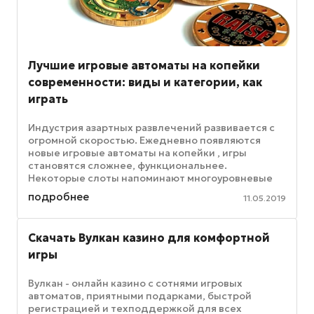
Лучшие игровые автоматы на копейки
современности: виды и категории, как
играть
Индустрия азартных развлечений развивается с
огромной скоростью. Ежедневно появляются
новые игровые автоматы на копейки , игры
становятся сложнее, функциональнее.
Некоторые слоты напоминают многоуровневые
игры с элементами квестов, аркад. Правила ...
подробнее
11.05.2019
Скачать Вулкан казино для комфортной
игры
Вулкан - онлайн казино с сотнями игровых
автоматов, приятными подарками, быстрой
регистрацией и техподдержкой для всех