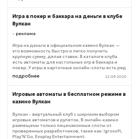
Игра в покер и баккара на деньги в клубе
Вулкан
реклама
Игра на деньги в официальном казино Вулкан —
это возможность быстро и легко получить
крупную сумму, делая ставки. В каталоге клуба
есть автоматы для настольных игр в баккара и
покер. У игры в карточные онлайн-слоты есть ряд
преимуществ: Результаты ...
подробнее
22.09.2020
Игровые автоматы в бесплатном режиме в
казино Вулкан
Вулкан – виртуальный клуб с широким выбором
игровых автоматов и рулеток. В онлайн-казино
размещены только лицензионные слоты от
проверенных разработчиков, таких как: Igrosoft,
Play’N’Go, Evoplay Entertainment.