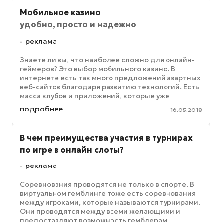
Мобильное казино
удобно, просто и надежно
реклама
Знаете ли вы, что наиболее сложно для онлайн-
геймеров? Это выбор мобильного казино. В
интернете есть так много предложений азартных
веб-сайтов благодаря развитию технологий. Есть
масса клубов и приложений, которые уже
перевернули игровой мир. Вулкан ...
подробнее
16.05.2018
В чем преимущества участия в турнирах
по игре в онлайн слоты?
реклама
Соревнования проводятся не только в спорте. В
виртуальном гемблинге тоже есть соревнования
между игроками, которые называются турнирами.
Они проводятся между всеми желающими и
предоставляют возможность гемблерам