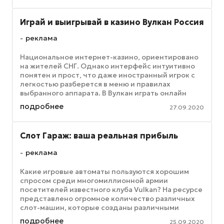
Играй и выигрывай в казино Вулкан Россия
реклама
Национальное интернет-казино, ориентировано
на жителей СНГ. Однако интерфейс интуитивно
понятен и прост, что даже иностранный игрок с
легкостью разберется в меню и правилах
выбранного аппарата. В Вулкан играть онлайн
можно на деньги и без личных ...
подробнее
27.09.2020
Слот Гараж: ваша реальная прибыль
реклама
Какие игровые автоматы пользуются хорошим
спросом среди многомиллионной армии
посетителей известного клуба Vulkan? На ресурсе
представлено огромное количество различных
слот-машин, которые созданы различными
концернами мирового значения. Однако, ...
подробнее
25.09.2020