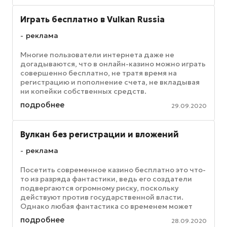
Играть бесплатно в Vulkan Russia
реклама
Многие пользователи интернета даже не
догадываются, что в онлайн-казино можно играть
совершенно бесплатно, не тратя время на
регистрацию и пополнение счета, не вкладывая
ни копейки собственных средств.
Демонстрационный режим присутствует в
подробнее
29.09.2020
каждом ...
Вулкан без регистрации и вложений
реклама
Посетить современное казино бесплатно это что-
то из разряда фантастики, ведь его создатели
подвергаются огромному риску, поскольку
действуют против государственной власти.
Однако любая фантастика со временем может
стать реальностью, поэтому доступ в ...
подробнее
28.09.2020