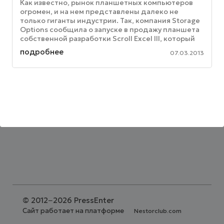
Как известно, рынок планшетных компьютеров
огромен, и на нем представлены далеко не
только гиганты индустрии. Так, компания Storage
Options сообщила о запуске в продажу планшета
собственной разработки Scroll Excel III, который
оборудован сенсорным ...
подробнее
07.03.2013
©
2012−2026 PressEnter
Сайт работает на платформе
Nestorclub.com