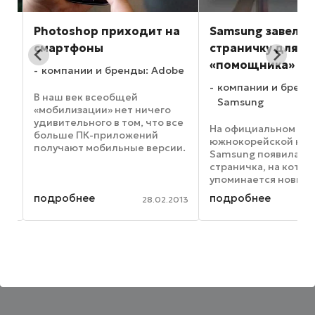
ие
Photoshop приходит на
Samsung завела
смартфоны
страничку для
«помощника» Bix
компании и бренды: Adobe
gle
компании и бренд
В наш век всеобщей
Samsung
«мобилизации» нет ничего
удивительного в том, что все
На официальном са
больше ПК-приложений
южнокорейской ком
получают мобильные версии.
Samsung появилась
То же недавно произошло и с
а
страничка, на котор
популярным фоторедактором
упоминается новый
Photoshop – Adobe Systems
голосовой помощник
подробнее
подробнее
выпустила версию под
2016
28.02.2013
там же упоминается
названием Photoshop Touch,
платежная система
...
Pay Mini. Как ожидае
страничка служит
напоминанием о том,
и ...