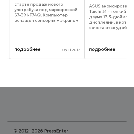
старте продаж нового
ASUS анонсировала
ультрабука под маркировкой
Taichi 31 – тонкий ул
S7-391-F74Q. Компьютер
двумя 13,3-дюймов
оснащен сенсорным экраном
дисплеями, в котор
формата формата Full HD с
сочетаются удобст
диагональю 13,3 дюйма и
планшета и
называется Acer одним из
функциональность н
ым
самых тонких в своем классе.
ASUS Taichi комплек
Так, толщина корпуса ...
подробнее
подробнее
процессором Intel C
2012
09.11.2012
расширяет линейку T
которая была ...
©
2012−2026 PressEnter