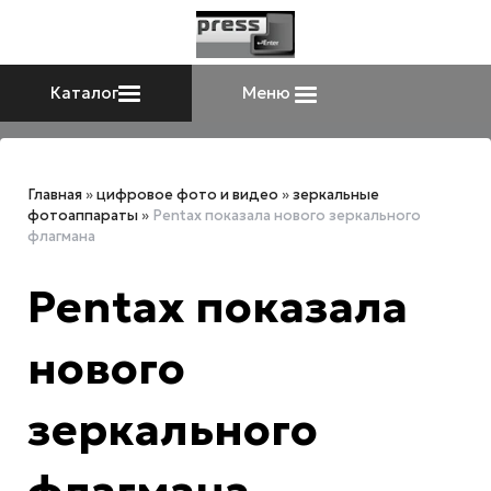
Каталог
Меню
Главная
»
цифровое фото и видео
»
зеркальные
фотоаппараты
»
Pentax показала нового зеркального
флагмана
Pentax показала
нового
зеркального
флагмана