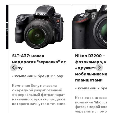
SLT-A37: новая
Nikon D3200 –
недорогая "зеркалка" от
фотокамера, кот
Sony
«дружит» с
ax
мобильниками и
компании и бренды: Sony
но
планшетами
Компания Sony показала
компании и бренды
очередной разработанный
ею зеркальный фотоаппарат
Как недавно заявил
начального уровня, продажи
яет
компания Nikon, зер
которого начнутся в течение
фотокамерой вполн
ближайших недель. В
управлять с помощ
новинке Sony SLT-A37