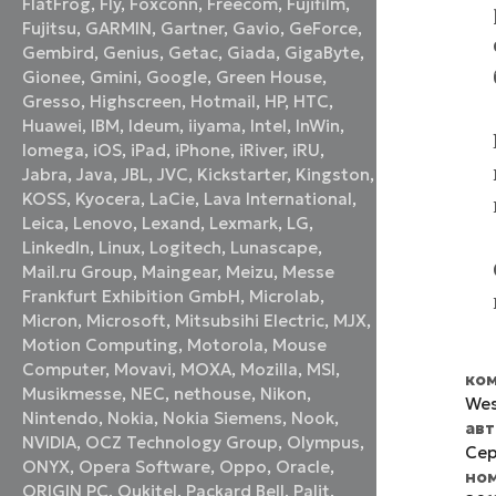
FlatFrog
,
Fly
,
Foxconn
,
Freecom
,
Fujifilm
,
Fujitsu
,
GARMIN
,
Gartner
,
Gavio
,
GeForce
,
Gembird
,
Genius
,
Getac
,
Giada
,
GigaByte
,
Gionee
,
Gmini
,
Google
,
Green House
,
Gresso
,
Highscreen
,
Hotmail
,
HP
,
HTC
,
Huawei
,
IBM
,
Ideum
,
iiyama
,
Intel
,
InWin
,
Iomega
,
iOS
,
iPad
,
iPhone
,
iRiver
,
iRU
,
Jabra
,
Java
,
JBL
,
JVC
,
Kickstarter
,
Kingston
,
KOSS
,
Kyocera
,
LaCie
,
Lava International
,
Leica
,
Lenovo
,
Lexand
,
Lexmark
,
LG
,
LinkedIn
,
Linux
,
Logitech
,
Lunascape
,
Mail.ru Group
,
Maingear
,
Meizu
,
Messe
Frankfurt Exhibition GmbH
,
Microlab
,
Micron
,
Microsoft
,
Mitsubsihi Electric
,
MJX
,
Motion Computing
,
Motorola
,
Mouse
Computer
,
Movavi
,
MOXA
,
Mozilla
,
MSI
,
ком
Musikmesse
,
NEC
,
nethouse
,
Nikon
,
Wes
Nintendo
,
Nokia
,
Nokia Siemens
,
Nook
,
ав
NVIDIA
,
OCZ Technology Group
,
Olympus
,
Сер
ONYX
,
Opera Software
,
Oppo
,
Oracle
,
но
ORIGIN PC
,
Oukitel
,
Packard Bell
,
Palit
,