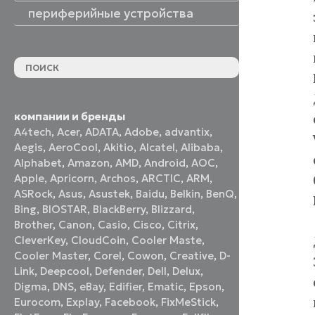
периферийные устройства
периферийные устройства
акустические системы
принтеры и МФУ
оптические приводы
графические планшеты
флеш-накопители
устройства ввода
наушники и гарнитуры
смотреть все
компании и бренды
A4tech
,
Acer
,
ADATA
,
Adobe
,
advantix
,
Aegis
,
AeroCool
,
Akitio
,
Alcatel
,
Alibaba
,
Alphabet
,
Amazon
,
AMD
,
Android
,
AOC
,
Apple
,
Apricorn
,
Archos
,
ARCTIC
,
ARM
,
ASRock
,
Asus
,
Asustek
,
Baidu
,
Belkin
,
BenQ
,
Bing
,
BIOSTAR
,
BlackBerry
,
Blizzard
,
Brother
,
Canon
,
Casio
,
Cisco
,
Citrix
,
CleverKey
,
CloudCoin
,
Cooler Maste
,
Cooler Master
,
Corel
,
Cowon
,
Creative
,
D-
Link
,
Deepcool
,
Defender
,
Dell
,
Delux
,
Digma
,
DNS
,
eBay
,
Edifier
,
Ematic
,
Epson
,
Eurocom
,
Explay
,
Facebook
,
FixMeStick
,