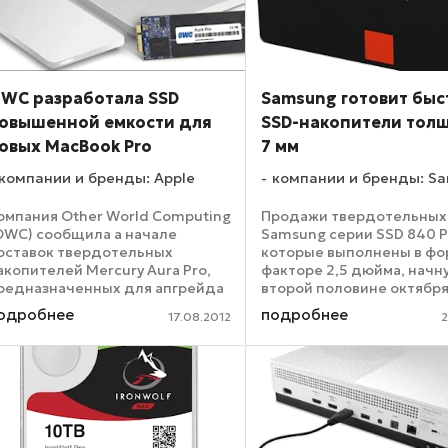
WC разработала SSD
Samsung готовит бы
овышенной емкости для
SSD-накопители тол
овых MacBook Pro
7 мм
компании и бренды: Apple
компании и бренды: S
омпания Other World Computing
Продажи твердотельных
OWC) сообщила а начале
Samsung серии SSD 840 P
оставок твердотельных
которые выполнены в фо
акопителей Mercury Aura Pro,
факторе 2,5 дюйма, начну
редназначенных для апгрейда
второй половине октября
борудованных 15,4-дюймовым
анонсированных
одробнее
подробнее
17.08.2012
2
краном Retina с разрешением
южнокорейской компани
880х1800 пикселов ноутбуков
накопителях используют
pple MacBook Pro. ...
флеш-память NAND и
контроллер MDX, а для ...