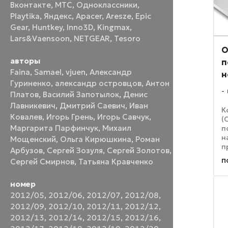
Вконтакте
,
МТС
,
Одноклассники
,
Playtika
,
Яндекс
,
Apacer
,
Aresze
,
Epic
Gear
,
Huntkey
,
Inno3D
,
Kingmax
,
Lars&Vaensoon
,
NETGEAR
,
Tesoro
O
авторы
п
Faina
,
Samael
,
vjuen
,
Александр
н
Гуриненко
,
александр островцов
,
Антон
Платов
,
Василий Запотылок
,
Денис
Лавникевич
,
Дмитрий Саевич
,
Иван
К
Ковалев
,
Игорь Грень
,
Игорь Савчук
,
(
Маргарита Парфинчук
,
Михаил
п
н
Мощенский
,
Ольга Кирюшкина
,
Роман
п
Арбузов
,
Сергей Зозуля
,
Сергей Золотов
,
о
п
Сергей Смирнов
,
Татьяна Кравченко
э
2
A
номер
2012/05
,
2012/06
,
2012/07
,
2012/08
,
2012/09
,
2012/10
,
2012/11
,
2012/12
,
2012/13
,
2012/14
,
2012/15
,
2012/16
,