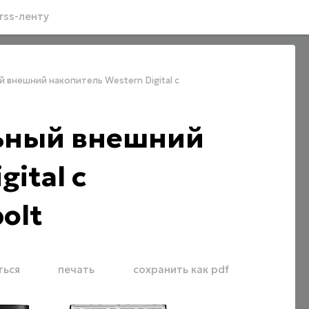
rss-ленту
внешний накопитель Western Digital с
ьный внешний
ital с
olt
ться
печать
сохранить как pdf