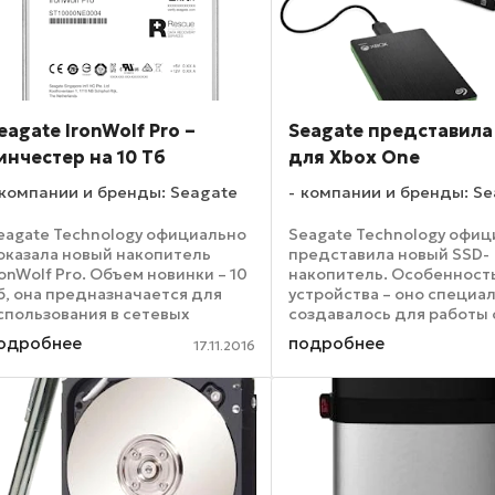
eagate IronWolf Pro –
Seagate представила
инчестер на 10 Тб
для Xbox One
компании и бренды: Seagate
компании и бренды: Se
eagate Technology официально
Seagate Technology офи
оказала новый накопитель
представила новый SSD-
ronWolf Pro. Объем новинки – 10
накопитель. Особенность
б, она предназначается для
устройства – оно специа
спользования в сетевых
создавалось для работы 
ранилищах NAS. Устройство
знаменитой игровой при
одробнее
подробнее
17.11.2016
ыдерживает рабочие нагрузки
Xbox One компании Micros
о 300 Тб в год. Новый
Новинка получила назва
инчестер сделан в ...
Game Drive for Xbox SSD. ..