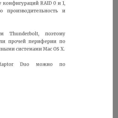
 конфигураций RAID 0 и 1,
ю производительность и
м Thunderbolt, поэтому
ли прочей периферии по
онными системами Mac OS X.
iRaptor Duo можно по