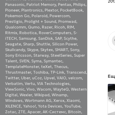
201
Panasonic
,
Patriot Memory
,
Pentax
,
Philips
,
Pioneer
,
Plantronics
,
Plextor
,
PocketBook
,
Pokemon Go
,
Polaroid
,
Powercom
,
Prestigio
,
Prolight + Sound
,
Promwad
,
Qualcomm
,
Qumo
,
Razer
,
Ricoh
,
RIM
,
Ritmix
,
Robotica
,
RoverComputers
,
S-
iTECH
,
Samsung
,
SanDisk
,
SAP
,
Scythe
,
Seagate
,
Sharp
,
Shuttle
,
Silicon Power
,
Skullcandy
,
Skype
,
Skytex
,
SMART
,
Sony
,
Sony Ericsson
,
Starway
,
SteelSeries
,
Super
Talent
,
SVEN
,
Syma
,
Symantec
,
TemplateMonster
,
teXet
,
Thecus
,
Thrustmaster
,
Toshiba
,
TP-Link
,
Transcend
,
Ещ
Twitter
,
Uber
,
uCoz
,
Upvel
,
VAIO
,
velcom
,
Verbatim
,
Vertu
,
VIA Technologies
,
ViewSonic
,
Vivo
,
Wacom
,
WayteQ
,
Western
Digital
,
Wexler
,
Wikipad
,
Winamp
,
Windows
,
Wortmann AG
,
Xerox
,
Xiaomi
,
XILENCE
,
Yahoo!
,
Yota Devices
,
YouTube
,
Zotac
,
ZTE
,
Аpacer
,
АК-Системс
,
Вitcoin
,