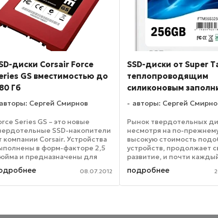
SD-диски Corsair Force
SSD-диски от Super Ta
eries GS вместимостью до
теплопроводящим
80 Гб
силиконовым заполн
авторы: Сергей Смирнов
авторы: Сергей Смирно
orce Series GS – это новые
Рынок твердотельных ди
вердотельные SSD-накопители
несмотря на по-прежнем
т компании Corsair. Устройства
высокую стоимость под
ыполнены в форм-факторе 2,5
устройств, продолжает с
юйма и предназначены для
развитие, и почти кажды
становки в ноутбуки и
знаменуется каким-нибу
одробнее
подробнее
08.07.2012
2
астольные компьютеры. В
релизом. Одна из после
исках используется
разработок принадлежи
онтроллер SandForce SF-2200,
крупному производител
то ...
твердотельных ...