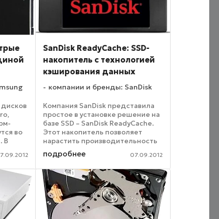
стрые
SanDisk ReadyCache: SSD-
щиной
накопитель с технологией
кэширования данных
amsung
компании и бренды: SanDisk
 дисков
Компания SanDisk представила
ro,
простое в установке решение на
рм-
базе SSD – SanDisk ReadyCache.
тся во
Этот накопитель позволяет
. В
нарастить производительность
компьютера за счет
подробнее
7.09.2012
07.09.2012
ей
кэширования данных. Физически
ся
ReadyCache представляет собой
SSD-накопитель формата ...