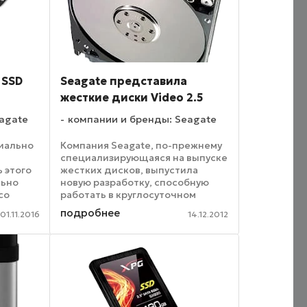
 SSD
Seagate представила
жесткие диски Video 2.5
agate
компании и бренды: Seagate
циально
Компания Seagate, по-прежнему
специализирующаяся на выпуске
 этого
жестких дисков, выпустила
льно
новую разработку, способную
со
работать в круглосуточном
ставкой
режиме. Анонсированные
подробнее
01.11.2016
14.12.2012
oft.
винчестеры Video 2.5
ние
выполнены в форм-факторе 2,5
.
дюйма. Для подключения к
компьютеру ...