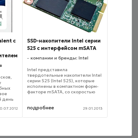
lent с
SSD-накопители Intel серии
525 с интерфейсом mSATA
ителем
компании и бренды: Intel
в
Intel представила
твердотельные накопители Intel
сков,
серии 525 (Intel 525), которые
у
исполнены в компактном форм-
обных
факторе mSATA, со скоростью
вое
передачи данных 6 Гбит/с.
й день
Размеры устройств для хранения
дь
подробнее
данных в 8 раз меньше по
0.07.2012
29.01.2013
дних
сравнению с традиционными ...
т
ю