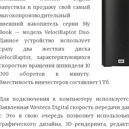
запустила в продажу свой самый
высокопроизводительный
внешний накопитель серии My
Book — модель VelociRaptor Duo.
Данное устройство использует
сразу два жестких диска
VelociRaptor, характеризующихся
скоростью вращения шпинделя 10
000 оборотов в минуту.
Вместимость винчестеров составляет 1 Тб.
Для подключения к компьютеру используется
Заявленная Western Digital скорость передачи д
с. Это в свою очередь позволяет использов
графического дизайна, 3D-рендеринга, редак