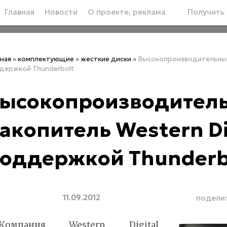
Главная
Новости
О проекте, реклама
Получить 
вная
»
комплектующие
»
жесткие диски
»
Высокопроизводительный 
держкой Thunderbolt
ысокопроизводител
акопитель Western Dig
оддержкой Thunderb
11.09.2012
подели
Компания Western Digital