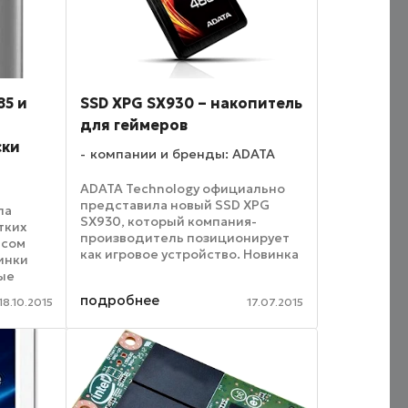
85 и
SSD XPG SX930 – накопитель
для геймеров
ски
компании и бренды: ADATA
ADATA Technology официально
представила новый SSD XPG
ла
SX930, который компания-
тких
производитель позиционирует
йсом
как игровое устройство. Новинка
винки
относится к форм-фактору 2.5
ые
дюйма, и обладает интерфейсом
mor,
подробнее
SATA 6 Гб/с. Помимо
18.10.2015
17.07.2015
ном
профессиональных игроков, SSD
...