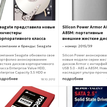
eagate представила новые
Silicon Power Armor A
инчестеры
A85M: портативные
орпоративного класса
внешние жесткие ди
компании и бренды: Seagate
номер: 2015/39
омпания Seagate обновила свое
Silicon Power анонсирова
ортфолио анонсированием
новые модели серии жес
естких дисков корпоративного
дисков Armor с интерфе
ласса Enterprise Value HDD,
USB 3.0 - A85 и A85M. Но
nterprise Capacity 3.5 HDD и
наследуют ультра-прочн
nterprise Performance 10K HDD.
характеристики серии Ar
одробнее
подробнее
18.10.2012
ыполненные в 3,5-дюймовом
обладают особым дизай
орм-факторе накопители
внутренней структуры и
nterprise Value HDD ...
прочным алюминиевым
корпусом для ...