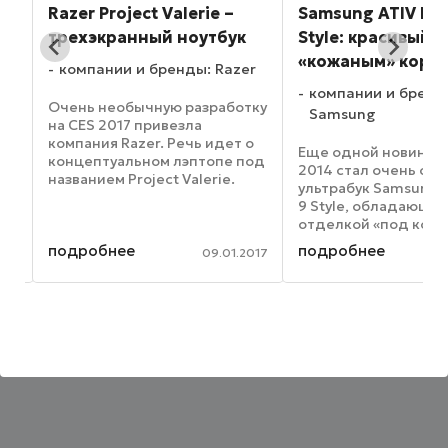
Razer Project Valerie –
Samsung ATIV Boo
трехэкранный ноутбук
Style: красивый л
«кожаным» корп
компании и бренды: Razer
r
компании и бренд
Очень необычную разработку
Samsung
на CES 2017 привезла
компания Razer. Речь идет о
 в
Еще одной новинкой
концептуальном лэптопе под
2014 стал очень ст
названием Project Valerie.
ультрабук Samsung A
Новинка является первым в
9 Style, обладающи
мире ноутбуком,
ез
отделкой «под кожу
обладающим сразу тремя
благодаря такому «
подробнее
подробнее
встроенными экранами.
016
09.01.2017
ал
корпусу устройство
Ранее уже появлялись
th
приятно держать в р
модели с ...
время работы. Кроме
оно комплектуется ..