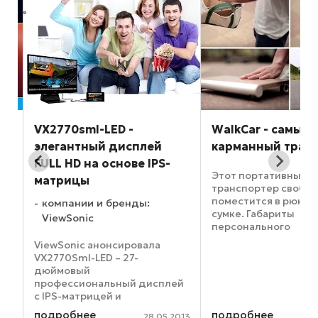
VX2770sml-LED -
WalkCar - самый
ой
элегантный дисплей
карманный тран
FULL HD на основе IPS-
Этот портативный
матрицы
транспортер свобо
поместится в рюкза
компании и бренды:
сумке. Габариты
ViewSonic
персонального
о
"перемещателя" не
ViewSonic анонсировала
превышают размер
VX2770Sml-LED – 27-
ноутбука, футурист
дюймовый
скейтборд под наз
профессиональный дисплей
WalkCar и выглядит 
с IPS-матрицей и
ноутбук. Легкую
интерфейсом MHL для
подробнее
подробнее
самодвижущуюся доск
2014
28.05.2013