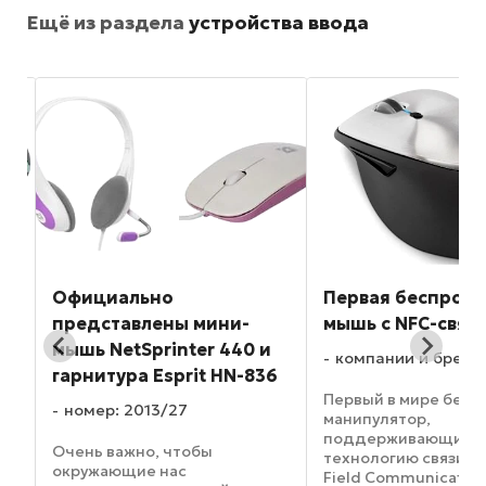
Ещё из раздела
устройства ввода
ь
Официально
Первая беспров
представлены мини-
мышь с NFC-связ
ик
мышь NetSprinter 440 и
компании и бренд
гарнитура Esprit HN-836
Первый в мире бес
номер: 2013/27
манипулятор,
поддерживающий
Очень важно, чтобы
технологию связи NF
окружающие нас
–
Field Communication