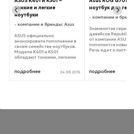
ASUS K401 и K501 –
Asus ROG G701 VI
тонкие и легкие
ноутбук для гей
ноутбуки
компании и бренд
компании и бренды: Asus
и
Знаменитая серия и
девайсов Republic o
ASUS официально
от компании ASUS с
анонсировала пополнение в
пополнится новым д
своем семействе ноутбуков.
Речь идет о лэптопе
Модели K401 и K501
e
ROG G701 VI, которы
обладают тонкими, легкими
обладает экраном с
металлизированными
,
диагональю в 17.3 д
корпусами, оснащенными
подробнее
подробнее
разрешением Full HD
012
24.06.2015
текстурированной
обновления этого ди
поверхностью. Модель K401
обладает 14-дюймовым
дисплеем, а диагональ
экрана ...