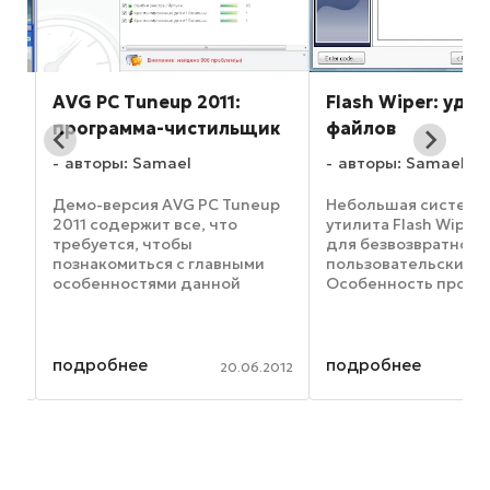
AVG PC Tuneup 2011:
Flash Wiper: уда
программа-чистильщик
файлов
авторы: Samael
авторы: Samael
Демо-версия AVG PC Tuneup
Небольшая системн
ем
2011 содержит все, что
утилита Flash Wiper
требуется, чтобы
для безвозвратного
познакомиться с главными
пользовательских ф
особенностями данной
Особенность прогр
программы. Эта софтина
том, что она прекра
относится к категории
удаляет файлы с фл
«чистильщиков», которые
накопителей и друг
а
созданы для того, чтобы
сменных носителей.
подробнее
подробнее
012
20.06.2012
не
геймеры могли наводить с их
с программой очень 
помощью порядок ...
вся ...