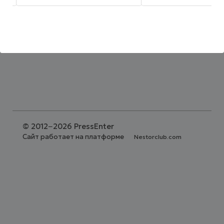
существующие в
аккумулятора. Как
«напечатанном виде
утверждают эксперты,
позволит обрабатыв
большая часть заряда
снимки, ...
аккумулятора ...
©
2012−2026 PressEnter
Сайт работает на платформе
Nestorclub.com