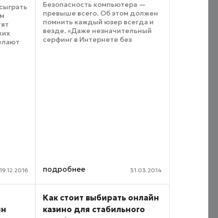
Безопасность компьютера —
сыграть
превыше всего. Об этом должен
ым
помнить каждый юзер всегда и
тят
везде. «Даже незначительный
ких
серфинг в Интернете без
желают
антивирусной системы может
ольше
обернуться трагедией для
 куш.
вашего компьютера, -
н
предупреждают программисты. -
Но это ...
подробнее
19.12.2016
31.03.2014
Как стоит выбирать онлайн
йн
казино для стабильного