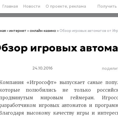
Главная
Новости
О проекте, реклама
Получить 
вная
»
интернет
»
онлайн-казино
»
Обзор игровых автоматов от Иг
бзор игровых автома
24.10.2016
подели
Компания «Игрософт» выпускает самые попу
которые полюбились не только российс
продвинутым мировым геймерам. Игрос
разработчиком игровых автоматов и програм
Благодаря высокому качеству игры и интере