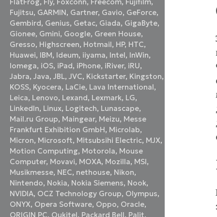
FlatFrog
,
Fly
,
Foxconn
,
Freecom
,
Fujifilm
,
Fujitsu
,
GARMIN
,
Gartner
,
Gavio
,
GeForce
,
Gembird
,
Genius
,
Getac
,
Giada
,
GigaByte
,
Gionee
,
Gmini
,
Google
,
Green House
,
Gresso
,
Highscreen
,
Hotmail
,
HP
,
HTC
,
Huawei
,
IBM
,
Ideum
,
iiyama
,
Intel
,
InWin
,
Iomega
,
iOS
,
iPad
,
iPhone
,
iRiver
,
iRU
,
Jabra
,
Java
,
JBL
,
JVC
,
Kickstarter
,
Kingston
,
KOSS
,
Kyocera
,
LaCie
,
Lava International
,
Leica
,
Lenovo
,
Lexand
,
Lexmark
,
LG
,
LinkedIn
,
Linux
,
Logitech
,
Lunascape
,
Mail.ru Group
,
Maingear
,
Meizu
,
Messe
Frankfurt Exhibition GmbH
,
Microlab
,
Micron
,
Microsoft
,
Mitsubsihi Electric
,
MJX
,
Motion Computing
,
Motorola
,
Mouse
Computer
,
Movavi
,
MOXA
,
Mozilla
,
MSI
,
Musikmesse
,
NEC
,
nethouse
,
Nikon
,
Nintendo
,
Nokia
,
Nokia Siemens
,
Nook
,
NVIDIA
,
OCZ Technology Group
,
Olympus
,
ONYX
,
Opera Software
,
Oppo
,
Oracle
,
ORIGIN PC
,
Oukitel
,
Packard Bell
,
Palit
,