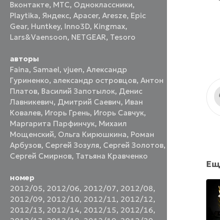
Вконтакте
,
МТС
,
Одноклассники
,
Playtika
,
Яндекс
,
Apacer
,
Aresze
,
Epic
Gear
,
Huntkey
,
Inno3D
,
Kingmax
,
Lars&Vaensoon
,
NETGEAR
,
Tesoro
авторы
Faina
,
Samael
,
vjuen
,
Александр
Гуриненко
,
александр островцов
,
Антон
Платов
,
Василий Запотылок
,
Денис
Лавникевич
,
Дмитрий Саевич
,
Иван
Ковалев
,
Игорь Грень
,
Игорь Савчук
,
Маргарита Парфинчук
,
Михаил
Мощенский
,
Ольга Кирюшкина
,
Роман
Арбузов
,
Сергей Зозуля
,
Сергей Золотов
,
Сергей Смирнов
,
Татьяна Кравченко
Ещ
номер
2012/05
,
2012/06
,
2012/07
,
2012/08
,
2012/09
,
2012/10
,
2012/11
,
2012/12
,
2012/13
,
2012/14
,
2012/15
,
2012/16
,