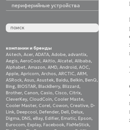
периферийные устройства
периферийные устройства
акустические системы
принтеры и МФУ
оптические приводы
графические планшеты
флеш-накопители
устройства ввода
наушники и гарнитуры
смотреть все
компании и бренды
A4tech
,
Acer
,
ADATA
,
Adobe
,
advantix
,
Aegis
,
AeroCool
,
Akitio
,
Alcatel
,
Alibaba
,
Alphabet
,
Amazon
,
AMD
,
Android
,
AOC
,
Apple
,
Apricorn
,
Archos
,
ARCTIC
,
ARM
,
ASRock
,
Asus
,
Asustek
,
Baidu
,
Belkin
,
BenQ
,
Bing
,
BIOSTAR
,
BlackBerry
,
Blizzard
,
Brother
,
Canon
,
Casio
,
Cisco
,
Citrix
,
CleverKey
,
CloudCoin
,
Cooler Maste
,
Cooler Master
,
Corel
,
Cowon
,
Creative
,
D-
Link
,
Deepcool
,
Defender
,
Dell
,
Delux
,
Digma
,
DNS
,
eBay
,
Edifier
,
Ematic
,
Epson
,
Eurocom
,
Explay
,
Facebook
,
FixMeStick
,