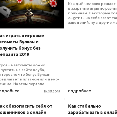
Каждый человек решает 
в азартные игры по разн
причинам. Некоторые хо
ощутить на себе азарт та
заведений, ну а другие 
заработать как можно б
денег и сорвать большой
ак играть в игровые
Бесплатная игра на вулка
позволит насладиться ...
втоматы Вулкан и
олучить бонус без
епозита 2019
гровые автоматы можно
апустить на сайте клуба,
нтересно что бонус Вулкан
редлагает в платном или демо-
ежиме. На этом портале
редставлены азартные игры от
одробнее
подробнее
16.05.2019
едущих производителей.
аждый геймер найдет себе
лот, отвечающий всем его
ак обезопасить себя от
Как стабильно
ребованиям. ...
ошенников в онлайн
зарабатывать в онла