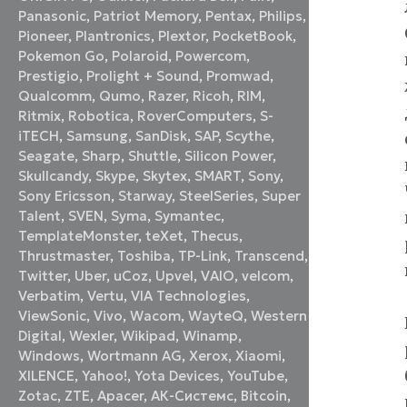
Panasonic
,
Patriot Memory
,
Pentax
,
Philips
,
Pioneer
,
Plantronics
,
Plextor
,
PocketBook
,
Pokemon Go
,
Polaroid
,
Powercom
,
Prestigio
,
Prolight + Sound
,
Promwad
,
Qualcomm
,
Qumo
,
Razer
,
Ricoh
,
RIM
,
Ritmix
,
Robotica
,
RoverComputers
,
S-
iTECH
,
Samsung
,
SanDisk
,
SAP
,
Scythe
,
Seagate
,
Sharp
,
Shuttle
,
Silicon Power
,
Skullcandy
,
Skype
,
Skytex
,
SMART
,
Sony
,
Sony Ericsson
,
Starway
,
SteelSeries
,
Super
Talent
,
SVEN
,
Syma
,
Symantec
,
TemplateMonster
,
teXet
,
Thecus
,
Thrustmaster
,
Toshiba
,
TP-Link
,
Transcend
,
Twitter
,
Uber
,
uCoz
,
Upvel
,
VAIO
,
velcom
,
Verbatim
,
Vertu
,
VIA Technologies
,
ViewSonic
,
Vivo
,
Wacom
,
WayteQ
,
Western
Digital
,
Wexler
,
Wikipad
,
Winamp
,
Windows
,
Wortmann AG
,
Xerox
,
Xiaomi
,
XILENCE
,
Yahoo!
,
Yota Devices
,
YouTube
,
Zotac
,
ZTE
,
Аpacer
,
АК-Системс
,
Вitcoin
,