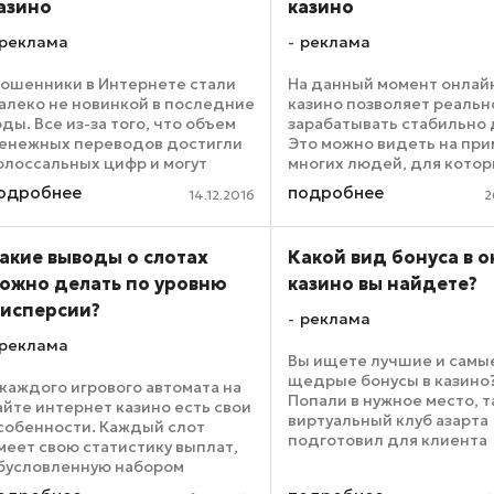
азино
казино
реклама
реклама
ошенники в Интернете стали
На данный момент онлай
алеко не новинкой в последние
казино позволяет реальн
оды. Все из-за того, что объем
зарабатывать стабильно 
енежных переводов достигли
Это можно видеть на пр
олоссальных цифр и могут
многих людей, для котор
равниться с наличными
стала основным источни
одробнее
подробнее
14.12.2016
2
асчетами в реальной жизни. А
дохода. Но нужно понима
ам где происходят денежные
для этого требуется
асчеты, несомненно, ...
практиковаться и оттачи
акие выводы о слотах
Какой вид бонуса в 
свои ...
ожно делать по уровню
казино вы найдете?
исперсии?
реклама
реклама
Вы ищете лучшие и самы
щедрые бонусы в казино
 каждого игрового автомата на
Попали в нужное место, т
айте интернет казино есть свои
виртуальный клуб азарта
собенности. Каждый слот
подготовил для клиента
меет свою статистику выплат,
эксклюзивные бонусные
бусловленную набором
предложения. Существу
труктурных, финансовых и