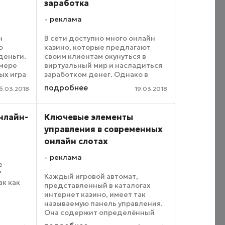
заработка
реклама
н
В сети доступно много онлайн
о
казино, которые предлагают
деньги.
своим клиентам окунуться в
имере
виртуальный мир и насладиться
ых игра
заработком денег. Однако в
ком
большинстве случаев реклама
подробнее
6.03.2018
19.03.2018
ть, что
не является действительностью,
ведь пользователи
вать
сталкиваются с примитивным ...
онлайн-
Ключевые элементы
управления в современных
онлайн слотах
реклама
е
?
Каждый игровой автомат,
ак как
представленный в каталогах
интернет казино, имеет так
называемую панель управления.
Она содержит определённый
ет
набор кнопок, с помощью