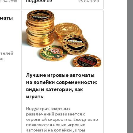
подробнее
зивных
8.04.2018
26.04.2018
которых можно настраивать
ые
основные параметры игры и
управлять игровым процессом.
оматы
Рассмотрим ...
ителей
се
овать
лкан
ьги в
Лучшие игровые автоматы
ученные
на копейки современности:
виды и категории, как
играть
Индустрия азартных
развлечений развивается с
огромной скоростью. Ежедневно
появляются новые игровые
автоматы на копейки , игры