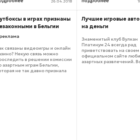
одробнее
подробнее
несколько типов эксклю
26.04.2018
1
ругих показателей. Сделать
рекламных акций, котор
ыводы о выигрышности, рисках
предлагает ...
гры, везучести и другим ...
утбоксы в играх признаны
Лучшие игровые авт
езаконными в Бельгии
на деньги
реклама
Знаменитый клуб Вулкан
Платинум 24 всегда рад
ак связаны видеоигры и онлайн
приветствовать на своем
азино? Некую связь можно
официальном сайте люб
роследить в решении комиссии
азартных развлечений. В
о азартным играм Бельгии,
желающие могут попроб
оторая не так давно признала
свои силы и сыграть в Ву
се компьютерные игры,
игровые автоматы на ден
спользующие систему
любое время суток. Пол
утбоксов, нелегальным
средства ...
емблингом на уровне с
езаконными ...