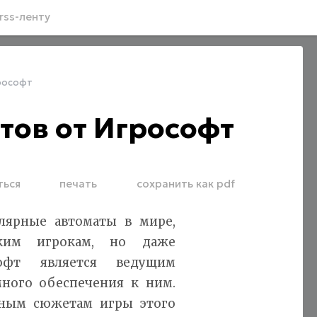
rss-ленту
рософт
тов от Игрософт
ться
печать
сохранить как pdf
лярные автоматы в мире,
ким игрокам, но даже
офт является ведущим
много обеспечения к ним.
сным сюжетам игры этого