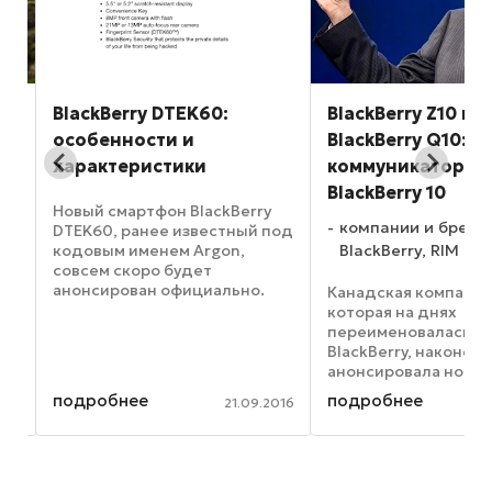
BlackBerry DTEK60:
BlackBerry Z10 и
особенности и
BlackBerry Q10: н
характеристики
коммуникаторы 
BlackBerry 10
Новый смартфон BlackBerry
компании и бренд
DTEK60, ранее известный под
кодовым именем Argon,
BlackBerry, RIM
совсем скоро будет
анонсирован официально.
Канадская компания
Это стало понятно после
которая на днях
случайной утечки на
переименовалась в
официальном сайте
BlackBerry, наконец
Blackberry, после
анонсировала новы
обнародования странички, не
коммуникаторы, ос
подробнее
подробнее
015
21.09.2016
предназначенной ...
на платформе BlackBe
По ожиданиям комп
представленные ею
смартфонов BlackBer
BlackBerry Q10 должн