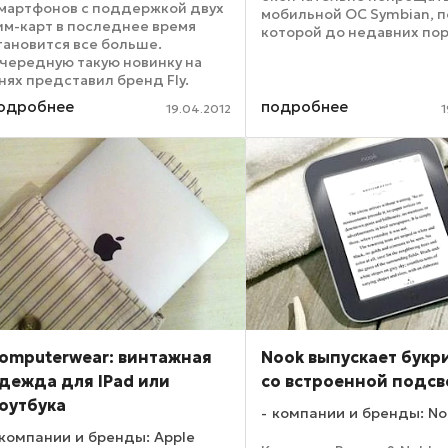
мартфонов с поддержкой двух
мобильной ОС Symbian, 
им-карт в последнее время
которой до недавних по
тановится все больше.
работали практически вс
чередную такую новинку на
смартфоны. Еще в конце 
нях представил бренд Fly.
Symbian, ведущая свою 
стройство, получившее имя
с 1998 года, была ...
одробнее
подробнее
19.04.2012
1
Q240 Whizz, относится к
атегории бюджетных
мартфонов, но при этом может
охвастаться и ...
omputerwear: винтажная
Nook выпускает букр
дежда для IPad или
со встроенной подсв
оутбука
компании и бренды: No
компании и бренды: Apple