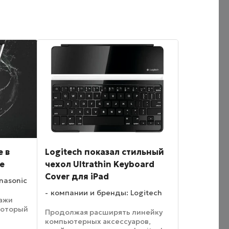
е в
Logitech показал стильный
е
чехол Ultrathin Keyboard
Cover для iPad
nasonic
компании и бренды: Logitech
дажи
который
Продолжая расширять линейку
компьютерных аксессуаров,