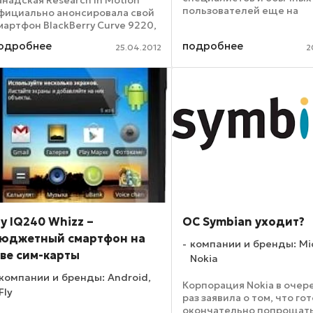
анадская Research In Motion
пользователей еще на
фициально анонсировала свой
прошедшей в Барселон
мартфон BlackBerry Curve 9220,
2012. Речь идет о
оторый относится к решениям
одробнее
подробнее
водозащищенном смарт
25.04.2012
2
юджетного класса. Устройство
Panasonic ELUGA, которы
риентировано в первую
несмотря на неплохую ...
чередь на развивающиеся ...
ly IQ240 Whizz –
ОС Symbian уходит?
юджетный смартфон на
компании и бренды: Mic
ве сим-карты
Nokia
компании и бренды: Android,
Корпорация Nokia в оче
Fly
раз заявила о том, что го
окончательно попрощать