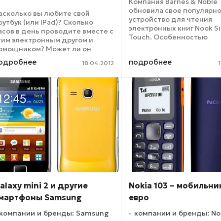
Компания Barnes & Noble
обновила свое популярн
асколько вы любите свой
устройство для чтения
оутбук (или IPad)? Сколько
электронных книг Nook S
асов в день проводите вместе с
Touch. Особенностью
тим электронным другом и
освеженного букридера 
омощником? Может ли он
встроенная подсветка Gl
ассчитывать на ваши подарки и
одробнее
подробнее
которая наверняка приде
18.04.2012
аботу? Эти устройства обычно
душе любителям вечерн
едешевы, обходятся в
чтения. Как ...
начительную денежную сумму,
...
alaxy mini 2 и другие
Nokia 103 – мобильник
мартфоны Samsung
евро
компании и бренды: Samsung
компании и бренды: No