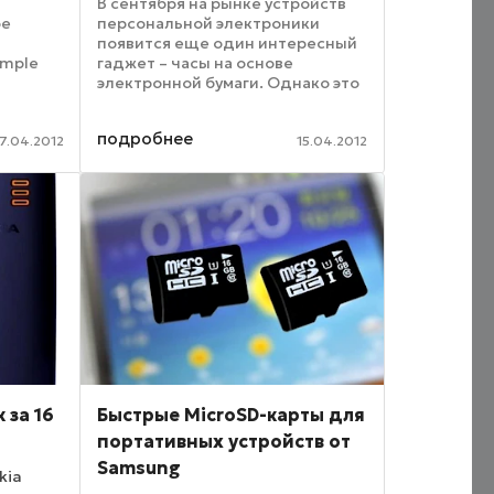
В сентября на рынке устройств
ое
персональной электроники
появится еще один интересный
imple
гаджет – часы на основе
электронной бумаги. Однако это
стала
будут не простые часы на
owLight,
электронной бумаге. Устройство
подробнее
тся по
Pebble представляет особой
17.04.2012
15.04.2012
его
гаджет-компаньон для ...
 за 16
Быстрые MicroSD-карты для
портативных устройств от
Samsung
kia