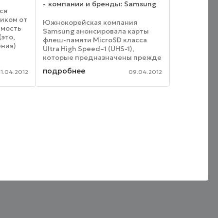
компании и бренды: Samsung
ся
иком от
Южнокорейская компания
имость
Samsung анонсировала карты
(это,
флеш-памяти MicroSD класса
ения)
Ultra High Speed–1 (UHS-1),
а такие
которые предназначены прежде
еряет
всего для использования в
подробнее
удет ...
11.04.2012
09.04.2012
электронных устройствах с
поддержкой мобильной связи
четвертого поколения LTE.
Новинки ...