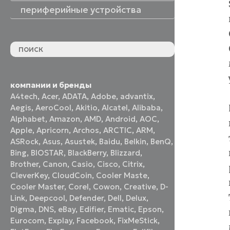
периферийные устройства
периферийные устройства
акустические системы
принтеры и МФУ
оптические приводы
графические планшеты
флеш-накопители
устройства ввода
наушники и гарнитуры
смотреть все
компании и бренды
A4tech
,
Acer
,
ADATA
,
Adobe
,
advantix
,
Aegis
,
AeroCool
,
Akitio
,
Alcatel
,
Alibaba
,
Alphabet
,
Amazon
,
AMD
,
Android
,
AOC
,
Apple
,
Apricorn
,
Archos
,
ARCTIC
,
ARM
,
ASRock
,
Asus
,
Asustek
,
Baidu
,
Belkin
,
BenQ
,
Bing
,
BIOSTAR
,
BlackBerry
,
Blizzard
,
Brother
,
Canon
,
Casio
,
Cisco
,
Citrix
,
CleverKey
,
CloudCoin
,
Cooler Maste
,
Cooler Master
,
Corel
,
Cowon
,
Creative
,
D-
Link
,
Deepcool
,
Defender
,
Dell
,
Delux
,
Digma
,
DNS
,
eBay
,
Edifier
,
Ematic
,
Epson
,
Eurocom
,
Explay
,
Facebook
,
FixMeStick
,