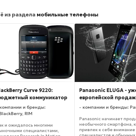
ё из раздела
мобильные телефоны
lackBerry Curve 9220:
Panasonic ELUGA - уж
юджетный коммуникатор
европейской продаж
компании и бренды:
компании и бренды: Pa
BlackBerry, RIM
Panasonic начинает про
необычного смартфона, 
ак и ожидалось многими
привлек к себе внимание
ыночными специалистами,
специалистов и обычных