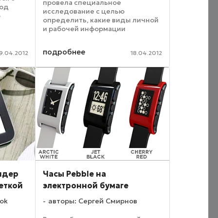
провела специальное
под
исследование с целью
р
определить, какие виды личной
е ее
и рабочей информации
2010-го
пользователи хранят на
историю
персональных электронных
подробнее
9.04.2012
18.04.2012
устройствах. Как выяснилось,
самыми ценными видами
контента на смартфонах, ...
идер
Часы Pebble на
еткой
электронной бумаге
ok
авторы: Сергей Смирнов