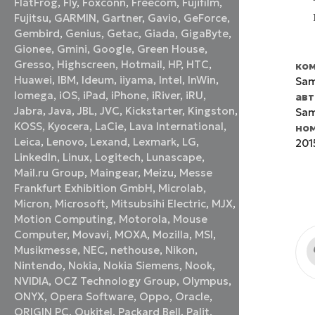
FlatFrog
,
Fly
,
Foxconn
,
Freecom
,
Fujifilm
,
Fujitsu
,
GARMIN
,
Gartner
,
Gavio
,
GeForce
,
Gembird
,
Genius
,
Getac
,
Giada
,
GigaByte
,
Gionee
,
Gmini
,
Google
,
Green House
,
Gresso
,
Highscreen
,
Hotmail
,
HP
,
HTC
,
ком
Huawei
,
IBM
,
Ideum
,
iiyama
,
Intel
,
InWin
,
Sa
Iomega
,
iOS
,
iPad
,
iPhone
,
iRiver
,
iRU
,
ав
Jabra
,
Java
,
JBL
,
JVC
,
Kickstarter
,
Kingston
,
Sam
KOSS
,
Kyocera
,
LaCie
,
Lava International
,
но
Leica
,
Lenovo
,
Lexand
,
Lexmark
,
LG
,
201
LinkedIn
,
Linux
,
Logitech
,
Lunascape
,
Mail.ru Group
,
Maingear
,
Meizu
,
Messe
Frankfurt Exhibition GmbH
,
Microlab
,
Micron
,
Microsoft
,
Mitsubsihi Electric
,
MJX
,
Motion Computing
,
Motorola
,
Mouse
Computer
,
Movavi
,
MOXA
,
Mozilla
,
MSI
,
Musikmesse
,
NEC
,
nethouse
,
Nikon
,
Nintendo
,
Nokia
,
Nokia Siemens
,
Nook
,
NVIDIA
,
OCZ Technology Group
,
Olympus
,
ONYX
,
Opera Software
,
Oppo
,
Oracle
,
ORIGIN PC
,
Oukitel
,
Packard Bell
,
Palit
,