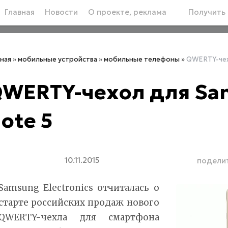
Главная
Новости
О проекте, реклама
Получить 
вная
»
мобильные устройства
»
мобильные телефоны
»
QWERTY-чех
WERTY-чехол для Sa
ote 5
10.11.2015
подели
Samsung Electronics отчиталась о
старте российских продаж нового
QWERTY-чехла для смартфона