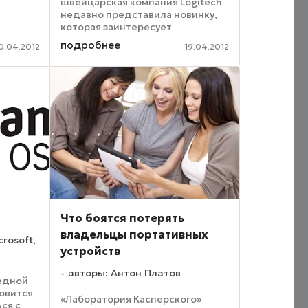
швейцарская компания Logitech
недавно представила новинку,
е MWC
которая заинтересует
пользователей iPad третьего
подробнее
фоне
0.04.2012
19.04.2012
поколения и iPad 2. Сверхтонкий
й
чехол Ultrathin Keyboard Cover, с
одной стороны, ...
Что боятся потерять
владельцы портативных
rosoft,
устройств
авторы: Антон Платов
редной
товится
«Лаборатория Касперского»
ся с