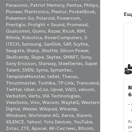
Panasonic
,
Patriot Memory
,
Pentax
,
Philips
,
Pioneer
,
Plantronics
,
Plextor
,
PocketBook
,
Ещ
Pokemon Go
,
Polaroid
,
Powercom
,
Prestigio
,
Prolight + Sound
,
Promwad
,
Qualcomm
,
Qumo
,
Razer
,
Ricoh
,
RIM
,
Ritmix
,
Robotica
,
RoverComputers
,
S-
iTECH
,
Samsung
,
SanDisk
,
SAP
,
Scythe
,
Seagate
,
Sharp
,
Shuttle
,
Silicon Power
,
Skullcandy
,
Skype
,
Skytex
,
SMART
,
Sony
,
Sony Ericsson
,
Starway
,
SteelSeries
,
Super
Talent
,
SVEN
,
Syma
,
Symantec
,
TemplateMonster
,
teXet
,
Thecus
,
Thrustmaster
,
Toshiba
,
TP-Link
,
Transcend
,
B
Twitter
,
Uber
,
uCoz
,
Upvel
,
VAIO
,
velcom
,
б
Verbatim
,
Vertu
,
VIA Technologies
,
ViewSonic
,
Vivo
,
Wacom
,
WayteQ
,
Western
Digital
,
Wexler
,
Wikipad
,
Winamp
,
Windows
,
Wortmann AG
,
Xerox
,
Xiaomi
,
К
XILENCE
,
Yahoo!
,
Yota Devices
,
YouTube
,
р
Zotac
,
ZTE
,
Аpacer
,
АК-Системс
,
Вitcoin
,