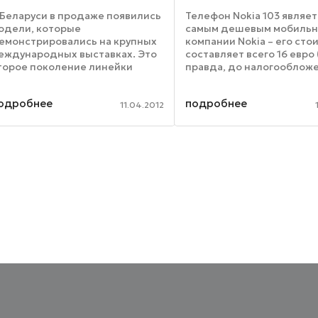
 Беларуси в продаже появились
Телефон Nokia 103 являет
одели, которые
самым дешевым мобильн
емонстрировались на крупных
компании Nokia – его сто
еждународных выставках. Это
составляет всего 16 евро 
торое поколение линейки
правда, до налогооблож
alaxy - Galaxy S Advance, Galaxy
Что же можно получить з
ini 2, Galaxy Ace Plus, и Galaxy
смешные деньги? Как ув
одробнее
подробнее
ocket, а также смартфоны с
сайт intomobile, новинка б
11.04.2012
озможностью установки ...