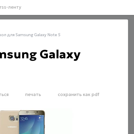
rss-ленту
ол для Samsung Galaxy Note 5
msung Galaxy
ться
печать
сохранить как pdf