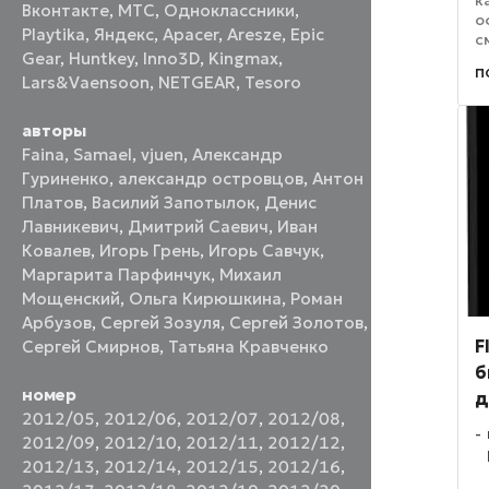
к
Вконтакте
,
МТС
,
Одноклассники
,
о
Playtika
,
Яндекс
,
Apacer
,
Aresze
,
Epic
с
Gear
,
Huntkey
,
Inno3D
,
Kingmax
,
к
п
б
Lars&Vaensoon
,
NETGEAR
,
Tesoro
о
о
авторы
Faina
,
Samael
,
vjuen
,
Александр
Гуриненко
,
александр островцов
,
Антон
Платов
,
Василий Запотылок
,
Денис
Лавникевич
,
Дмитрий Саевич
,
Иван
Ковалев
,
Игорь Грень
,
Игорь Савчук
,
Маргарита Парфинчук
,
Михаил
Мощенский
,
Ольга Кирюшкина
,
Роман
Арбузов
,
Сергей Зозуля
,
Сергей Золотов
,
F
Сергей Смирнов
,
Татьяна Кравченко
б
номер
д
2012/05
,
2012/06
,
2012/07
,
2012/08
,
2012/09
,
2012/10
,
2012/11
,
2012/12
,
2012/13
,
2012/14
,
2012/15
,
2012/16
,