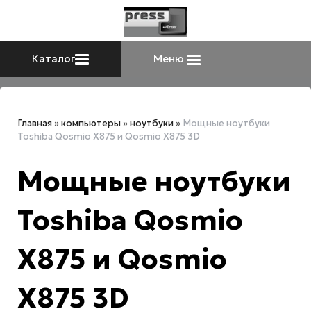
Каталог
Меню
Главная
»
компьютеры
»
ноутбуки
»
Мощные ноутбуки
Toshiba Qosmio X875 и Qosmio X875 3D
Мощные ноутбуки
Toshiba Qosmio
X875 и Qosmio
X875 3D