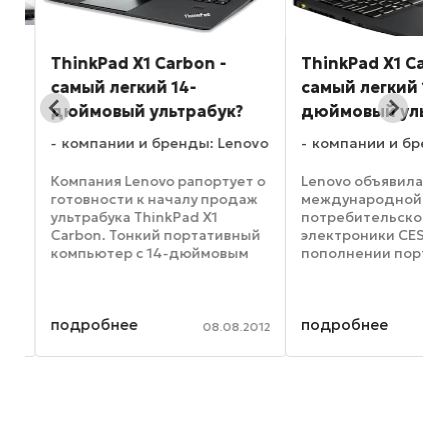
й
ThinkPad X1 Carbon -
ThinkPad X1 Carb
самый легкий 14-
самый легкий 14-
дюймовый ультрабук?
дюймовый ультр
vo
компании и бренды: Lenovo
компании и бренд
Компания Lenovo рапортует о
Lenovo объявила на
ку
готовности к началу продаж
международной выс
ультрабука ThinkPad X1
потребительской
4-
Carbon. Тонкий портативный
электроники CES 20
компьютер с 14-дюймовым
пополнении портфе
 в
дисплеем, как подсказывает
коммерческих проду
название модели, выполнен в
него входит, в том ч
т
корпусе из легковесного
третье поколение T
подробнее
подробнее
углеродного волокна.
X1 Carbon — самого 
013
08.08.2012
Толщина новинки ...
14-дюймового ультра
также ...