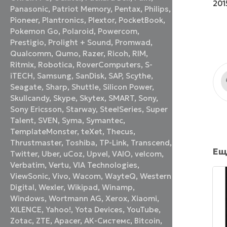
201
Panasonic
,
Patriot Memory
,
Pentax
,
Philips
,
Pioneer
,
Plantronics
,
Plextor
,
PocketBook
,
Pokemon Go
,
Polaroid
,
Powercom
,
Prestigio
,
Prolight + Sound
,
Promwad
,
Qualcomm
,
Qumo
,
Razer
,
Ricoh
,
RIM
,
Ritmix
,
Robotica
,
RoverComputers
,
S-
iTECH
,
Samsung
,
SanDisk
,
SAP
,
Scythe
,
Seagate
,
Sharp
,
Shuttle
,
Silicon Power
,
Skullcandy
,
Skype
,
Skytex
,
SMART
,
Sony
,
Sony Ericsson
,
Starway
,
SteelSeries
,
Super
Talent
,
SVEN
,
Syma
,
Symantec
,
TemplateMonster
,
teXet
,
Thecus
,
Thrustmaster
,
Toshiba
,
TP-Link
,
Transcend
,
Ещ
Twitter
,
Uber
,
uCoz
,
Upvel
,
VAIO
,
velcom
,
Verbatim
,
Vertu
,
VIA Technologies
,
ViewSonic
,
Vivo
,
Wacom
,
WayteQ
,
Western
Digital
,
Wexler
,
Wikipad
,
Winamp
,
Windows
,
Wortmann AG
,
Xerox
,
Xiaomi
,
XILENCE
,
Yahoo!
,
Yota Devices
,
YouTube
,
Zotac
,
ZTE
,
Аpacer
,
АК-Системс
,
Вitcoin
,