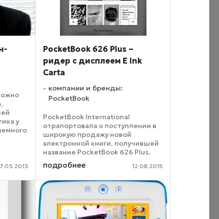
н-
PocketBook 626 Plus –
ридер с дисплеем E Ink
Carta
компании и бренды:
можно
PocketBook
,
ией
PocketBook International
гика у
отрапортовала о поступлении в
немного
широкую продажу новой
е
электронной книги, получившей
и
название PocketBook 626 Plus.
ики
Данный гаджет обладает всеми
подробнее
ранами,
7.03.2013
12.08.2015
особенностями флагманских
устройств, однако кроме того,
получил и важное дополнение ...