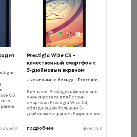
ыходит
Prestigio Wize C3 –
качественный смартфон с
5-дюймовым экраном
stigio
компании и бренды: Prestigio
т
те
Компания Prestigio официально
ace Q5.
анонсировала для России
ового
смартфон Prestigio Wize C3,
 рамка
обладающий большим 5-
 его
дюймовым экраном. Разрешение
а
дисплея устройства
тывает 5
насчитывает 480x854 пикселей,
подробнее
...
9.03.2016
16.09.2015
а его «базой» является
четырехъядерный чип,