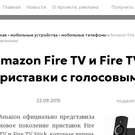
Главная
Новости
О проекте, реклама
Получить 
вная
»
мобильные устройства
»
мобильные телефоны
»
Amazon Fire 
авлением
mazon Fire TV и Fire T
риставки с голосовы
22.09.2015
подели
Amazon официально представила
новое поколение приставок Fire
TV и Fire TV Stick, которые теперь