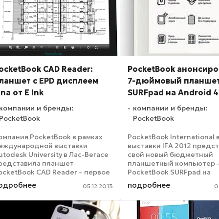
ocketBook CAD Reader:
PocketBook анонсиро
ланшет с EPD дисплеем
7-дюймовый планше
ina от E Ink
SURFpad на Android 4
компании и бренды:
компании и бренды:
PocketBook
PocketBook
омпания PocketBook в рамках
PocketBook International 
еждународной выставки
выставки IFA 2012 предс
utodesk University в Лас-Вегасе
свой новый бюджетный
редставила планшет
планшетный компьютер 
ocketBook CAD Reader – первое
PocketBook SURFpad на
inaePaper устройство,
платформе Android 4.0.4
одробнее
подробнее
05.12.2013
0
азработанное специально для
Новинка, построенная на
аботы с изображениями,
гигагерцевом процессоре
озданными с помощью Autocad
архитектурой ARM Cortex
 ...
комплектуется ...