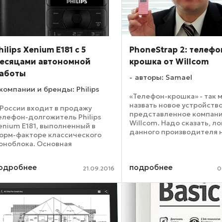
hilips Xenium Е181 с 5
PhoneStrap 2: телефо
есяцами автономной
крошка от Willcom
аботы
авторы: Samael
компании и бренды: Philips
«Телефон-крошка» - так 
назвать новое устройство
 России входит в продажу
представленное компан
елефон-долгожитель Philips
Willcom. Надо сказать, ло
enium Е181, выполненный в
данного производителя 
орм-факторе классического
странная. Сегодня многи
оноблока. Основная
конкурирующие компани
собенность модели – очень
оснащают свои мобильн
местительный аккумулятор
одробнее
подробнее
достаточно большими эк
21.09.2016
0
мкостью в 3100 мАч,
...
беспечивающий до 50 часов
аботы в режиме ...