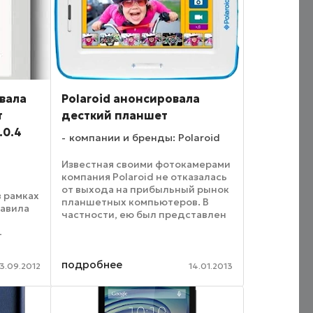
вала
Polaroid анонсировала
т
десткий планшет
.0.4
компании и бренды: Polaroid
Известная своими фотокамерами
компания Polaroid не отказалась
от выхода на прибыльный рынок
в рамках
планшетных компьютеров. В
тавила
частности, ею был представлен
на CES 2013 7-дюймовый
–
планшет Kids Tablet (модель
PTAB750), разработанный
.
подробнее
специально для детей. ...
3.09.2012
14.01.2013
 с
-A8,