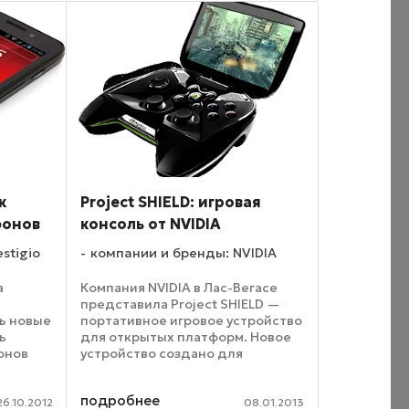
работающий с тактовой ...
к
Project SHIELD: игровая
фонов
консоль от NVIDIA
stigio
компании и бренды: NVIDIA
а
Компания NVIDIA в Лас-Вегасе
представила Project SHIELD —
ь новые
портативное игровое устройство
ь
для открытых платформ. Новое
онов
устройство создано для
данный
Android-игр и игр для ПК-
модели.
платформ. Консоль
подробнее
обеспечивает доступ к любой
26.10.2012
08.01.2013