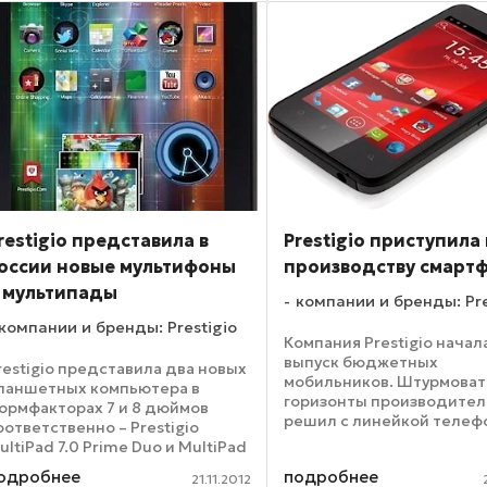
opSLATE 2 не только защищает
ш ...
restigio представила в
Prestigio приступила 
оссии новые мультифоны
производству смарт
 мультипады
компании и бренды: Pre
компании и бренды: Prestigio
Компания Prestigio начал
выпуск бюджетных
restigio представила два новых
мобильников. Штурмоват
ланшетных компьютера в
горизонты производител
ормфакторах 7 и 8 дюймов
решил с линейкой телеф
оответственно – Prestigio
MultiPhone, которую на 
ultiPad 7.0 Prime Duo и MultiPad
момент составляют три 
.0 3G Note. Устройства созданы
одробнее
подробнее
«Изюминкой» всех этих
21.11.2012
 учетом опыта, полученного при