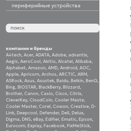
периферийные устройства
периферийные устройства
акустические системы
принтеры и МФУ
оптические приводы
графические планшеты
флеш-накопители
устройства ввода
наушники и гарнитуры
смотреть все
компании и бренды
A4tech
,
Acer
,
ADATA
,
Adobe
,
advantix
,
Aegis
,
AeroCool
,
Akitio
,
Alcatel
,
Alibaba
,
Alphabet
,
Amazon
,
AMD
,
Android
,
AOC
,
Apple
,
Apricorn
,
Archos
,
ARCTIC
,
ARM
,
ASRock
,
Asus
,
Asustek
,
Baidu
,
Belkin
,
BenQ
,
Bing
,
BIOSTAR
,
BlackBerry
,
Blizzard
,
Brother
,
Canon
,
Casio
,
Cisco
,
Citrix
,
CleverKey
,
CloudCoin
,
Cooler Maste
,
Cooler Master
,
Corel
,
Cowon
,
Creative
,
D-
Link
,
Deepcool
,
Defender
,
Dell
,
Delux
,
Digma
,
DNS
,
eBay
,
Edifier
,
Ematic
,
Epson
,
Eurocom
,
Explay
,
Facebook
,
FixMeStick
,