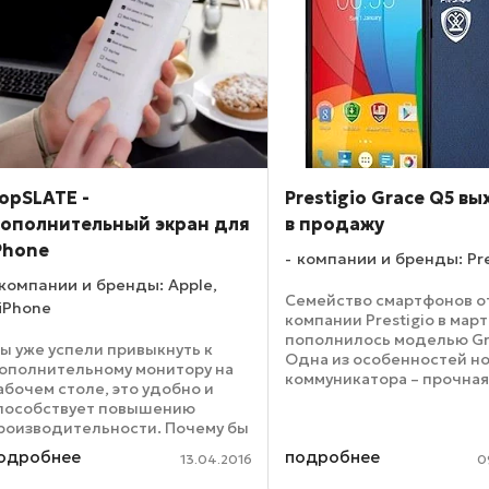
opSLATE -
Prestigio Grace Q5 в
ополнительный экран для
в продажу
Phone
компании и бренды: Pre
компании и бренды: Apple,
Семейство смартфонов о
iPhone
компании Prestigio в мар
пополнилось моделью Gr
ы уже успели привыкнуть к
Одна из особенностей н
ополнительному монитору на
коммуникатора – прочная
абочем столе, это удобно и
из металла, окаймляющая
пособствует повышению
корпус. Диагональ экран
роизводительности. Почему бы
Prestigio Grace Q5 насчи
е расширить аналогичным
одробнее
подробнее
дюймов, это IPS-матрица, 
13.04.2016
0
бразом возможности и для
ашего телефона? Чехол