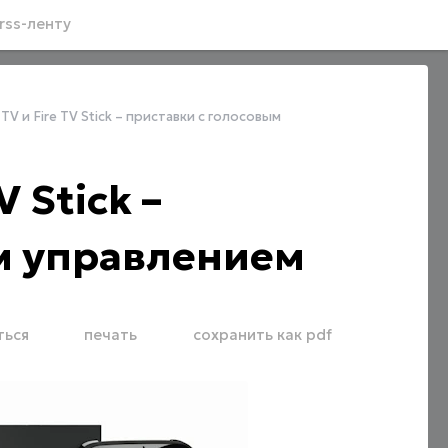
rss-ленту
TV и Fire TV Stick – приставки с голосовым
V Stick –
м управлением
ться
печать
сохранить как pdf