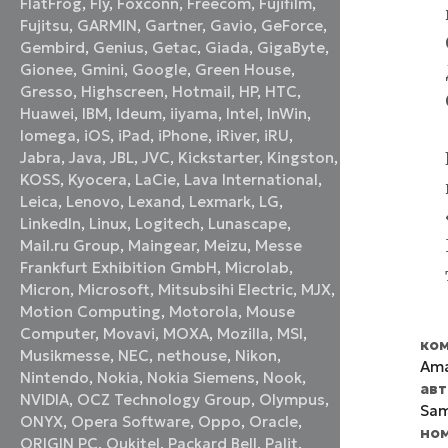
FlatFrog
,
Fly
,
Foxconn
,
Freecom
,
Fujifilm
,
Fujitsu
,
GARMIN
,
Gartner
,
Gavio
,
GeForce
,
Gembird
,
Genius
,
Getac
,
Giada
,
GigaByte
,
Gionee
,
Gmini
,
Google
,
Green House
,
Gresso
,
Highscreen
,
Hotmail
,
HP
,
HTC
,
Huawei
,
IBM
,
Ideum
,
iiyama
,
Intel
,
InWin
,
Iomega
,
iOS
,
iPad
,
iPhone
,
iRiver
,
iRU
,
Jabra
,
Java
,
JBL
,
JVC
,
Kickstarter
,
Kingston
,
KOSS
,
Kyocera
,
LaCie
,
Lava International
,
Leica
,
Lenovo
,
Lexand
,
Lexmark
,
LG
,
LinkedIn
,
Linux
,
Logitech
,
Lunascape
,
Mail.ru Group
,
Maingear
,
Meizu
,
Messe
Frankfurt Exhibition GmbH
,
Microlab
,
Micron
,
Microsoft
,
Mitsubsihi Electric
,
MJX
,
Motion Computing
,
Motorola
,
Mouse
Computer
,
Movavi
,
MOXA
,
Mozilla
,
MSI
,
ком
Musikmesse
,
NEC
,
nethouse
,
Nikon
,
Am
Nintendo
,
Nokia
,
Nokia Siemens
,
Nook
,
ав
NVIDIA
,
OCZ Technology Group
,
Olympus
,
Sam
ONYX
,
Opera Software
,
Oppo
,
Oracle
,
но
ORIGIN PC
,
Oukitel
,
Packard Bell
,
Palit
,