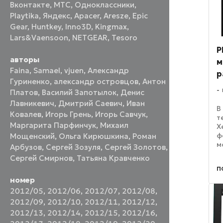
Вконтакте
,
МТС
,
Одноклассники
,
Playtika
,
Яндекс
,
Apacer
,
Aresze
,
Epic
Gear
,
Huntkey
,
Inno3D
,
Kingmax
,
Lars&Vaensoon
,
NETGEAR
,
Tesoro
P
авторы
м
Faina
,
Samael
,
vjuen
,
Александр
р
Гуриненко
,
александр островцов
,
Антон
Платов
,
Василий Запотылок
,
Денис
Лавникевич
,
Дмитрий Саевич
,
Иван
В
Ковалев
,
Игорь Грень
,
Игорь Савчук
,
т
Маргарита Парфинчук
,
Михаил
X
ф
Мощенский
,
Ольга Кирюшкина
,
Роман
м
Арбузов
,
Сергей Зозуля
,
Сергей Золотов
,
о
Сергей Смирнов
,
Татьяна Кравченко
в
п
е
номер
о
р
2012/05
,
2012/06
,
2012/07
,
2012/08
,
2012/09
,
2012/10
,
2012/11
,
2012/12
,
2012/13
,
2012/14
,
2012/15
,
2012/16
,