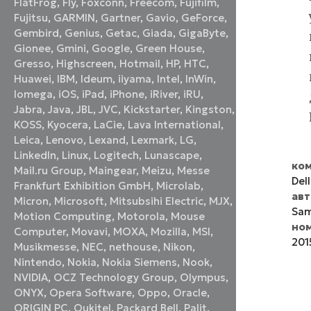
FlatFrog
,
Fly
,
Foxconn
,
Freecom
,
Fujifilm
,
Fujitsu
,
GARMIN
,
Gartner
,
Gavio
,
GeForce
,
Gembird
,
Genius
,
Getac
,
Giada
,
GigaByte
,
Gionee
,
Gmini
,
Google
,
Green House
,
Gresso
,
Highscreen
,
Hotmail
,
HP
,
HTC
,
Huawei
,
IBM
,
Ideum
,
iiyama
,
Intel
,
InWin
,
Iomega
,
iOS
,
iPad
,
iPhone
,
iRiver
,
iRU
,
Jabra
,
Java
,
JBL
,
JVC
,
Kickstarter
,
Kingston
,
KOSS
,
Kyocera
,
LaCie
,
Lava International
,
Leica
,
Lenovo
,
Lexand
,
Lexmark
,
LG
,
LinkedIn
,
Linux
,
Logitech
,
Lunascape
,
ком
Mail.ru Group
,
Maingear
,
Meizu
,
Messe
Dell
Frankfurt Exhibition GmbH
,
Microlab
,
ав
Micron
,
Microsoft
,
Mitsubsihi Electric
,
MJX
,
Sam
Motion Computing
,
Motorola
,
Mouse
но
Computer
,
Movavi
,
MOXA
,
Mozilla
,
MSI
,
201
Musikmesse
,
NEC
,
nethouse
,
Nikon
,
Nintendo
,
Nokia
,
Nokia Siemens
,
Nook
,
NVIDIA
,
OCZ Technology Group
,
Olympus
,
ONYX
,
Opera Software
,
Oppo
,
Oracle
,
ORIGIN PC
,
Oukitel
,
Packard Bell
,
Palit
,