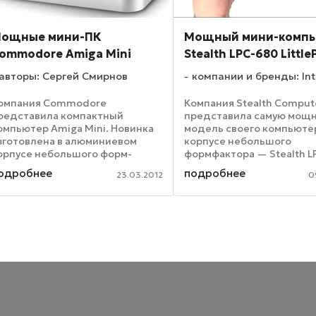
ощные мини-ПК
Мощный мини-комп
ommodore Amiga Mini
Stealth LPC-680 Little
авторы: Сергей Смирнов
компании и бренды: Int
омпания Commodore
Компания Stealth Comput
редставила компактный
представила самую мощ
омпьютер Amiga Mini. Новинка
модель своего компьюте
зготовлена в алюминиевом
корпусе небольшого
орпусе небольшого форм-
формфактора — Stealth L
актора, размеры которого
LittlePC. В аппаратную ос
одробнее
подробнее
23.03.2012
0
оставляют 197×197×75 мм.
новинки была заложена
днако при этом компьютер
платформа Intel Sandy Bri
бладает довольно высокой
максимальной же конфиг
роизводительностью. В ...
...