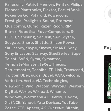
Panasonic
,
Patriot Memory
,
Pentax
,
Philips
,
Pioneer
,
Plantronics
,
Plextor
,
PocketBook
,
Pokemon Go
,
Polaroid
,
Powercom
,
Prestigio
,
Prolight + Sound
,
Promwad
,
Qualcomm
,
Qumo
,
Razer
,
Ricoh
,
RIM
,
Ritmix
,
Robotica
,
RoverComputers
,
S-
iTECH
,
Samsung
,
SanDisk
,
SAP
,
Scythe
,
Seagate
,
Sharp
,
Shuttle
,
Silicon Power
,
Ещ
Skullcandy
,
Skype
,
Skytex
,
SMART
,
Sony
,
Sony Ericsson
,
Starway
,
SteelSeries
,
Super
Talent
,
SVEN
,
Syma
,
Symantec
,
TemplateMonster
,
teXet
,
Thecus
,
Thrustmaster
,
Toshiba
,
TP-Link
,
Transcend
,
Twitter
,
Uber
,
uCoz
,
Upvel
,
VAIO
,
velcom
,
Verbatim
,
Vertu
,
VIA Technologies
,
ViewSonic
,
Vivo
,
Wacom
,
WayteQ
,
Western
Digital
,
Wexler
,
Wikipad
,
Winamp
,
Windows
,
Wortmann AG
,
Xerox
,
Xiaomi
,
XILENCE
,
Yahoo!
,
Yota Devices
,
YouTube
,
Zotac
,
ZTE
,
Аpacer
,
АК-Системс
,
Вitcoin
,
R