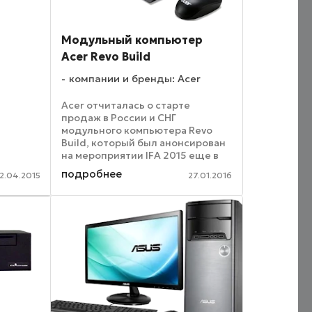
и не
в такой
жет
Модульный компьютер
аже ...
Acer Revo Build
компании и бренды: Acer
Acer отчиталась о старте
продаж в России и СНГ
модульного компьютера Revo
Build, который был анонсирован
на мероприятии IFA 2015 еще в
сентябре прошлого года.
подробнее
2.04.2015
27.01.2016
Пользователи смогут собирать и
модернизировать такие
компьютеры, используя
сменяемые ...