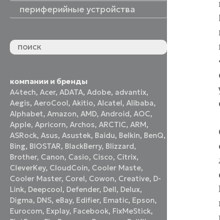
периферийные устройства
периферийные устройства
акустические системы
принтеры и МФУ
оптические приводы
графические планшеты
флеш-накопители
устройства ввода
наушники и гарнитуры
смотреть все
компании и бренды
A4tech
,
Acer
,
ADATA
,
Adobe
,
advantix
,
Aegis
,
AeroCool
,
Akitio
,
Alcatel
,
Alibaba
,
Alphabet
,
Amazon
,
AMD
,
Android
,
AOC
,
Apple
,
Apricorn
,
Archos
,
ARCTIC
,
ARM
,
ASRock
,
Asus
,
Asustek
,
Baidu
,
Belkin
,
BenQ
,
Bing
,
BIOSTAR
,
BlackBerry
,
Blizzard
,
Brother
,
Canon
,
Casio
,
Cisco
,
Citrix
,
CleverKey
,
CloudCoin
,
Cooler Maste
,
Cooler Master
,
Corel
,
Cowon
,
Creative
,
D-
Link
,
Deepcool
,
Defender
,
Dell
,
Delux
,
Digma
,
DNS
,
eBay
,
Edifier
,
Ematic
,
Epson
,
Eurocom
,
Explay
,
Facebook
,
FixMeStick
,