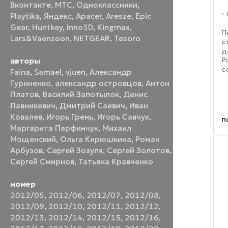
Вконтакте
,
МТС
,
Одноклассники
,
Playtika
,
Яндекс
,
Apacer
,
Aresze
,
Epic
Gear
,
Huntkey
,
Inno3D
,
Kingmax
,
П
Lars&Vaensoon
,
NETGEAR
,
Tesoro
с
д
P
авторы
с
Faina
,
Samael
,
vjuen
,
Александр
У
Гуриненко
,
александр островцов
,
Антон
н
Платов
,
Василий Запотылок
,
Денис
Е
Лавникевич
,
Дмитрий Саевич
,
Иван
к
пл
Ковалев
,
Игорь Грень
,
Игорь Савчук
,
п
Маргарита Парфинчук
,
Михаил
Мощенский
,
Ольга Кирюшкина
,
Роман
Арбузов
,
Сергей Зозуля
,
Сергей Золотов
,
Сергей Смирнов
,
Татьяна Кравченко
номер
2012/05
,
2012/06
,
2012/07
,
2012/08
,
2012/09
,
2012/10
,
2012/11
,
2012/12
,
2012/13
,
2012/14
,
2012/15
,
2012/16
,