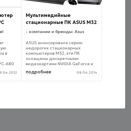
ьютер
Мультимедийные
PC
стационарные ПК ASUS M32
el
компании и бренды: Asus
er
ASUS анонсировала серию
ную
недорогих стационарных
ра в
компьютеров M32, эти ПК
оснащены дискретными
PC-680
видеокартами NVIDIA GeForce и
нову
AMD Radeon, они прекрасно
подробнее
9.04.2012
09.04.2014
подходят для домашних
dge. В
мультимедийных приложений. В
урации
техническое оснащение данных
компьютеров включены ...