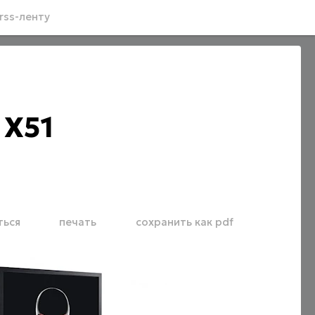
rss-ленту
 X51
ться
печать
сохранить как pdf