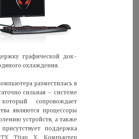
держку графической док-
водяного охлаждения.
компьютера разместилась в
таточно сильная – системе
который сопровождает
ства являются процессоры
колению устройств, а также
 присутствует поддержка
GTX Titan X. Компьютер