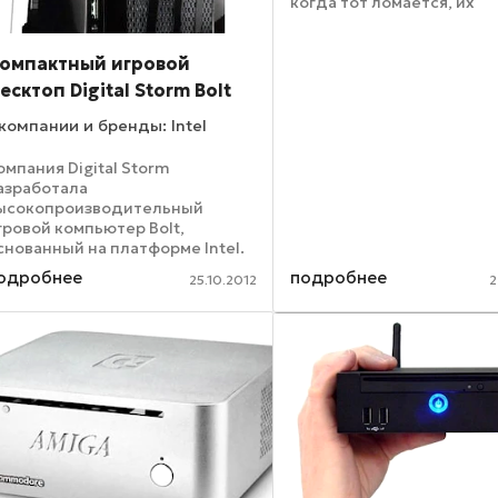
когда тот ломается, их
охватывает смятение: он
знают, что предпринять 
ситуации. Выход подска
омпактный игровой
интернет-магазин по прод
есктоп Digital Storm Bolt
компании и бренды: Intel
омпания Digital Storm
азработала
ысокопроизводительный
гровой компьютер Bolt,
снованный на платформе Intel.
 весьма компактный корпус - его
одробнее
подробнее
25.10.2012
2
абариты составляют всего
35х333х90 мм - производителю
далось поместить материнскую
лату ASUS ...