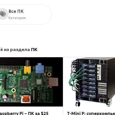
Все ПК
Категория
ё из раздела
ПК
aspberry Pi – ПК за $25
T-Mini P: суперкомпь