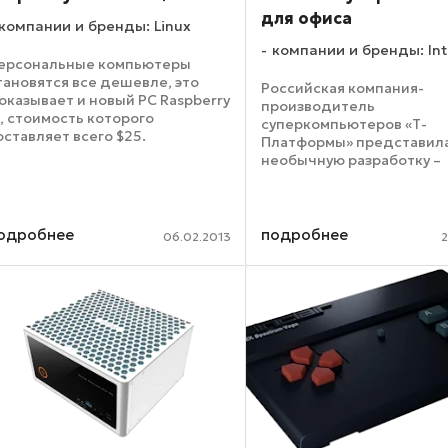
для офиса
компании и бренды: Linux
компании и бренды: Int
ерсональные компьютеры
тановятся все дешевле, это
Российская компания-
оказывает и новый PC Raspberry
производитель
i, стоимость которого
суперкомпьютеров «Т-
оставляет всего $25.
Платформы» представил
стройство, которое совсем
необычную разработку –
едавно поступило в магазины
персональный суперком
вропы, поставляется без
T-Mini P. Он предназначе
орпуса. По сути, ПК похож на
высокопроизводительны
ату, ...
вычислений в офисных ус
одробнее
подробнее
06.02.2013
2
T-Mini P предлагается в
нескольких ...