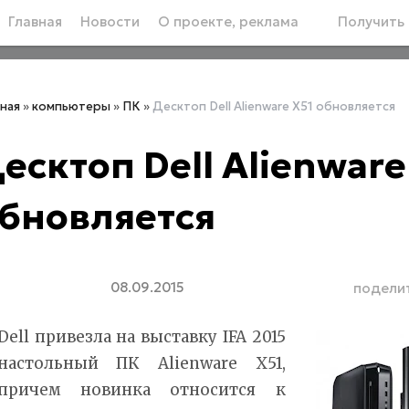
Главная
Новости
О проекте, реклама
Получить 
вная
»
компьютеры
»
ПК
»
Десктоп Dell Alienware X51 обновляется
есктоп Dell Alienware
бновляется
08.09.2015
подели
Dell привезла на выставку IFA 2015
настольный ПК Alienware X51,
причем новинка относится к