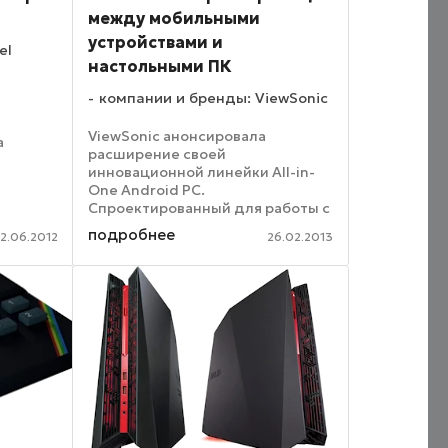
между мобильными
устройствами и
el
настольными ПК
компании и бренды: ViewSonic
ViewSonic анонсировала
а
расширение своей
инновационной линейки All-in-
пьютер
One Android PC.
н для
Спроектированный для работы с
х
облачными приложениями,
ловиях.
подробнее
2.06.2012
26.02.2013
которые становятся все более
популярными, новый 24-
дюймовый Android PC VSD241
предоставляет пользователям ...