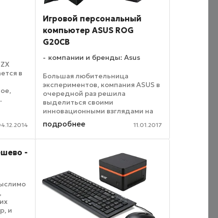
Игровой персональный
компьютер ASUS ROG
G20CB
компании и бренды: Asus
 ZX
ется в
Большая любительница
к
экспериментов, компания ASUS в
ое,
очередной раз решила
.
выделиться своими
менно
инновационными взглядами на
игровые устройства и вместо
подробнее
4.12.2014
11.01.2017
простой периферии вроде
рь же
мониторов, гарнитур и т.п. или
комплектующих на примере
шево -
материнских плат ...
мыслимо
,
гих
р, и