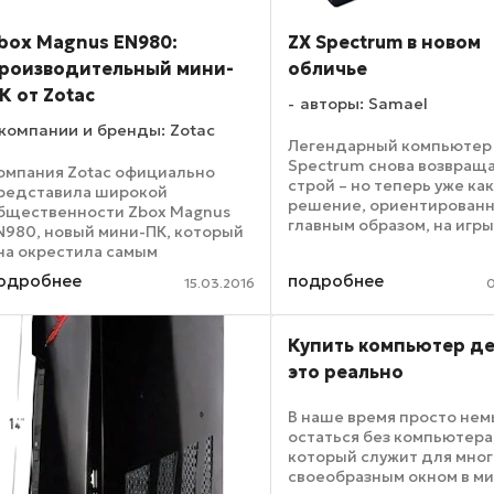
box Magnus EN980:
ZX Spectrum в новом
роизводительный мини-
обличье
К от Zotac
авторы: Samael
компании и бренды: Zotac
Легендарный компьютер
Spectrum снова возвраща
омпания Zotac официально
строй – но теперь уже ка
редставила широкой
решение, ориентированн
бщественности Zbox Magnus
главным образом, на игры
N980, новый мини-ПК, который
Напомним, в 80-е годы и
на окрестила самым
этот ПК стал одной из по-
роизводительным в его
одробнее
подробнее
настоящему культовых
15.03.2016
0
егменте. Интересно, что
домашних моделей. Тепе
стройство официально
Клайв Синклер ...
озиционируется именно как
Купить компьютер де
гровой девайс. Основная ...
это реально
В наше время просто не
остаться без компьютера
который служит для мно
своеобразным окном в ми