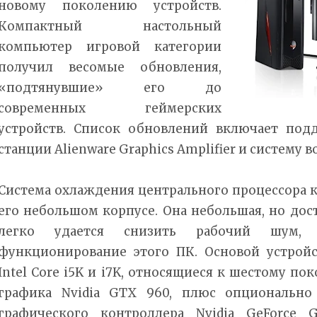
новому поколению устройств.
Компактный настольный
компьютер игровой категории
получил весомые обновления,
«подтянувшие» его до
современных геймерских
устройств. Список обновлений включает под
станции Alienware Graphics Amplifier и систему 
Система охлаждения центрального процессора 
его небольшом корпусе. Она небольшая, но дос
легко удается снизить рабочий шум, 
функционирование этого ПК. Основой устрой
Intel Core i5K и i7K, относящиеся к шестому по
графика Nvidia GTX 960, плюс опционально
графического контроллера Nvidia GeForce 