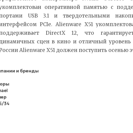
укомплектован оперативной памятью с подд
портами USB 3.1 и твердотельными накоп
интерфейсом PCIe. Alienware X51 укомплекто
поддерживает DirectX 12, что гарантиру
динамичных сцен в кино и отличный уровень 
России Alienware X51 должен поступить осенью э
пании и бренды
торы
ael
мер
5/34