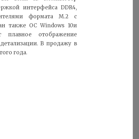
ержкой интерфейса DDR4,
ителями формата M.2 с
ван также ОС Windows 10и
ет плавное отображение
детализации. В продажу в
того года.