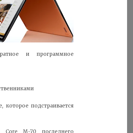
аратное и программное
ественниками
, которое подстраивается
l Core M-70 последнего