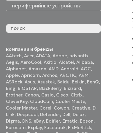
периферийные устройства
периферийные устройства
акустические системы
принтеры и МФУ
оптические приводы
графические планшеты
флеш-накопители
устройства ввода
наушники и гарнитуры
смотреть все
компании и бренды
A4tech
,
Acer
,
ADATA
,
Adobe
,
advantix
,
Aegis
,
AeroCool
,
Akitio
,
Alcatel
,
Alibaba
,
Alphabet
,
Amazon
,
AMD
,
Android
,
AOC
,
Apple
,
Apricorn
,
Archos
,
ARCTIC
,
ARM
,
ASRock
,
Asus
,
Asustek
,
Baidu
,
Belkin
,
BenQ
,
Bing
,
BIOSTAR
,
BlackBerry
,
Blizzard
,
Brother
,
Canon
,
Casio
,
Cisco
,
Citrix
,
CleverKey
,
CloudCoin
,
Cooler Maste
,
Cooler Master
,
Corel
,
Cowon
,
Creative
,
D-
Link
,
Deepcool
,
Defender
,
Dell
,
Delux
,
Digma
,
DNS
,
eBay
,
Edifier
,
Ematic
,
Epson
,
Eurocom
,
Explay
,
Facebook
,
FixMeStick
,