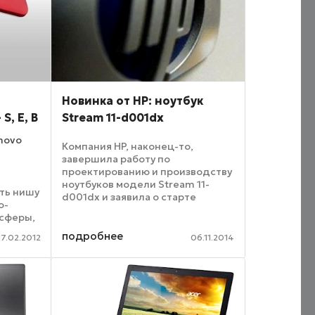
Новинка от HP: ноутбук
S, E, B
Stream 11-d001dx
novo
Компания HP, наконец-то,
завершила работу по
проектированию и производству
ноутбуков модели Stream 11-
ть нишу
d001dx и заявила о старте
о-
продаже этих новейших
 сферы,
бюджетных устройств.
авила
Основными характеристиками
подробнее
17.02.2012
06.11.2014
и
новинки являются равный 1,3 кг
и
вес, использование ...