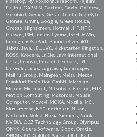
FlatFrog
,
Fly
,
Foxconn
,
Freecom
,
Fujifilm
,
Fujitsu
,
GARMIN
,
Gartner
,
Gavio
,
GeForce
,
Gembird
,
Genius
,
Getac
,
Giada
,
GigaByte
,
Gionee
,
Gmini
,
Google
,
Green House
,
Gresso
,
Highscreen
,
Hotmail
,
HP
,
HTC
,
Huawei
,
IBM
,
Ideum
,
iiyama
,
Intel
,
InWin
,
Iomega
,
iOS
,
iPad
,
iPhone
,
iRiver
,
iRU
,
Jabra
,
Java
,
JBL
,
JVC
,
Kickstarter
,
Kingston
,
KOSS
,
Kyocera
,
LaCie
,
Lava International
,
Leica
,
Lenovo
,
Lexand
,
Lexmark
,
LG
,
LinkedIn
,
Linux
,
Logitech
,
Lunascape
,
Mail.ru Group
,
Maingear
,
Meizu
,
Messe
Frankfurt Exhibition GmbH
,
Microlab
,
Micron
,
Microsoft
,
Mitsubsihi Electric
,
MJX
,
Motion Computing
,
Motorola
,
Mouse
Computer
,
Movavi
,
MOXA
,
Mozilla
,
MSI
,
Musikmesse
,
NEC
,
nethouse
,
Nikon
,
Nintendo
,
Nokia
,
Nokia Siemens
,
Nook
,
NVIDIA
,
OCZ Technology Group
,
Olympus
,
ONYX
,
Opera Software
,
Oppo
,
Oracle
,
ORIGIN PC
,
Oukitel
,
Packard Bell
,
Palit
,