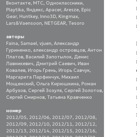
Вконтакте
,
МТС
,
Одноклассники
,
Playtika
,
Яндекс
,
Apacer
,
Aresze
,
Epic
Gear
,
Huntkey
,
Inno3D
,
Kingmax
,
Lars&Vaensoon
,
NETGEAR
,
Tesoro
авторы
Faina
,
Samael
,
vjuen
,
Александр
Гуриненко
,
александр островцов
,
Антон
Платов
,
Василий Запотылок
,
Денис
Лавникевич
,
Дмитрий Саевич
,
Иван
Ковалев
,
Игорь Грень
,
Игорь Савчук
,
Маргарита Парфинчук
,
Михаил
Мощенский
,
Ольга Кирюшкина
,
Роман
Арбузов
,
Сергей Зозуля
,
Сергей Золотов
,
Сергей Смирнов
,
Татьяна Кравченко
номер
2012/05
,
2012/06
,
2012/07
,
2012/08
,
2012/09
,
2012/10
,
2012/11
,
2012/12
,
2012/13
,
2012/14
,
2012/15
,
2012/16
,