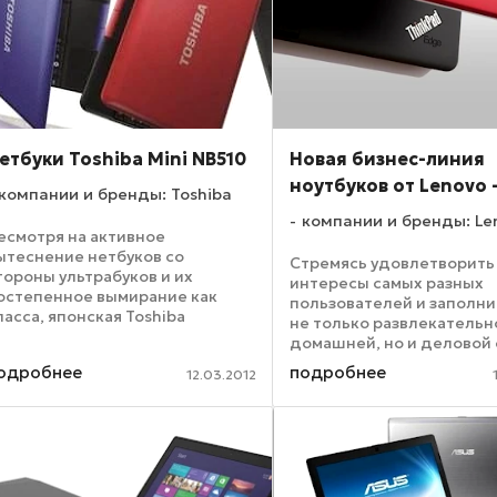
етбуки Toshiba Mini NB510
Новая бизнес-линия
ноутбуков от Lenovo - 
компании и бренды: Toshiba
компании и бренды: Le
есмотря на активное
ытеснение нетбуков со
Стремясь удовлетворить
тороны ультрабуков и их
интересы самых разных
остепенное вымирание как
пользователей и заполни
ласса, японская Toshiba
не только развлекательн
ытается протянуть рынку руку
домашней, но и деловой
омощи. Корпорацией был
компания Lenovo предст
одробнее
подробнее
редставлен Mini NB510 – нетбук
12.03.2012
сразу три бизнес-новинк
а базе двухъядерного
премиум-класса. Ноутбук
роцессора Intel Atom ...
принадлежат к сериям S
(премиум-класс), ...