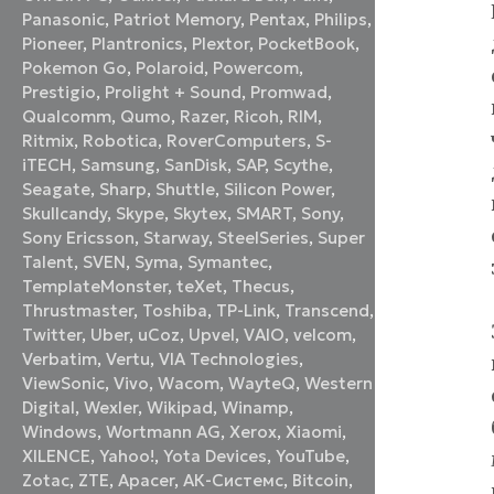
Panasonic
,
Patriot Memory
,
Pentax
,
Philips
,
Pioneer
,
Plantronics
,
Plextor
,
PocketBook
,
Pokemon Go
,
Polaroid
,
Powercom
,
Prestigio
,
Prolight + Sound
,
Promwad
,
Qualcomm
,
Qumo
,
Razer
,
Ricoh
,
RIM
,
Ritmix
,
Robotica
,
RoverComputers
,
S-
iTECH
,
Samsung
,
SanDisk
,
SAP
,
Scythe
,
Seagate
,
Sharp
,
Shuttle
,
Silicon Power
,
Skullcandy
,
Skype
,
Skytex
,
SMART
,
Sony
,
Sony Ericsson
,
Starway
,
SteelSeries
,
Super
Talent
,
SVEN
,
Syma
,
Symantec
,
TemplateMonster
,
teXet
,
Thecus
,
Thrustmaster
,
Toshiba
,
TP-Link
,
Transcend
,
Twitter
,
Uber
,
uCoz
,
Upvel
,
VAIO
,
velcom
,
Verbatim
,
Vertu
,
VIA Technologies
,
ViewSonic
,
Vivo
,
Wacom
,
WayteQ
,
Western
Digital
,
Wexler
,
Wikipad
,
Winamp
,
Windows
,
Wortmann AG
,
Xerox
,
Xiaomi
,
XILENCE
,
Yahoo!
,
Yota Devices
,
YouTube
,
Zotac
,
ZTE
,
Аpacer
,
АК-Системс
,
Вitcoin
,