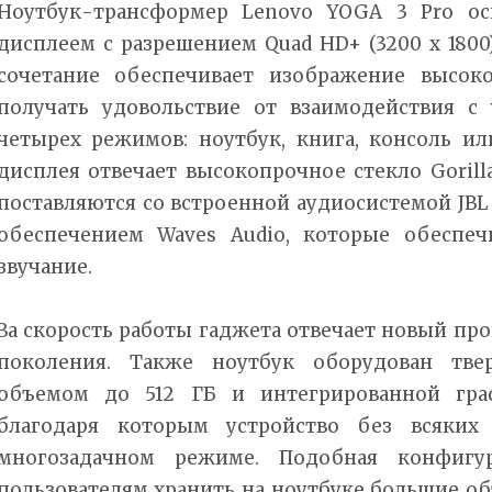
Ноутбук-трансформер Lenovo YOGA 3 Pro ос
дисплеем с разрешением Quad HD+ (3200 x 1800)
сочетание обеспечивает изображение высоко
получать удовольствие от взаимодействия с
четырех режимов: ноутбук, книга, консоль ил
дисплея отвечает высокопрочное стекло Gorilla
поставляются со встроенной аудиосистемой JB
обеспечением Waves Audio, которые обеспе
звучание.
За скорость работы гаджета отвечает новый проц
поколения. Также ноутбук оборудован тве
объемом до 512 ГБ и интегрированной граф
благодаря которым устройство без всяких 
многозадачном режиме. Подобная конфигу
пользователям хранить на ноутбуке большие о