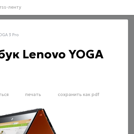
rss-ленту
OGA 3 Pro
ук Lenovo YOGA
ться
печать
сохранить как pdf