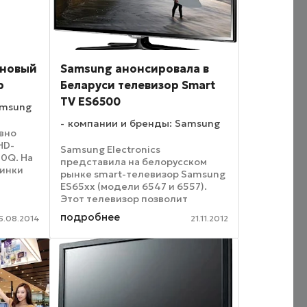
 новый
Samsung анонсировала в
р
Беларуси телевизор Smart
TV ES6500
amsung
компании и бренды: Samsung
авно
HD-
Samsung Electronics
0Q. На
представила на белорусском
винки
рынке smart-телевизор Samsung
ES65xx (модели 6547 и 6557).
в 31.5
Этот телевизор позволит
во
погрузиться в мир цифровых
подробнее
лось
5.08.2014
21.11.2012
развлечений и станет центром
которые
домашнего мультимедийного
пространства. Новый Samsung
ES6500 ...