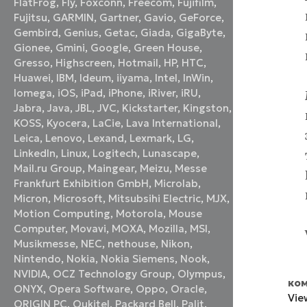
FlatFrog
,
Fly
,
Foxconn
,
Freecom
,
Fujifilm
,
Fujitsu
,
GARMIN
,
Gartner
,
Gavio
,
GeForce
,
Gembird
,
Genius
,
Getac
,
Giada
,
GigaByte
,
Gionee
,
Gmini
,
Google
,
Green House
,
Gresso
,
Highscreen
,
Hotmail
,
HP
,
HTC
,
Huawei
,
IBM
,
Ideum
,
iiyama
,
Intel
,
InWin
,
Iomega
,
iOS
,
iPad
,
iPhone
,
iRiver
,
iRU
,
Jabra
,
Java
,
JBL
,
JVC
,
Kickstarter
,
Kingston
,
KOSS
,
Kyocera
,
LaCie
,
Lava International
,
Leica
,
Lenovo
,
Lexand
,
Lexmark
,
LG
,
LinkedIn
,
Linux
,
Logitech
,
Lunascape
,
Mail.ru Group
,
Maingear
,
Meizu
,
Messe
Frankfurt Exhibition GmbH
,
Microlab
,
Micron
,
Microsoft
,
Mitsubsihi Electric
,
MJX
,
Motion Computing
,
Motorola
,
Mouse
Computer
,
Movavi
,
MOXA
,
Mozilla
,
MSI
,
Musikmesse
,
NEC
,
nethouse
,
Nikon
,
Nintendo
,
Nokia
,
Nokia Siemens
,
Nook
,
NVIDIA
,
OCZ Technology Group
,
Olympus
,
ком
ONYX
,
Opera Software
,
Oppo
,
Oracle
,
Vie
ORIGIN PC
,
Oukitel
,
Packard Bell
,
Palit
,