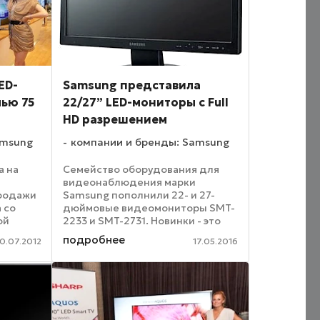
ED-
Samsung представила
лью 75
22/27” LED-мониторы с Full
HD разрешением
amsung
компании и бренды: Samsung
а на
Семейство оборудования для
видеонаблюдения марки
родажи
Samsung пополнили 22- и 27-
 со
дюймовые видеомониторы SMT-
ой
2233 и SMT-2731. Новинки - это
ю
LCD-матрицы с разрешением
подробнее
10.07.2012
17.05.2016
я
1920x1080 точек и малым
я 75
временем отклика пикселя
омного
(около 5 мс), что позволит
использовать ...