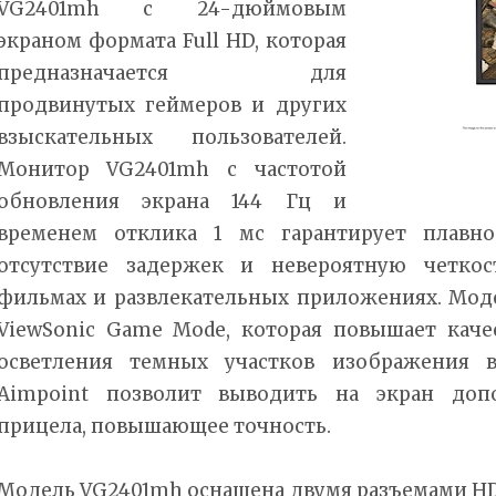
VG2401mh с 24-дюймовым
экраном формата Full HD, которая
предназначается для
продвинутых геймеров и других
взыскательных пользователей.
Монитор VG2401mh с частотой
обновления экрана 144 Гц и
временем отклика 1 мс гарантирует плавно
отсутствие задержек и невероятную четкос
фильмах и развлекательных приложениях. Мод
ViewSonic Game Mode, которая повышает каче
осветления темных участков изображения в
Aimpoint позволит выводить на экран допо
прицела, повышающее точность.
Модель VG2401mh оснащена двумя разъемами HDMI