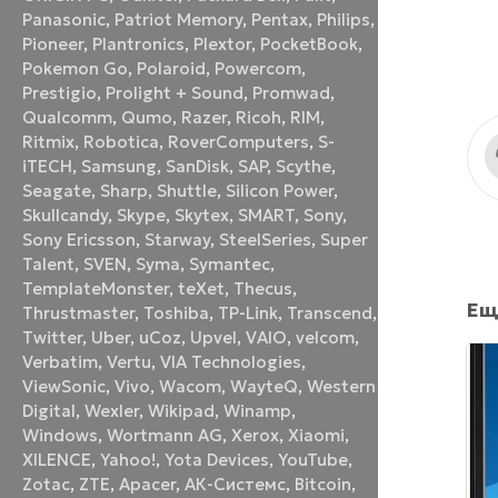
Panasonic
,
Patriot Memory
,
Pentax
,
Philips
,
Pioneer
,
Plantronics
,
Plextor
,
PocketBook
,
Pokemon Go
,
Polaroid
,
Powercom
,
Prestigio
,
Prolight + Sound
,
Promwad
,
Qualcomm
,
Qumo
,
Razer
,
Ricoh
,
RIM
,
Ritmix
,
Robotica
,
RoverComputers
,
S-
iTECH
,
Samsung
,
SanDisk
,
SAP
,
Scythe
,
Seagate
,
Sharp
,
Shuttle
,
Silicon Power
,
Skullcandy
,
Skype
,
Skytex
,
SMART
,
Sony
,
Sony Ericsson
,
Starway
,
SteelSeries
,
Super
Talent
,
SVEN
,
Syma
,
Symantec
,
TemplateMonster
,
teXet
,
Thecus
,
Ещ
Thrustmaster
,
Toshiba
,
TP-Link
,
Transcend
,
Twitter
,
Uber
,
uCoz
,
Upvel
,
VAIO
,
velcom
,
Verbatim
,
Vertu
,
VIA Technologies
,
ViewSonic
,
Vivo
,
Wacom
,
WayteQ
,
Western
Digital
,
Wexler
,
Wikipad
,
Winamp
,
Windows
,
Wortmann AG
,
Xerox
,
Xiaomi
,
XILENCE
,
Yahoo!
,
Yota Devices
,
YouTube
,
Zotac
,
ZTE
,
Аpacer
,
АК-Системс
,
Вitcoin
,