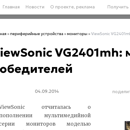
Главная
Новости
О проекте, реклама
Получить 
вная
»
периферийные устройства
»
мониторы
»
ViewSonic VG2401m
iewSonic VG2401mh: 
обедителей
04.09.2014
подели
ViewSonic отчиталась о
пополнении мультимедийной
серии мониторов моделью