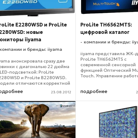
roLite E2280WSD и ProLite
ProLite TH6562MTS:
2280WSD: новые
цифровой каталог
ониторы iiyama
компании и бренды: ii
компании и бренды: iiyama
iiyama представила ЖК-
ProLite TH6562MTS с
iyama анонсировала сразу две
современной сенсорной
овинки с диагональю 22 дюйма
функцией Оптический Mul
 LED-подсветкой: ProLite
Touch. Управление работ
2280WSD и ProLite B2280WSD.
панели простое и комфор
одели отличаются корректной
На экран не требуется на
ветопередачей, быстрым
одробнее
подробнее
достаточно к нему слегк
23.08.2012
2
ременем отклика — 5 мс и
прикоснуться. Одним
овременной функцией
движением можно ...
втоматической корректировки