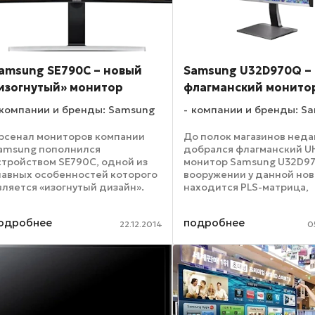
amsung SE790C – новый
Samsung U32D970Q –
изогнутый» монитор
флагманский монито
компании и бренды: Samsung
компании и бренды: S
рсенал мониторов компании
До полок магазинов нед
amsung пополнился
добрался флагманский U
стройством SE790C, одной из
монитор Samsung U32D97
лавных особенностей которого
вооружении у данной но
вляется «изогнутый дизайн».
находится PLS-матрица,
омпания-производитель
обладающая диагональю 
озиционирует новый монитор
дюйма. Данное устройст
одробнее
подробнее
ак решение, подходящее
специально разрабатыва
22.12.2014
0
юбителям кинематографа.
для тех пользователей, 
иагональ ...
...