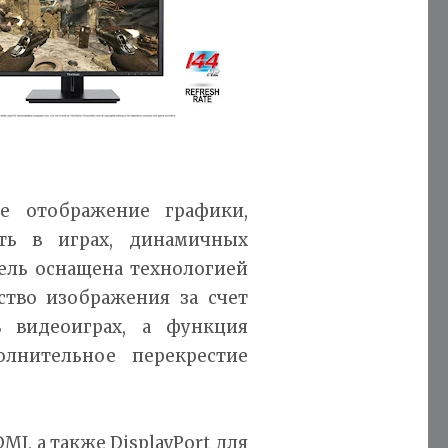
е отображение графики,
ть в играх, динамичных
ель оснащена технологией
ство изображения за счет
 видеоиграх, а функция
лнительное перекрестие
, а также DisplayPort для