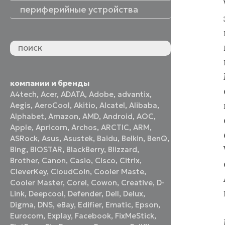
периферийные устройства
периферийные устройства
акустические системы
принтеры и МФУ
оптические приводы
графические планшеты
флеш-накопители
устройства ввода
наушники и гарнитуры
смотреть все
компании и бренды
A4tech
,
Acer
,
ADATA
,
Adobe
,
advantix
,
Aegis
,
AeroCool
,
Akitio
,
Alcatel
,
Alibaba
,
Alphabet
,
Amazon
,
AMD
,
Android
,
AOC
,
Apple
,
Apricorn
,
Archos
,
ARCTIC
,
ARM
,
ASRock
,
Asus
,
Asustek
,
Baidu
,
Belkin
,
BenQ
,
Bing
,
BIOSTAR
,
BlackBerry
,
Blizzard
,
Brother
,
Canon
,
Casio
,
Cisco
,
Citrix
,
CleverKey
,
CloudCoin
,
Cooler Maste
,
Cooler Master
,
Corel
,
Cowon
,
Creative
,
D-
Link
,
Deepcool
,
Defender
,
Dell
,
Delux
,
Digma
,
DNS
,
eBay
,
Edifier
,
Ematic
,
Epson
,
Eurocom
,
Explay
,
Facebook
,
FixMeStick
,