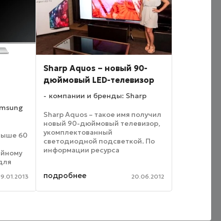
Sharp Aquos – новый 90-
дюймовый LED-телевизор
компании и бренды: Sharp
amsung
Sharp Aquos – такое имя получил
новый 90-дюймовый телевизор,
укомплектованный
выше 60
светодиодной подсветкой. По
информации ресурса
ийному
PCMag.com, данное устройство
для
является самым большим в мире
ой
подробнее
LED-телевизором. Весит
9.01.2013
20.06.2012
й
устройство 64 кг, а толщина
алью
корпуса его ...
чевыми