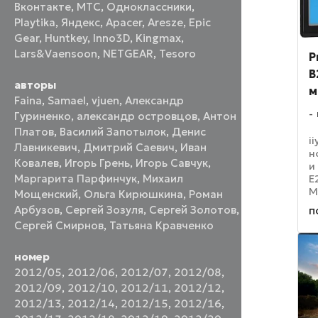
Вконтакте
,
МТС
,
Одноклассники
,
Playtika
,
Яндекс
,
Apacer
,
Aresze
,
Epic
Gear
,
Huntkey
,
Inno3D
,
Kingmax
,
Lars&Vaensoon
,
NETGEAR
,
Tesoro
P
B
авторы
м
Faina
,
Samael
,
vjuen
,
Александр
Гуриненко
,
александр островцов
,
Антон
Платов
,
Василий Запотылок
,
Денис
i
Лавникевич
,
Дмитрий Саевич
,
Иван
н
Ковалев
,
Игорь Грень
,
Игорь Савчук
,
и
Маргарита Парфинчук
,
Михаил
E
М
Мощенский
,
Ольга Кирюшкина
,
Роман
ц
Арбузов
,
Сергей Зозуля
,
Сергей Золотов
,
п
в
Сергей Смирнов
,
Татьяна Кравченко
с
а
...
номер
2012/05
,
2012/06
,
2012/07
,
2012/08
,
2012/09
,
2012/10
,
2012/11
,
2012/12
,
2012/13
,
2012/14
,
2012/15
,
2012/16
,