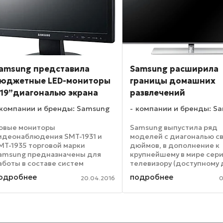
amsung представила
Samsung расширила
юджетные LED-мониторы
границы домашних
 19”диагональю экрана
развлечений
компании и бренды: Samsung
компании и бренды: S
овые мониторы
Samsung выпустила ряд
идеонаблюдения SMT-1931 и
моделей с диагональю с
MT-1935 торговой марки
дюймов, в дополнение к
amsung предназначены для
крупнейшему в мире сер
аботы в составе систем
телевизору (доступному 
хранного видеоконтроля.
широкой потребительск
одробнее
подробнее
20.04.2016
0
овместимость с камерами и
аудитории) сверхвысоко
идеорегистраторами
четкости (UHD) с диагон
азличных поколений
экрана 110 дюймов. Клю
беспечивается наличием у SMT-
техническими ...
31 и ...