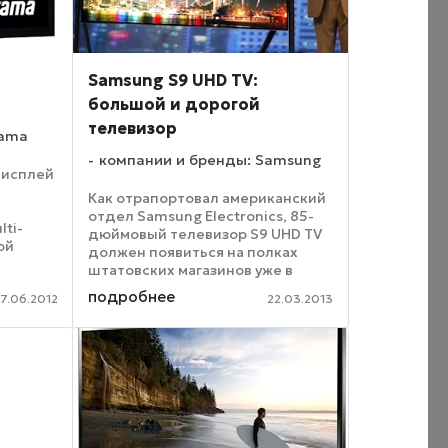
Samsung S9 UHD TV:
большой и дорогой
телевизор
yama
компании и бренды: Samsung
дисплей
Как отрапортовал американский
отдел Samsung Electronics, 85-
ti-
дюймовый телевизор S9 UHD TV
ой
должен появиться на полках
тное.
штатовских магазинов уже в
жимать,
конце этого месяца. При этом
подробнее
а
7.06.2012
22.03.2013
девайс будет обладать
заоблачной ценой в $39 999.
Разумеется, столько за ...