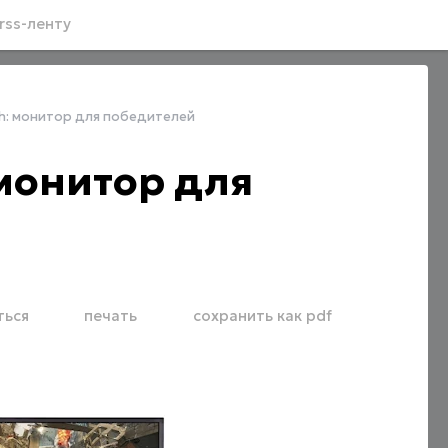
rss-ленту
h: монитор для победителей
монитор для
ться
печать
сохранить как pdf