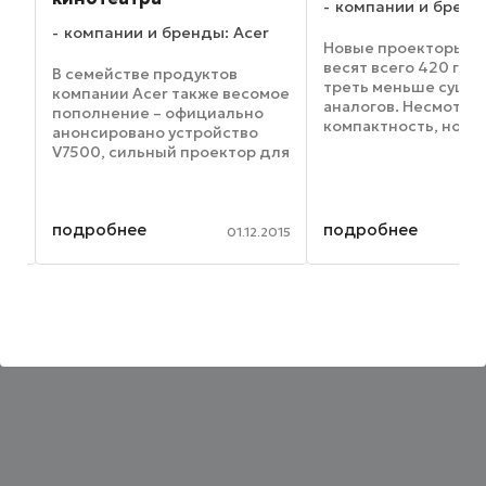
компании и бренд
компании и бренды: Acer
а
Новые проекторы K13
весят всего 420 гр., 
В семействе продуктов
ю
треть меньше суще
компании Acer также весомое
аналогов. Несмотря 
пополнение – официально
компактность, нови
анонсировано устройство
обладают высоким
V7500, сильный проектор для
разрешением 1280х
домашнего кинотеатра с
н.
пикселей и всеми
отличным набором
ор
стандартными функ
возможностей. Устройство
классических порта
подробнее
подробнее
обладает разрешением Full
012
01.12.2015
проекторов. Более ..
HD, а также может
похвалиться ...