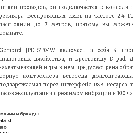
лишен проводов, он подключается к консоли
ресивера. Беспроводная связь на частоте 2.4 Г
расстоянии до 7 метров, поэтому вы может
комнате.
Gembird JPD-ST04W включает в себя 4 про
аналоговых джойстика, и крестовину D-pad. 
захватывающей игры в нем предусмотрена обрат
корпус контроллера встроена долгоиграюща
подзаряжаемая через интерфейс USB. Ресурса а
часов эксплуатации с режимом вибрации и 100 час
пании и бренды
bird
мер