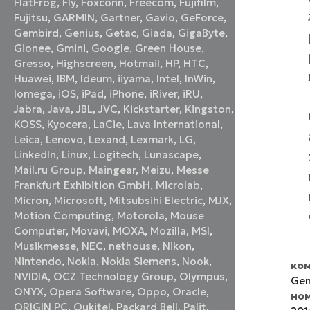
FlatFrog
,
Fly
,
Foxconn
,
Freecom
,
Fujifilm
,
Fujitsu
,
GARMIN
,
Gartner
,
Gavio
,
GeForce
,
Gembird
,
Genius
,
Getac
,
Giada
,
GigaByte
,
Gionee
,
Gmini
,
Google
,
Green House
,
Gresso
,
Highscreen
,
Hotmail
,
HP
,
HTC
,
Huawei
,
IBM
,
Ideum
,
iiyama
,
Intel
,
InWin
,
Iomega
,
iOS
,
iPad
,
iPhone
,
iRiver
,
iRU
,
Jabra
,
Java
,
JBL
,
JVC
,
Kickstarter
,
Kingston
,
KOSS
,
Kyocera
,
LaCie
,
Lava International
,
Leica
,
Lenovo
,
Lexand
,
Lexmark
,
LG
,
LinkedIn
,
Linux
,
Logitech
,
Lunascape
,
Mail.ru Group
,
Maingear
,
Meizu
,
Messe
Frankfurt Exhibition GmbH
,
Microlab
,
Micron
,
Microsoft
,
Mitsubsihi Electric
,
MJX
,
Motion Computing
,
Motorola
,
Mouse
Computer
,
Movavi
,
MOXA
,
Mozilla
,
MSI
,
Musikmesse
,
NEC
,
nethouse
,
Nikon
,
Nintendo
,
Nokia
,
Nokia Siemens
,
Nook
,
ком
NVIDIA
,
OCZ Technology Group
,
Olympus
,
Gem
ONYX
,
Opera Software
,
Oppo
,
Oracle
,
но
ORIGIN PC
,
Oukitel
,
Packard Bell
,
Palit
,