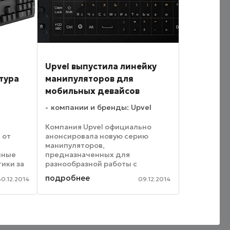
Upvel выпустила линейку
тура
манипуляторов для
мобильных девайсов
компании и бренды: Upvel
Компания Upvel официально
 от
анонсировала новую серию
,
манипуляторов,
чные
предназначенных для
ики за
разнообразной работы с
нка
мобильными устройствами и с
подробнее
30.12.2014
09.12.2014
«умными» телевизорами. Все эти
ерам,
манипуляторы принадлежат к
м,
категории беспроводных
устройств, в общей сложности в
...