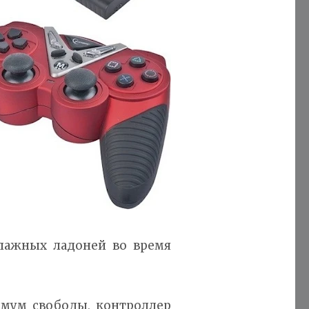
влажных ладоней во время
имум свободы, контроллер