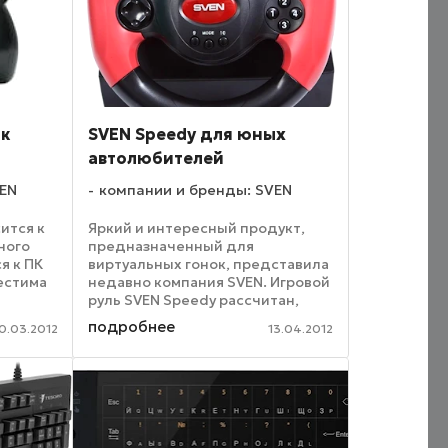
ак
SVEN Speedy для юных
автолюбителей
VEN
компании и бренды: SVEN
ится к
Яркий и интересный продукт,
ного
предназначенный для
я к ПК
виртуальных гонок, представила
естима
недавно компания SVEN. Игровой
руль SVEN Speedy рассчитан,
прежде всего, на молодежную
подробнее
0.03.2012
13.04.2012
аудиторию, хотя ничто не
мешает ощутить с ним все
умя
«чудеса на виражах» и взрослому
...