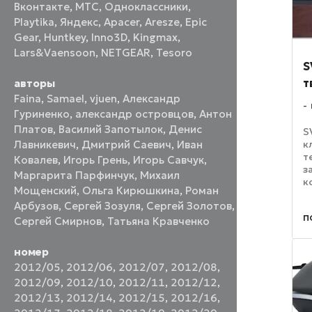
Вконтакте
,
МТС
,
Одноклассники
,
Playtika
,
Яндекс
,
Apacer
,
Aresze
,
Epic
Gear
,
Huntkey
,
Inno3D
,
Kingmax
,
Lars&Vaensoon
,
NETGEAR
,
Tesoro
S
т
авторы
Faina
,
Samael
,
vjuen
,
Александр
Гуриненко
,
александр островцов
,
Антон
Платов
,
Василий Запотылок
,
Денис
S
к
Лавникевич
,
Дмитрий Саевич
,
Иван
т
Ковалев
,
Игорь Грень
,
Игорь Савчук
,
з
Маргарита Парфинчук
,
Михаил
к
Мощенский
,
Ольга Кирюшкина
,
Роман
в
Арбузов
,
Сергей Зозуля
,
Сергей Золотов
,
м
п
с
Сергей Смирнов
,
Татьяна Кравченко
у
у
номер
2012/05
,
2012/06
,
2012/07
,
2012/08
,
2012/09
,
2012/10
,
2012/11
,
2012/12
,
2012/13
,
2012/14
,
2012/15
,
2012/16
,