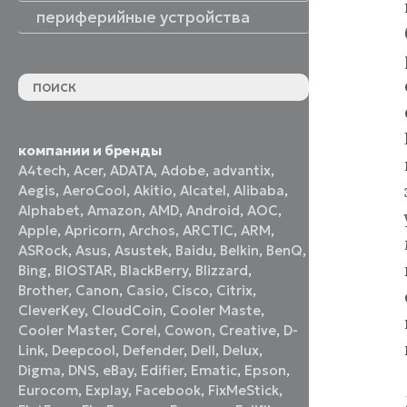
периферийные устройства
периферийные устройства
акустические системы
принтеры и МФУ
оптические приводы
графические планшеты
флеш-накопители
устройства ввода
наушники и гарнитуры
смотреть все
компании и бренды
A4tech
,
Acer
,
ADATA
,
Adobe
,
advantix
,
Aegis
,
AeroCool
,
Akitio
,
Alcatel
,
Alibaba
,
Alphabet
,
Amazon
,
AMD
,
Android
,
AOC
,
Apple
,
Apricorn
,
Archos
,
ARCTIC
,
ARM
,
ASRock
,
Asus
,
Asustek
,
Baidu
,
Belkin
,
BenQ
,
Bing
,
BIOSTAR
,
BlackBerry
,
Blizzard
,
Brother
,
Canon
,
Casio
,
Cisco
,
Citrix
,
CleverKey
,
CloudCoin
,
Cooler Maste
,
Cooler Master
,
Corel
,
Cowon
,
Creative
,
D-
Link
,
Deepcool
,
Defender
,
Dell
,
Delux
,
Digma
,
DNS
,
eBay
,
Edifier
,
Ematic
,
Epson
,
Eurocom
,
Explay
,
Facebook
,
FixMeStick
,