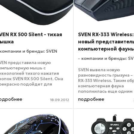
VEN RX 500 Silent - тихая
SVEN RX-333 Wireless:
ышка
новый представител
компьютерной фаун
компании и бренды: SVEN
компании и бренды: S
VEN представила новую
омпьютерную мышь с
SVEN вывела новую
ехнологией тихого нажатия
разновидность грызуна –
нопок SVEN RX 500 Silent. Она
RX-333 Wireless. Таким об
рекрасно подойдет для
компьютерная фауна
одовых ситуаций, когда очень
пополнилась еще одним
ужно не шуметь. Высокоточная
интересным представит
одробнее
подробнее
птическая технология SVEN RX
18.09.2012
Начавшись более чем по
00 Silent позволит сенсору ...
назад, эксперимент зав
очень успешно. Как пока
результаты, ...