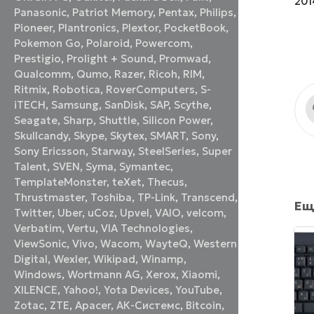
201
Panasonic
,
Patriot Memory
,
Pentax
,
Philips
,
Pioneer
,
Plantronics
,
Plextor
,
PocketBook
,
Pokemon Go
,
Polaroid
,
Powercom
,
Prestigio
,
Prolight + Sound
,
Promwad
,
Qualcomm
,
Qumo
,
Razer
,
Ricoh
,
RIM
,
Ritmix
,
Robotica
,
RoverComputers
,
S-
iTECH
,
Samsung
,
SanDisk
,
SAP
,
Scythe
,
Seagate
,
Sharp
,
Shuttle
,
Silicon Power
,
Skullcandy
,
Skype
,
Skytex
,
SMART
,
Sony
,
Sony Ericsson
,
Starway
,
SteelSeries
,
Super
Talent
,
SVEN
,
Syma
,
Symantec
,
TemplateMonster
,
teXet
,
Thecus
,
Thrustmaster
,
Toshiba
,
TP-Link
,
Transcend
,
Ещ
Twitter
,
Uber
,
uCoz
,
Upvel
,
VAIO
,
velcom
,
Verbatim
,
Vertu
,
VIA Technologies
,
ViewSonic
,
Vivo
,
Wacom
,
WayteQ
,
Western
Digital
,
Wexler
,
Wikipad
,
Winamp
,
Windows
,
Wortmann AG
,
Xerox
,
Xiaomi
,
XILENCE
,
Yahoo!
,
Yota Devices
,
YouTube
,
Zotac
,
ZTE
,
Аpacer
,
АК-Системс
,
Вitcoin
,