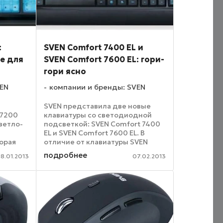
:
SVEN Comfort 7400 EL и
е для
SVEN Comfort 7600 EL: гори-
гори ясно
VEN
компании и бренды: SVEN
SVEN представила две новые
 7200
клавиатуры со светодиодной
ветло-
подсветкой: SVEN Сomfort 7400
EL и SVEN Comfort 7600 EL. В
торая
отличие от клавиатуры SVEN
 ночное
Сomfort 7200 EL в этих моделях
подробнее
8.01.2013
07.02.2013
подсвечиваются лишь символы,
это не
а не вся поверхность клавиш.
но. ...
Приятные, слегка ...