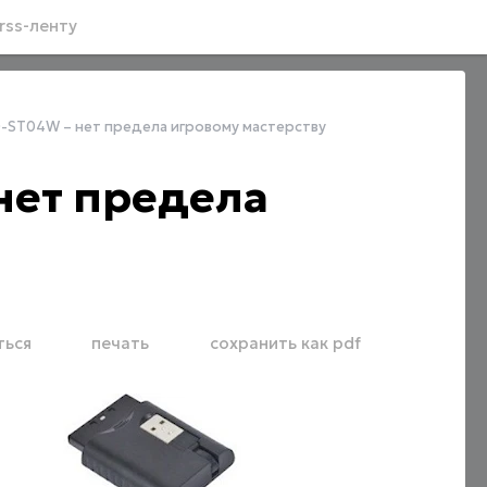
rss-ленту
-ST04W – нет предела игровому мастерству
нет предела
ться
печать
сохранить как pdf