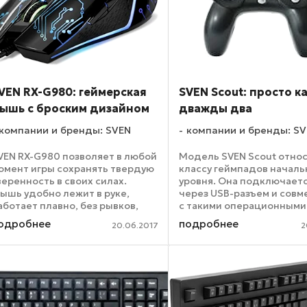
VEN RX-G980: геймерская
SVEN Scout: просто к
ышь с броским дизайном
дважды два
компании и бренды: SVEN
компании и бренды: S
VEN RX-G980 позволяет в любой
Модель SVEN Scout относ
омент игры сохранять твердую
классу геймпадов началь
веренность в своих силах.
уровня. Она подключаетс
ышь удобно лежит в руке,
через USB-разъем и совм
аботает плавно, без рывков,
с такими операционными
лагодаря утяжеленной
системами как Windows
одробнее
подробнее
20.06.2017
2
онструкции. Качественный
95/98/2000/XP/Vista/7.
овременный сенсор
Манипулятор имеет
беспечивает высокую точность
классическую форму с дв
рукоятками. ...