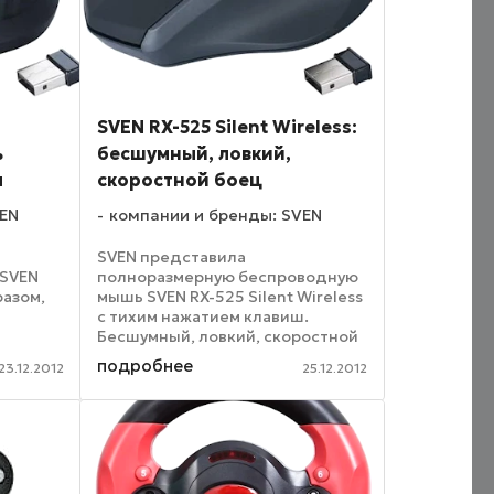
SVEN RX-525 Silent Wireless:
ь
бесшумный, ловкий,
ы
скоростной боец
VEN
компании и бренды: SVEN
SVEN представила
 SVEN
полноразмерную беспроводную
разом,
мышь SVEN RX-525 Silent Wireless
с тихим нажатием клавиш.
Бесшумный, ловкий, скоростной
елем.
– настоящий суперсолдат среди
подробнее
23.12.2012
25.12.2012
лгода
манипуляторов. Одеяние у
ершился
модели черное, как у ниндзя, по
зывают
бокам присутствуют ...