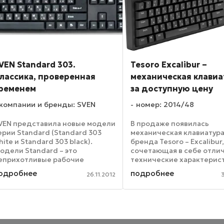
VEN Standard 303.
Tesoro Excalibur –
лассика, проверенная
механическая клавиа
ременем
за доступную цену
компании и бренды: SVEN
номер: 2014/48
VEN представила новые модели
В продаже появилась
ерии Standard (Standard 303
механическая клавиатура
hite и Standard 303 black).
бренда Tesoro – Excalibur
одели Standard – это
сочетающая в себе отли
еприхотливые рабочие
технические характерист
ошадки, надежные и легкие в
доступные деньги. Нови
одробнее
подробнее
26.11.2012
спользовании. Классическая
будет интересна как
ечатная раскладка содержит
профессиональным гейм
имволы латиницы (белого или ...
так и офисным работника
проводящим за ...