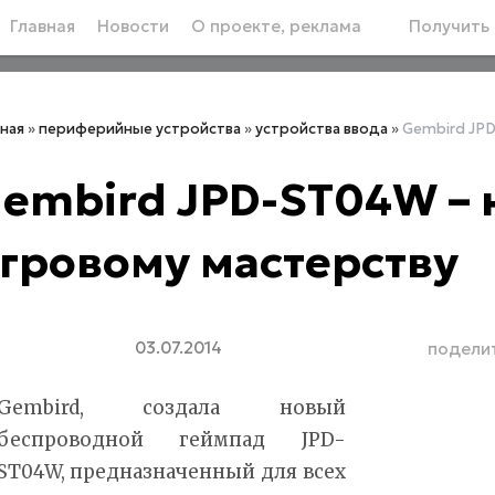
Главная
Новости
О проекте, реклама
Получить 
вная
»
периферийные устройства
»
устройства ввода
»
Gembird JPD
embird JPD-ST04W – 
гровому мастерству
03.07.2014
подели
Gembird, создала новый
беспроводной геймпад JPD-
ST04W, предназначенный для всех