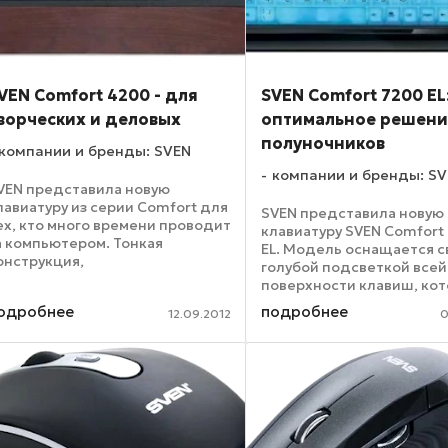
VEN Comfort 4200 - для
SVEN Comfort 7200 EL
ворческих и деловых
оптимальное решени
полуночников
компании и бренды: SVEN
компании и бренды: S
VEN представила новую
лавиатуру из серии Сomfort для
SVEN представила новую
ех, кто много времени проводит
клавиатуру SVEN Сomfort
а компьютером. Тонкая
EL. Модель оснащается с
онструкция,
голубой подсветкой всей
ысококачественная мембрана –
поверхности клавиш, ко
одель SVEN Comfort 4200
оптимальна для работы в
одробнее
подробнее
оздавалась для того, чтобы
12.09.2012
0
время. Что ни говори, а
меньшать нагрузку на руки. В
светящаяся клавиатура – 
стройстве ...
только стильно, но и полез