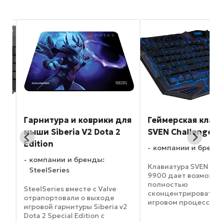
а и коврики для
Геймерская клавиатура
Гей
ria V2 Dota 2
SVEN Challenge 9900
RX-
ди
компании и бренды: SVEN
 и бренды:
ко
Клавиатура SVEN Challenge
es
9900 дает возможность
Мыш
полностью
улу
 вместе с Valve
сконцентрироваться на
бог
вали о выходе
игровом процессе, не
Ком
нитуры Siberia v2
отвлекаясь на
G98
al Edition с
несущественные мелочи.