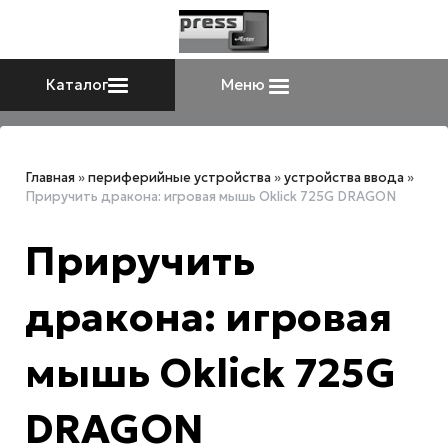
Каталог
Меню
Главная
»
периферийные устройства
»
устройства ввода
»
Приручить дракона: игровая мышь Oklick 725G DRAGON
Приручить
дракона: игровая
мышь Oklick 725G
DRAGON