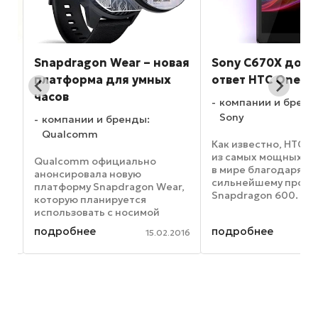
Snapdragon Wear – новая
Sony C670X дос
ти
платформа для умных
ответ HTC One?
часов
компании и бренд
Sony
компании и бренды:
Qualcomm
Как известно, HTC O
из самых мощных т
Qualcomm официально
в мире благодаря ег
анонсировала новую
сильнейшему проце
во
платформу Snapdragon Wear,
Snapdragon 600. Тем
которую планируется
менее, другие
использовать с носимой
производители тож
электроникой и со смарт-
подробнее
подробнее
дремлют – так, по
016
15.02.2016
у
часами. Основой устройства
информации Xperia b
Не
стала новая система-на-чипе,
настоящее время So
получившая название
разработкой ...
Snapdragon Wear 2100. Как
утверждается, ...