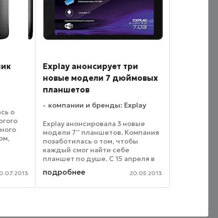
ник
Explay анонсирует три
новые модели 7 дюймовых
планшетов
компании и бренды: Explay
сь о
огого
Explay анонсировала 3 новые
нного
модели 7’’ планшетов. Компания
ом,
позаботилась о том, чтобы
каждый смог найти себе
селей.
планшет по душе. С 15 апреля в
продаже появился новый
подробнее
0.07.2013
20.05.2013
планшет Surfer 7.32 с 3G-
овая
модемом. Эта модель
комплектуется 7 дюймовым TFT
дисплеем c ...