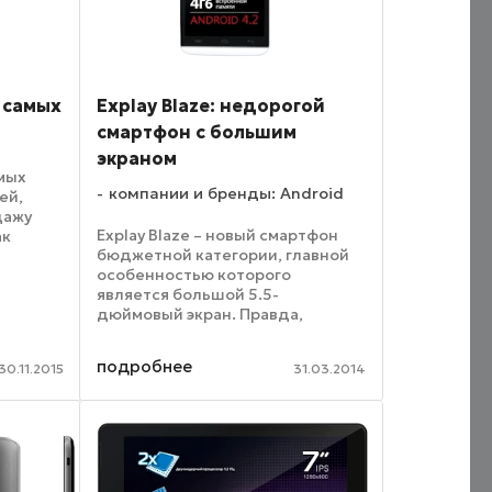
з самых
Explay Blaze: недорогой
смартфон с большим
экраном
амых
компании и бренды: Android
ей,
дажу
Explay Blaze – новый смартфон
ак
бюджетной категории, главной
й
особенностью которого
является большой 5.5-
dows.
дюймовый экран. Правда,
и
разрешение у этого дисплея
олщина
достаточно скромное,
подробнее
30.11.2015
31.03.2014
насчитывает оно всего 960х540
пикселей. Однако матрица
довольно ...