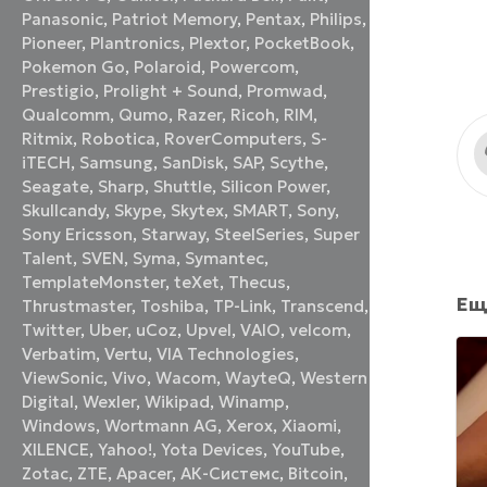
Panasonic
,
Patriot Memory
,
Pentax
,
Philips
,
Pioneer
,
Plantronics
,
Plextor
,
PocketBook
,
Pokemon Go
,
Polaroid
,
Powercom
,
Prestigio
,
Prolight + Sound
,
Promwad
,
Qualcomm
,
Qumo
,
Razer
,
Ricoh
,
RIM
,
Ritmix
,
Robotica
,
RoverComputers
,
S-
iTECH
,
Samsung
,
SanDisk
,
SAP
,
Scythe
,
Seagate
,
Sharp
,
Shuttle
,
Silicon Power
,
Skullcandy
,
Skype
,
Skytex
,
SMART
,
Sony
,
Sony Ericsson
,
Starway
,
SteelSeries
,
Super
Talent
,
SVEN
,
Syma
,
Symantec
,
TemplateMonster
,
teXet
,
Thecus
,
Ещ
Thrustmaster
,
Toshiba
,
TP-Link
,
Transcend
,
Twitter
,
Uber
,
uCoz
,
Upvel
,
VAIO
,
velcom
,
Verbatim
,
Vertu
,
VIA Technologies
,
ViewSonic
,
Vivo
,
Wacom
,
WayteQ
,
Western
Digital
,
Wexler
,
Wikipad
,
Winamp
,
Windows
,
Wortmann AG
,
Xerox
,
Xiaomi
,
XILENCE
,
Yahoo!
,
Yota Devices
,
YouTube
,
Zotac
,
ZTE
,
Аpacer
,
АК-Системс
,
Вitcoin
,