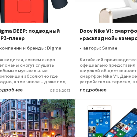
igma DEEP: подводный
Doov Nike V1: смартфо
P3-плеер
«раскладной» камер
компании и бренды: Digma
авторы: Samael
ак видится, совсем скоро
Китайский производител
еломаны смогут слушать
официально представил
юбимые музыкальные
широкой общественност
омпозиции абсолютно где
смартфон Nike V1. Данно
годно, в том числе – даже под
устройство интересно, в
одой. Именно для этого
очередь, благодаря кам
одробнее
подробнее
05.03.2013
редназначен MP3-плеер Digma
очень необычной констр
eep, главная особенность
Дело в том, что данная к
оторого – защита корпуса от
обладает «раскладным» ..
аги и брызг ...