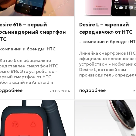
esire 616 – первый
Desire L – «крепкий
осьмиядерный смартфон
середнячок» от HTC
TC
компании и бренды: H
компании и бренды: HTC
Линейка смартфонов HTC
официально пополнилас
 Китае был официально
устройством – мобильни
редставлен смартфон HTC
Desire L, который сам
esire 616. Это устройство –
производитель определя
ервый смартфон от HTC,
гаджет среднего уровня.
аботающий на Android и
девайс оснащается Super
меющий при этом на
одробнее
подробнее
экраном, диагональ кото
28.03.2014
2
ооружении восьмиядерный
насчитывает 4.3 дюйма, а 
роцессор. В данном случае это
система-на-чипе» MediaTek
T6592, обладающая ...