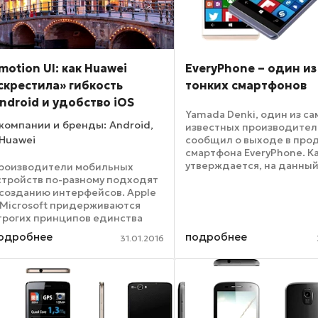
motion UI: как Huawei
EveryPhone – один и
скрестила» гибкость
тонких смартфонов
ndroid и удобство iOS
Yamada Denki, один из с
компании и бренды: Android,
известных производител
Huawei
сообщил о выходе в про
смартфона EveryPhone. К
утверждается, на данны
роизводители мобильных
момент это самый тонкий
стройств по-разному подходят
коммуникатор на ОС Win
 созданию интерфейсов. Apple
Толщина корпуса новинк
 Microsoft придерживаются
составляет 6.9 мм, это т
трогих принципов единства
знаменитого ...
изайна, в то время как гаджеты
одробнее
подробнее
31.01.2016
а Android бывают совершенно
епохожи друг на друга. Речь не
 внешнем виде ...