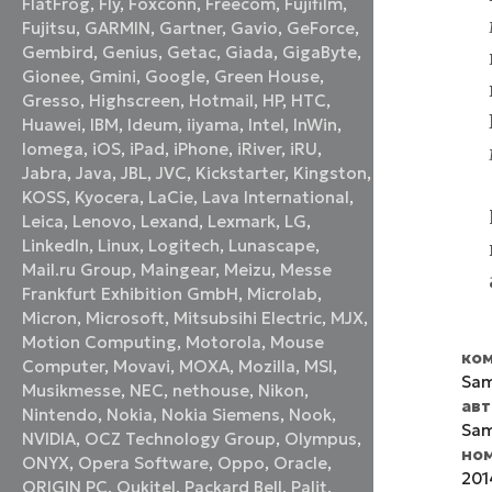
FlatFrog
,
Fly
,
Foxconn
,
Freecom
,
Fujifilm
,
Fujitsu
,
GARMIN
,
Gartner
,
Gavio
,
GeForce
,
Gembird
,
Genius
,
Getac
,
Giada
,
GigaByte
,
Gionee
,
Gmini
,
Google
,
Green House
,
Gresso
,
Highscreen
,
Hotmail
,
HP
,
HTC
,
Huawei
,
IBM
,
Ideum
,
iiyama
,
Intel
,
InWin
,
Iomega
,
iOS
,
iPad
,
iPhone
,
iRiver
,
iRU
,
Jabra
,
Java
,
JBL
,
JVC
,
Kickstarter
,
Kingston
,
KOSS
,
Kyocera
,
LaCie
,
Lava International
,
Leica
,
Lenovo
,
Lexand
,
Lexmark
,
LG
,
LinkedIn
,
Linux
,
Logitech
,
Lunascape
,
Mail.ru Group
,
Maingear
,
Meizu
,
Messe
Frankfurt Exhibition GmbH
,
Microlab
,
Micron
,
Microsoft
,
Mitsubsihi Electric
,
MJX
,
Motion Computing
,
Motorola
,
Mouse
ком
Computer
,
Movavi
,
MOXA
,
Mozilla
,
MSI
,
Sa
Musikmesse
,
NEC
,
nethouse
,
Nikon
,
ав
Nintendo
,
Nokia
,
Nokia Siemens
,
Nook
,
Sam
NVIDIA
,
OCZ Technology Group
,
Olympus
,
но
ONYX
,
Opera Software
,
Oppo
,
Oracle
,
201
ORIGIN PC
,
Oukitel
,
Packard Bell
,
Palit
,