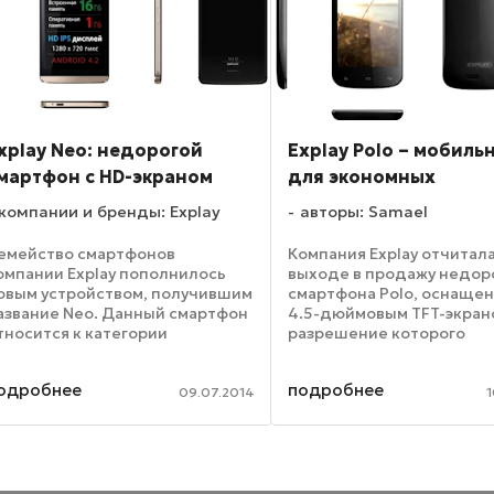
xplay Neo: недорогой
Explay Polo – мобиль
мартфон с HD-экраном
для экономных
компании и бренды: Explay
авторы: Samael
емейство смартфонов
Компания Explay отчитала
омпании Explay пополнилось
выходе в продажу недор
овым устройством, получившим
смартфона Polo, оснаще
азвание Neo. Данный смартфон
4.5-дюймовым TFT-экран
тносится к категории
разрешение которого
юджетных девайсов, но при
составляет 480х850 пик
полне доступной цене
На вооружении у данного
одробнее
подробнее
омпания-производитель
смартфона находится
09.07.2014
1
озиционирует Neo как
двухъядерный чип, такт
коммуникатор, ...
частота которого ...