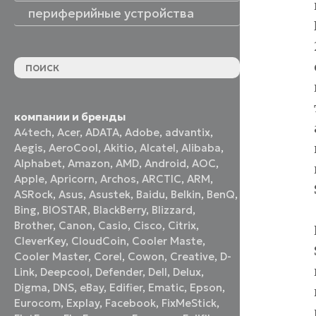
периферийные устройства
периферийные устройства
акустические системы
принтеры и МФУ
оптические приводы
графические планшеты
флеш-накопители
устройства ввода
наушники и гарнитуры
смотреть все
компании и бренды
A4tech
,
Acer
,
ADATA
,
Adobe
,
advantix
,
Aegis
,
AeroCool
,
Akitio
,
Alcatel
,
Alibaba
,
Alphabet
,
Amazon
,
AMD
,
Android
,
AOC
,
Apple
,
Apricorn
,
Archos
,
ARCTIC
,
ARM
,
ASRock
,
Asus
,
Asustek
,
Baidu
,
Belkin
,
BenQ
,
Bing
,
BIOSTAR
,
BlackBerry
,
Blizzard
,
Brother
,
Canon
,
Casio
,
Cisco
,
Citrix
,
CleverKey
,
CloudCoin
,
Cooler Maste
,
Cooler Master
,
Corel
,
Cowon
,
Creative
,
D-
Link
,
Deepcool
,
Defender
,
Dell
,
Delux
,
Digma
,
DNS
,
eBay
,
Edifier
,
Ematic
,
Epson
,
Eurocom
,
Explay
,
Facebook
,
FixMeStick
,