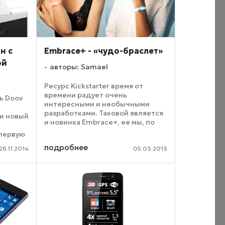
н с
Embrace+ - «чудо-браслет»
ой
авторы: Samael
Ресурс Kickstarter время от
времени радует очень
ь Doov
интересными и необычными
разработками. Таковой является
и новый
и новинка Embrace+, ее мы, по
е
аналогии с «чудо-очками» Google
 первую
Glass, окрестили «чудо-
ере
подробнее
браслетом». Устройство,
26.11.2014
05.03.2013
укции.
которое пользователь носит на
амера
руке, ...
.