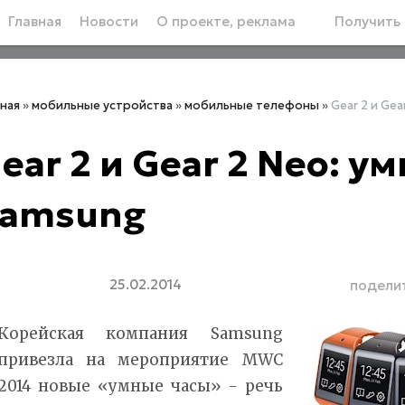
Главная
Новости
О проекте, реклама
Получить 
вная
»
мобильные устройства
»
мобильные телефоны
»
Gear 2 и Ge
ear 2 и Gear 2 Neo: у
amsung
25.02.2014
подели
Корейская компания Samsung
привезла на мероприятие MWC
2014 новые «умные часы» - речь