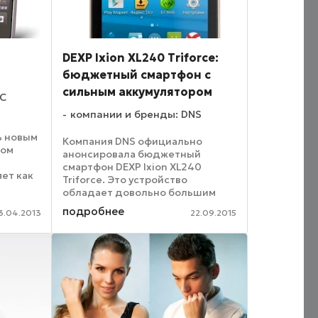
DEXP Ixion XL240 Triforce:
бюджетный смартфон с
сильным аккумулятором
TC
компании и бренды: DNS
ь новым
Компания DNS официально
ком
анонсировала бюджетный
смартфон DEXP Ixion XL240
ет как
Triforce. Это устройство
 Новый
обладает довольно большим
 LCD2-
экраном, который сочетается
подробнее
рого
3.04.2013
22.09.2015
здесь с емким аккумулятором. На
...
вооружении у новинки находится
4-дюймовый дисплей с IPS-
матрицей, ...