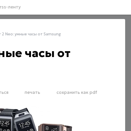
rss-ленту
ar 2 Neo: умные часы от Samsung
мные часы от
ться
печать
сохранить как pdf