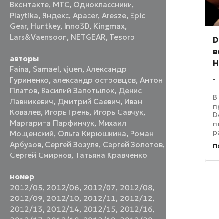
Вконтакте
,
МТС
,
Одноклассники
,
Playtika
,
Яндекс
,
Apacer
,
Aresze
,
Epic
Gear
,
Huntkey
,
Inno3D
,
Kingmax
,
Lars&Vaensoon
,
NETGEAR
,
Tesoro
D
в
авторы
H
Faina
,
Samael
,
vjuen
,
Александр
Гуриненко
,
александр островцов
,
Антон
Платов
,
Василий Запотылок
,
Денис
В
Лавникевич
,
Дмитрий Саевич
,
Иван
п
Ковалев
,
Игорь Грень
,
Игорь Савчук
,
D
Маргарита Парфинчук
,
Михаил
п
р
Мощенский
,
Ольга Кирюшкина
,
Роман
и
Арбузов
,
Сергей Зозуля
,
Сергей Золотов
,
п
в
Сергей Смирнов
,
Татьяна Кравченко
п
«
M
номер
2012/05
,
2012/06
,
2012/07
,
2012/08
,
2012/09
,
2012/10
,
2012/11
,
2012/12
,
2012/13
,
2012/14
,
2012/15
,
2012/16
,