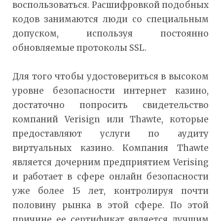
воспользоваться. Расшифровкой подобных
кодов занимаются люди со специальным
допуском, используя постоянно
обновляемые протоколы SSL.
Для того чтобы удостовериться в высоком
уровне безопасности интернет казино,
достаточно попросить свидетельство
компаний Verisign или Thawte, которые
предоставляют услуги по аудиту
виртуальных казино. Компания Thawte
является дочерним предприятием Verising
и работает в сфере онлайн безопасности
уже более 15 лет, контролируя почти
половину рынка в этой сфере. По этой
причине ее сертификат является лучшим