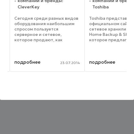
N
компании и бренды:
компании и бренд
CleverKey
Toshiba
а
Сегодня среди разных видов
Toshiba представила
оборудования наибольшим
официальном сайте
спросом пользуется
сетевое хранилище 
х
серверное и сетевое,
Home Backup & Shar
которое продают, как
которое предлагает
правило, только
продаже в двух раз
специализированные
версиях – с 2 Тб и с 3
компании. Ведь очень важно,
дискового простран
чтобы оно было высокого
соответственно, сто
подробнее
подробнее
012
23.07.2014
качества и поэтому от
версии будут $150 и $
надежных известных ...